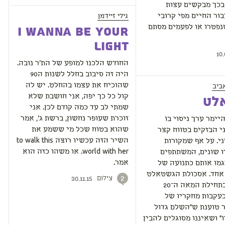
בכך מבקשים עצות
גילי זיידמן
ור החיים מפי קרובי
פטרו או לפעמים מסתם
I Wanna Be Your
Light
10.
החודש הלכנו למופע של הת'ר נובה.
היה זה סיבוב בחלל לשנות ה90
ביב
שהוכיח את עצמו בהחלט. יש לה
קול כל כך יפה, אני חושבת שלא
לט
שמתי לב עד כמה קודם לכן. אני
זוכרת שעופר נחשון, ברשת ג', אמר
יימר ערך ניסוי בו
שהוא בטוח שכל מי ששמע את
י הבזקים בטווח קצר
השיר הזה עכשיו רוצה to walk this
י. על אף שמקורות
world with her. או משהו כזה הוא
ו שונים, המשתתפים
אמר.
גמו אותם כתנועה של
 אחד. אסכולת הגשטאלט
צילום
2
30.11.15
שפותחה בתחילת המאה ה־20
בעקבות מחקריו של
 טוענת ש״השלם גדול
״ ושאיננו מסוגלים להבין