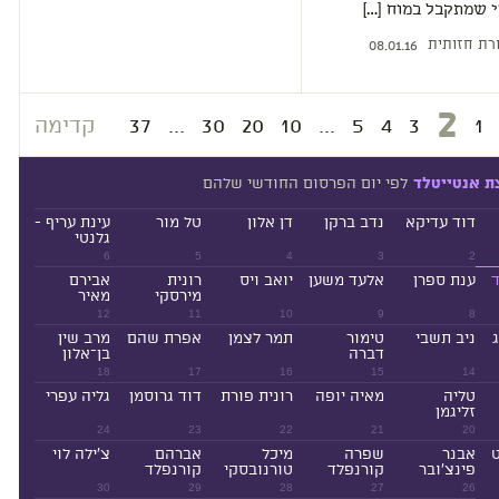
 שמתקבל במוח […]
רת חזותית
08.01.16
2
1
3
4
5
...
10
20
30
...
37
קדימה
לפי יום הפרסום החודשי שלהם
ת אנטייטלד
דוד עדיקא
נדב ברקן
דן אלון
טל מור
עינת עריף -
גלנטי
6
5
4
3
2
ד
ענת ספרן
אלעד משען
יואב ויס
רונית
אבירם
מירסקי
מאיר
12
11
10
9
8
ניב תשבי
טימור
תמר לצמן
אפרת שהם
מרב שין
דברה
בן־אלון
18
17
16
15
14
טליה
מאיה יופה
רונית פורת
דוד גרוסמן
גליה עפרי
זליגמן
24
23
22
21
20
ט
אבנר
שפרה
מיכל
אברהם
צ'ילה לוי
פינצ'ובר
קורנפלד
טורנובסקי
קורנפלד
30
29
28
27
26