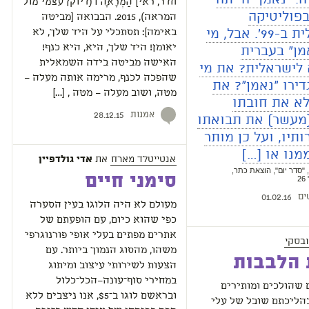
חדר, ראי] הַמְרָאָה I (דיוקן עצמי מול
פוליטיקה
המראה), 2015. הבבואה [מביטה
הישראלית ב-99'. אבל, מי
באימה]: תסתכלי על היד שלך, לא
מן" בעברית
יאומן! היד שלך, היא, היא כנף!
האישה מביטה בידה השמאלית
לישראלית? את מי
שהפכה לכנף, מרימה אותה מעלה –
דירו "נאמן"? את
מטה, ושוב מעלה – מטה , […]
לא את חובתו
אמנות
28.12.15
(מעשר) את תבואתו
ותיו, ועל כן מותר
מנו או […]
אנטייטלד מארח
את
אדי גולדפיין
"סדר יום", הוצאת כתר,
סימני חיים
ים
01.02.16
מעולם לא היה הלוגו בעין הסערה
כפי שהוא כיום, עם הופעתם של
אתרים מפתים בעלי אופי פורנוגרפי
ובסקי
משהו, מהסוג הנמוך ביותר. עם
 הלבבות
הצעות לשירותי עיצוב ומיתוג
במחירי סוף־עונה–הכל־כלול
 שהולכים ומותירים
ובראשם לוגו ב־$5, אנו ניצבים ללא
הליכתם שובל של עלי