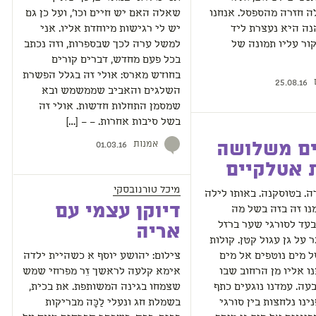
ה חזרה מהספסל. אנחנו
שאלה האם יש חיים וכו', ועל כן גם
נה היא נעצרת ליד
יש לי רגישות מיוחדת אליו. אני
ור עליו תמונה של
למשל ערה לכך שבספרות, וזה נכתב
בכל פעם מחדש, דברים קורים
בחודש מארס: אולי זה בגלל הפשרת
25.08.16
השלגים והאביב שממשמש ובא
שמסמן התחלות חדשות. אולי זה
בשל סיבות אחרות. – – […]
אמנות
ים משלושה
01.03.16
 אטלקיים
מיכל טורנובסקי
רה. בטוסקנה. באותו לילה
דיוקן עצמי עם
נו זה בזה בשל מה
עד לסורגי שער ברזל
אריה
 על גן עגול קטן. קולות
 מים נוטפים אל מים
צילום: יהושע יוסף א כשהיית ילדה
ו אליו מן הרחוב שבו
אימא קלעה לראשך זֵר מפרחי שמש
עה. עמדנו נוגעים כתף
שצמחו בגינה המשותפת. את בכית,
ינו נלחצות בין סורגי
בשמלת חג ונעלי לַכָּה מבריקות