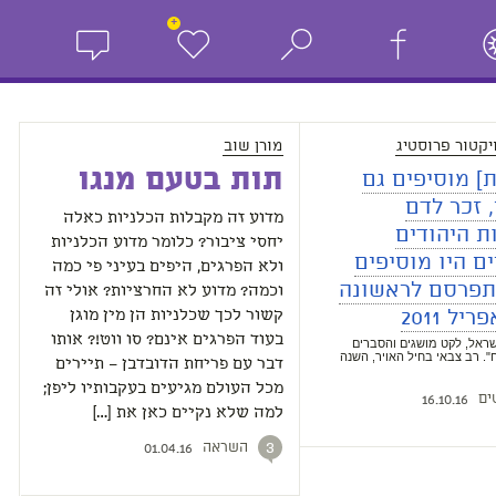
+
יקטור פרוסטיג
מורן שוב
תות בטעם מנגו
] מוסיפים גם
, זכר לדם
מדוע זה מקבלות הכלניות כאלה
ת היהודים
יחסי ציבור? כלומר מדוע הכלניות
 היו מוסיפים
ולא הפרגים, היפים בעיני פי כמה
תפרסם לראשונה
וכמה? מדוע לא החרציות? אולי זה
קשור לכך שכלניות הן מין מוגן
בעוד הפרגים אינם? סו ווט!? אותו
ראל, לקט מושגים והסברים
. רב צבאי בחיל האויר, השנה
דבר עם פריחת הדובדבן – תיירים
מכל העולם מגיעים בעקבותיו ליפן;
ים
16.10.16
למה שלא נקיים כאן את […]
השראה
3
01.04.16