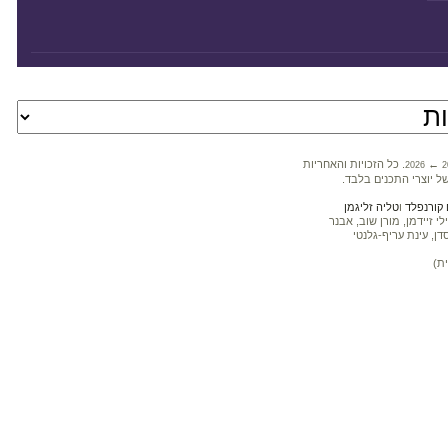
←
. כל הזכויות והאחריות
2026
2
ל יוצרי התכנים בלבד.
קורנפלד
ו
טליה זליגמן
 זיידמן, מורן שוב, אבנר
דן, עינת עריף-גלנטי
ת)