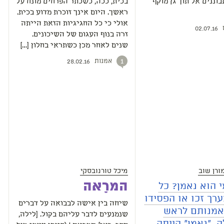
וננים אל תוך גן מוקף
בכית, ככה, כשכתר הפרחים מונח על
ראשך. היום אינך זוכרת מדוע בכית.
אולי כי כל החגיגיות הזאת הייתה
02.07.16
זרה בנוף העגום של השיכונים.
שנים לאחר מכן כשתראי בחלון […]
אמנות
1
28.02.16
ורן שוב
מיכל טורנובסקי
המרָאה
 הוא נאמן? כל
רך זכו או הפסידו
שיחה בין אישה לבבואה על דברים
נאמנותם לראש
שנמנעים לדבר עליהם בקול. [לילה,
 "נאמן" הייתה