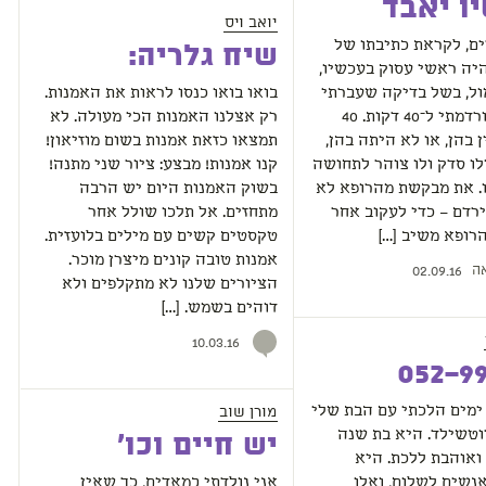
ו יאבד
יואב ויס
ם, לקראת כתיבתו של
שיח גלריה:
היה ראשי עסוק בעכשיו,
ול, בשל בדיקה שעברתי
בואו בואו כנסו לראות את האמנות.
בשלום, הורדמתי ל־40 דקות. 40
רק אצלנו האמנות הכי מעולה. לא
 בהן, או לא היתה בהן,
תמצאו כזאת אמנות בשום מוזיאון!
ולו סדק ולו צוהר לתחושה
קנו אמנות! מבצע: ציור שני מתנה!
. את מבקשת מהרופא לא
בשוק האמנות היום יש הרבה
רדם – כדי לעקוב אחר
מתחזים. אל תלכו שולל אחר
רופא משיב […]
טקסטים קשים עם מילים בלועזית.
אמנות טובה קונים מיצרן מוכר.
ה
02.09.16
הציורים שלנו לא מתקלפים ולא
דוהים בשמש. […]
10.03.16
מורן שוב
ימים הלכתי עם הבת שלי
וטשילד. היא בת שנה
יש חיים וכו'
ואוהבת ללכת. היא
נשים לשלום, ואלו
אני נולדתי במאדים, כך שאין