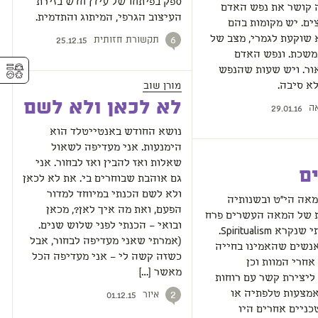
ספק בפיתחו של עידן חדש בזירת
ה קושר את נפש האדם
העיצוב הגרפי, המיתוג והתדמית.
ם. יש מקומות בהם
שוקעת לגמרי, מצב של
תקשורת חזותית
6
25.12.15
משכת. ונפש האדם
⚥︎
ור. ויש שעות שהנפש
מורן שוב
א סיבה.
לא לכאן ולא לשם
ה
29.01.16
נושא החודש באנטייטלד הוא
הימנעות. אני מעדיפה לשאול
שאלות ואז להבין ואז לבחור. אני
ם
גם אוהבת שבוחרים בי. את לא לכאן
ולא לשם הכנתי במיוחד למדור
אה הי"ט ובשנותיה
הפעם, ואת מה איך לאן?, מכאן
 של המאה העשרים פרח
ובואי – הכנתי לפני שלוש שנים.
זרם תרבותי שנקרא Spiritualism.
(אמרתי שאני מעדיפה לבחור, אבל
אנשים שהאמינו בחייה
כשזה קשה לי – אני מעדיפה הכל
חרי המוות וכן
מאשר […]
ליצירת קשר עם רוחות
אמצעות טלפתיה או
איור
2
01.12.15
ניים אחרים היו