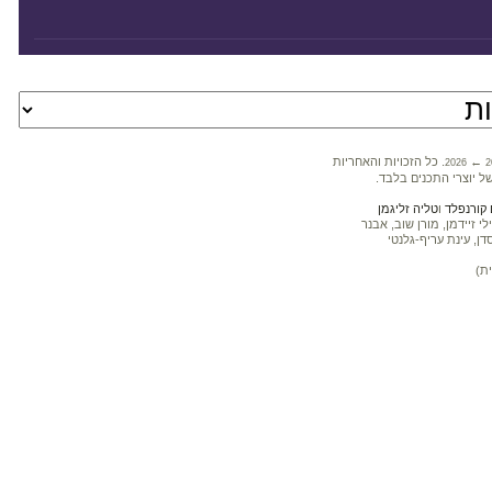
←
. כל הזכויות והאחריות
2026
2
ל יוצרי התכנים בלבד.
קורנפלד
ו
טליה זליגמן
 זיידמן, מורן שוב, אבנר
דן, עינת עריף-גלנטי
ת)