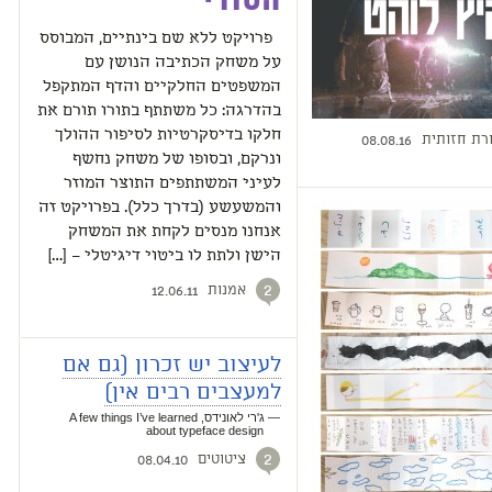
הסודי
פרויקט ללא שם בינתיים, המבוסס
על משחק הכתיבה הנושן עם
המשפטים החלקיים והדף המתקפל
בהדרגה: כל משתתף בתורו תורם את
חלקו בדיסקרטיות לסיפור ההולך
רת חזותית
08.08.16
ונרקם, ובסופו של משחק נחשף
לעיני המשתתפים התוצר המוזר
והמשעשע (בדרך כלל). בפרויקט זה
אנחנו מנסים לקחת את המשחק
הישן ולתת לו ביטוי דיגיטלי – […]
אמנות
2
12.06.11
לעיצוב יש זכרון (גם אם
למעצבים רבים אין)
— ג'רי לאונידס, A few things I’ve learned
about typeface design
ציטוטים
2
08.04.10