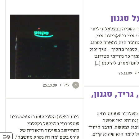
ל סגנון
 השניה בבצלאל גיליתי
: אני ריאקציונר. אני,
מוסד הזה במטרה לספוג,
לעבור תהליך – איך יכול
וך כך נהייתי סטודנט
חם ומסרב להיכנע […]
ה
26.11.09
צילום
4
25.10.09
גריד, סגנון,
 כשלדבר שאתה רוצה
ביום ראשון השני לאחד הסמסטרים
 צורה? ואי אפשר
שהעברתי בבצלאל נקלעתי
תו? למעשה, הדבר היחיד
להתיישב בשיעור תיאוריה של
 לומר הוא שהוא קיים.
⚥︎
קורס בשם "מה זה נקרא מחשבה".