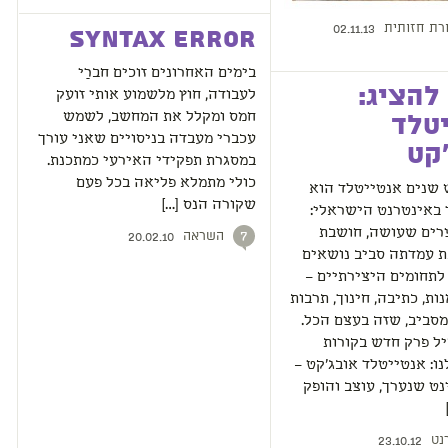
רת חזותית
02.11.13
Syntax Error
בימים האחרונים זוכים חברַי
להציג:
לעבודה, חוץ מלשמוע אותי זועק
חמס ומקלל את המחשב, לשמש
טלד
עכברי מעבדה בניסויים שאני עורך
קט
במסגרת תפקידי האירעי כמתכנת.
כולי מתמלא פליאה בכל פעם
 שנים אנטייטלד הוא
שקורה הנס […]
 באינטרנט הישראלי:
צרים שעושה, חושבת
השראה
7
20.02.10
ת עמדתה סביב נושאים
לתחומים היצירתיים –
ות, כתיבה, חינוך, תרבות
סביב, שזה בעצם הכל.
ל פרק חדש בקורות
ו: אנטייטלד אובג'קט –
ינט שנערך, עוצב והופק
נט
23.10.12