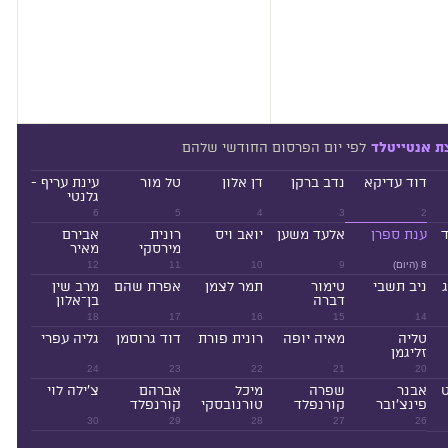
לפי יום הפרסום החודשי שלהם
ת אנטייטלד
דוד עדיקא
נדב ברקן
דן אלון
טל מור
עינת עריף -
גלנטי
6
5
4
3
2
ד
ענת ספרן
אלעד משען
יואב ויס
רונית
אבירם
מירסקי
מאיר
8 (היום)
9
10
11
12
ניב תשבי
טימור
תמר לצמן
אפרת שהם
מרב שין
דברה
בן־אלון
18
17
16
15
14
טליה
מאיה יופה
רונית פורת
דוד גרוסמן
גליה עפרי
זליגמן
24
23
22
21
20
ט
אבנר
שפרה
מיכל
אברהם
צ'ילה לוי
פינצ'ובר
קורנפלד
טורנובסקי
קורנפלד
30
29
28
27
26