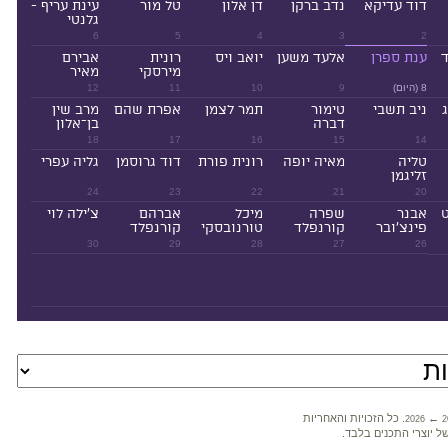
דוד עדיקא
נדב ברקן
דן אלון
טל מור
עינת עריף -
גלנטי
6
5
4
3
2
ד
ענת ספרן
אלעד משען
יואב ויס
רונית
אבירם
מירסקי
מאיר
8 (היום)
9
10
11
12
ניב תשבי
טימור
תמר לצמן
אפרת שהם
מרב שין
דברה
בן־אלון
18
17
16
15
14
טליה
מאיה יופה
רונית פורת
דוד גרוסמן
גליה עפרי
זליגמן
24
23
22
21
20
ט
אבנר
שפרה
מיכל
אברהם
צ'ילה לוי
פינצ'ובר
קורנפלד
טורנובסקי
קורנפלד
30
29
28
27
26
←
. כל הזכויות והאחריות
2026
2
ל יוצרי התכנים בלבד.