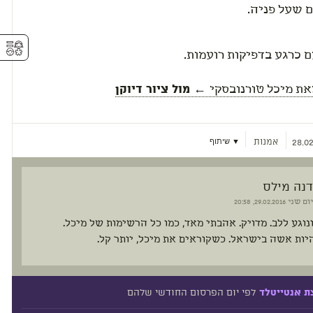
 שעל פניה.
⚥︎
 כרגע בדפיקות רועמות.
את
מיכל טורנובסקי
← מול ציור דיוקן
אמנות
▼ שיתוף
28.02
דנה מילס
יום שני
29.02.2016, 20:58
נוגע ללב. מדויק. אהבתי מאד, כמו כל הרשימות של מיכל.
ות אשה בישראל. כשקוראים את מיכל, יותר קל.
לפי יום הפרסום החודשי שלהם
ת אנטייטלד