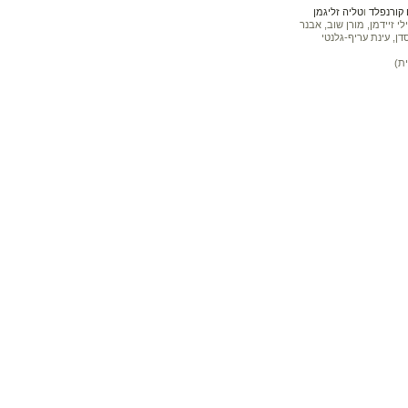
קורנפלד
ו
טליה זליגמן
 זיידמן, מורן שוב, אבנר
דן, עינת עריף-גלנטי
ת)