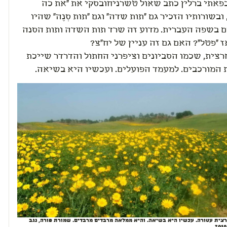
1929 בפאתי ברלין כתב שאול טשרניחובסקי את "את כה
 ובשורותיו הזכיר גם "תות שדה" וגם "תות סְנֶה" שהיו
 בשפה העברית. מדוע זה שרד תות השדה ותות הסנה
 "פטל"? האם גם זה עניין של יח"צ?
רצית, שכמו הסביונים וציפרני החתול והדרדר שייכת
המורכבים. למעמד הפועלים. ועכשיו היא בשיאה.
חרצית עטורה. עכשיו היא בשיאה. והיא ממלאה מרבדים מרבדים. שמורת פורה, נגב