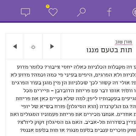
+
מורן שוב
☼
תות בטעם מנגו
 זה מקבלות הכלניות כאלה יחסי ציבור? כלומר מדוע
ניות ולא הפרגים, היפים בעיני פי כמה וכמה? מדוע לא
 אולי זה קשור לכך שכלניות הן מין מוגן בעוד הפרגים
 ווט!? אותו דבר עם פריחת הדובדבן – תיירים מכל
יעים בעקבותיו ליפן; למה שלא נקיים כאן את פריחת
? גם הג'קרנדה (הוא הסיגלון) פורח בשיא של יופי
אחדים. אנחנו מכירים את פריחת פעמוניו הסגולים ואת
ין בשדרות תל-אביב. האם גם הסיגלון זקוק ליח"צ?
וק מוכרים ענבים בטעם מנגו? או תות בטעם אננס?