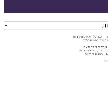
←
. כל הזכויות והאחריות
2026
2
ל יוצרי התכנים בלבד.
קורנפלד
ו
טליה זליגמן
 זיידמן, מורן שוב, אבנר
דן, עינת עריף-גלנטי
ת)