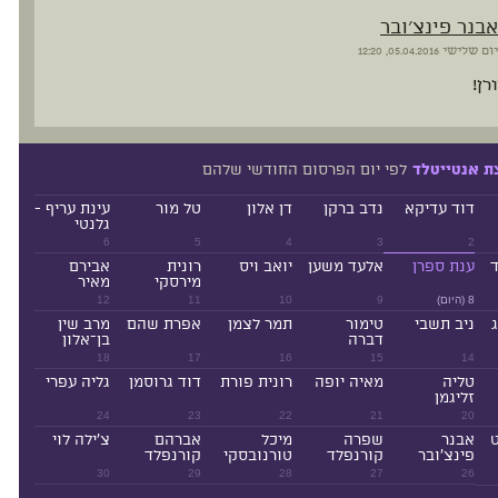
אבנר פינצ׳ובר
יום שלישי
05.04.2016, 12:20
רן!
לפי יום הפרסום החודשי שלהם
ת אנטייטלד
דוד עדיקא
נדב ברקן
דן אלון
טל מור
עינת עריף -
גלנטי
6
5
4
3
2
ד
ענת ספרן
אלעד משען
יואב ויס
רונית
אבירם
מירסקי
מאיר
8 (היום)
9
10
11
12
ניב תשבי
טימור
תמר לצמן
אפרת שהם
מרב שין
דברה
בן־אלון
18
17
16
15
14
טליה
מאיה יופה
רונית פורת
דוד גרוסמן
גליה עפרי
זליגמן
24
23
22
21
20
ט
אבנר
שפרה
מיכל
אברהם
צ'ילה לוי
פינצ'ובר
קורנפלד
טורנובסקי
קורנפלד
30
29
28
27
26