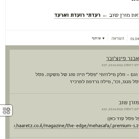
את
מורן שוב
← רעדתי רועדת וארעד
השראה
▼ שיתוף
01.04
אבנר פינצ'ובר
יום ראשון
03.04.2016, 5:27
 וגם – חלק מילדותי "פטל" היה סוג של משקה. פטל
טל מנגו, וכו', מילה נרדפת לתרכיז
מורן שוב
⚥︎
יום ראשון
03.04.2016, 6:10
 פטל עוד כאן:
://www.haaretz.co.il/magazine/the-edge/mehasafa/.premium-1.