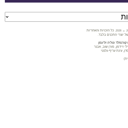
←
. כל הזכויות והאחריות
2026
2
ל יוצרי התכנים בלבד.
קורנפלד
ו
טליה זליגמן
 זיידמן, מורן שוב, אבנר
דן, עינת עריף-גלנטי
ת)