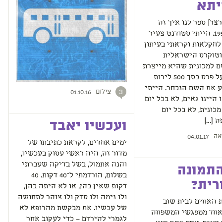
יתא
רצר] ספר לנו איך זה
התחיל: 1959. הייתי סטודנט צעיר
חקלאות וקראתי בעיתון
טוקרס הישראלית
 למכונית שהיא מייצרת
ומכריזה על פרס בסך 500 לירות
 את השם הנבחר. הייתי
צילום
3
01.10.16
 היינו גאים, לא בכל יום
מכונית, לא בכל יום
ה […]
ועכשיו יאבד
אה
04.01.17
ימים אחדים, לקראת כתיבתו של
מדור זה, היה ראשי עסוק בעכשיו,
והנה אתמול, בשל בדיקה שעברתי
התמונה
בשלום, הורדמתי ל־40 דקות. 40
רית?
דקות שאין בהן, או לא היתה בהן,
ולו נימה ולו סדק ולו צוהר לתחושה
 האחים לבית שוב
של עכשיו. את מבקשת מהרופא לא
אחד ממפגשי המשפחה
לגמרי להירדם – כדי לעקוב אחר