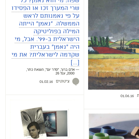
שפה: מי הוא נאמן? כל
שרי המערך זכו או הפסידו
על פי נאמנותם לראש
הממשלה. "נאמן" הייתה
המילה בפוליטיקה
הישראלית ב-99'. אבל, מי
היה "נאמן" בעברית
שקדמה לישראלית? את מי
[…]
— אדם ברוך, "סדר יום", הוצאת כתר,
2000, עמ' 26
ציטוטים
01.02.16
ת
01.06.16