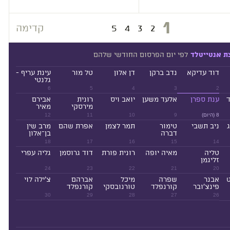
1
2
3
4
5
קדימה
לפי יום הפרסום החודשי שלהם
ת אנטייטלד
דוד עדיקא
נדב ברקן
דן אלון
טל מור
עינת עריף -
גלנטי
6
5
4
3
2
ד
ענת ספרן
אלעד משען
יואב ויס
רונית
אבירם
מירסקי
מאיר
8 (היום)
9
10
11
12
ניב תשבי
טימור
תמר לצמן
אפרת שהם
מרב שין
דברה
בן־אלון
18
17
16
15
14
טליה
מאיה יופה
רונית פורת
דוד גרוסמן
גליה עפרי
זליגמן
24
23
22
21
20
ט
אבנר
שפרה
מיכל
אברהם
צ'ילה לוי
פינצ'ובר
קורנפלד
טורנובסקי
קורנפלד
30
29
28
27
26