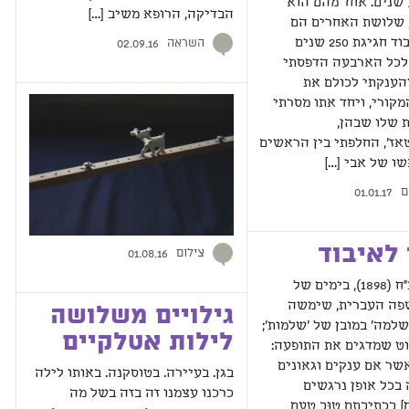
שנים. אחד מהם הוא
הבדיקה, הרופא משיב […]
 שלושת האחרים הם
השראה
דודים. לכבוד חגיגת 250 שנים
02.09.16
לכל הארבעה הדפסתי
הענקתי לכולם את
קורי, ויחד אתו מסרתי
 שלו שבהן,
אז', החלפתי בין הראשים
ו של אבי […]
ם
01.01.17
לאיבוד
צילום
01.08.16
בשנת תרנ"ח (1898), בימים של
פה העברית, שימשה
גילויים משלושה
למה' במובן של 'שלמות';
לילות אטלקיים
וט שמדגים את התופעה:
אשר אם ענקים וגאונים
בגן. בעיירה. בטוסקנה. באותו לילה
 בכל אופן נרגשים
כרכנו עצמנו זה בזה בשל מה
] בכתיבתם טוּב טעם