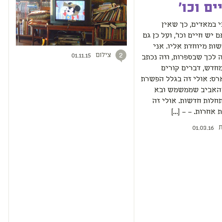
ים וכו'
י במאדים, כך שאין
יש חיים וכו', ועל כן גם
שות מיוחדת אליו. אני
צילום
2
01.11.15
לכך שבספרות, וזה נכתב
חדש, דברים קורים
ס: אולי זה בגלל הפשרת
האביב שממשמש ובא
לות חדשות. אולי זה
 אחרות. – – […]
ת
01.03.16