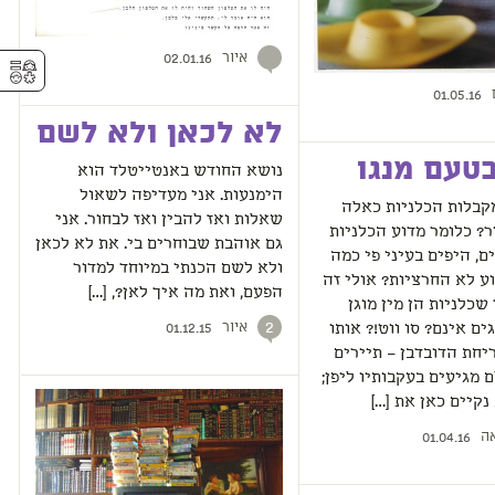
איור
02.01.16
⚥︎
01.05.16
לא לכאן ולא לשם
טעם מנגו
נושא החודש באנטייטלד הוא
הימנעות. אני מעדיפה לשאול
קבלות הכלניות כאלה
שאלות ואז להבין ואז לבחור. אני
ר? כלומר מדוע הכלניות
גם אוהבת שבוחרים בי. את לא לכאן
ם, היפים בעיני פי כמה
ולא לשם הכנתי במיוחד למדור
ע לא החרציות? אולי זה
הפעם, ואת מה איך לאן?, […]
שכלניות הן מין מוגן
איור
2
ים אינם? סו ווט!? אותו
01.12.15
יחת הדובדבן – תיירים
 מגיעים בעקבותיו ליפן;
קיים כאן את […]
ה
01.04.16