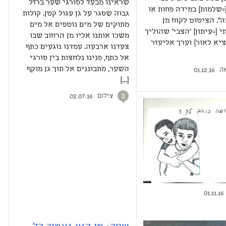
שראינו מבעד לסורגי שער ברזל
שלמות] במידה פחות או
גבוה שסגר על גן עגול קטן. קולות
ה". הציטוט לקוח מן
מתוקים של מים נוטפים אל מים
 [=עיתון] 'הצבי' שהוליך
משכו אותנו אליו מן הרחוב שבו
ציא לאור] וערך אליעזר
צעדנו ארבעה. עמדנו נוגעים כתף
אל כתף, פנינו נלחצות בין סורגי
ה
השער, מתבוננים אל תוך גן מוקף
01.12.16
[…]
צילום
3
02.07.16
01.11.16