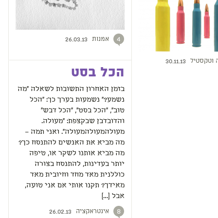
אמנות
4
26.03.13
 וטקסטיל
30.11.13
הכל בסט
בזמן האחרון התשובות לשאלה "מה
נשמע?" נשמעות בערך כך: "הכל
טוב", "הכל בסט", "הכל דבש"
והדובדבן שבקצפת: "מעולה.
מעולהמעולהמעולה". ואני תמה –
מה מביא את האנשים להתנסח כך?
מה מביא אותנו לשקר או, טיפה
יותר בעדינות, להתנסח בצורה
כוללנית מאד מחד וחיובית מאד
מאידך? תקנו אותי אם אני טועה,
אבל […]
אינטראקציה
8
26.02.13