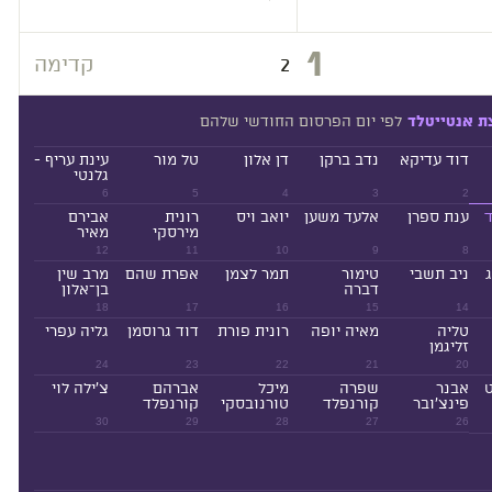
1
2
קדימה
לפי יום הפרסום החודשי שלהם
ת אנטייטלד
דוד עדיקא
נדב ברקן
דן אלון
טל מור
עינת עריף -
גלנטי
6
5
4
3
2
ד
ענת ספרן
אלעד משען
יואב ויס
רונית
אבירם
מירסקי
מאיר
12
11
10
9
8
ניב תשבי
טימור
תמר לצמן
אפרת שהם
מרב שין
דברה
בן־אלון
18
17
16
15
14
טליה
מאיה יופה
רונית פורת
דוד גרוסמן
גליה עפרי
זליגמן
24
23
22
21
20
ט
אבנר
שפרה
מיכל
אברהם
צ'ילה לוי
פינצ'ובר
קורנפלד
טורנובסקי
קורנפלד
30
29
28
27
26