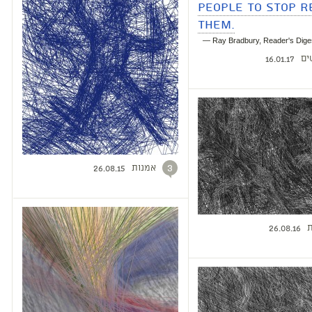
people to stop r
them.
— Ray Bradbury, Reader's Dige
ים
16.01.17
אמנות
3
26.08.15
ת
26.08.16