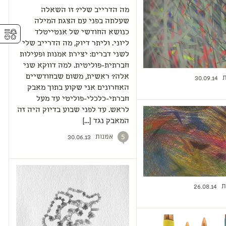
מה הדרייב שלי? זו השאלה
שעלתה בפני עם הצגת המילה
⚥︎
כנושא החודשי של אנטייטלד
ליוני. וליתר דיוק, מה הדרייב שלי
לשני דברים: יצירת אמנות ופעילות
חברתית-פוליטית. למה דווקא שני
אלה? ראשית, משום שבחודשיים
ת
30.09.14
האחרונים אני שקוע בתוך מאבק
חברתי-כלכלי-פוליטי עד מעל
לראש. עד לפני שבוע בדיוק היה זה
המאבק נגד […]
אמנות
5
30.06.13
ת
26.08.14