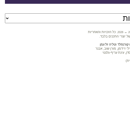
←
. כל הזכויות והאחריות
2026
2
ל יוצרי התכנים בלבד.
קורנפלד
ו
טליה זליגמן
 זיידמן, מורן שוב, אבנר
דן, עינת עריף-גלנטי
ת)