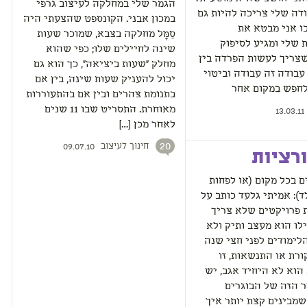
הגמר שלי במחלקה לעיצוב גרפי
דה שלי צריכה להיות גם
במכון אבני. הקונספט שהצעתי היה
ו אני מבטא את
סַמָּל מחלקה בצבא, שמוכר שעות
 שלי ומגיע לסיפוק
שינה לחיילים שלו; כפי שהוא
שצריך לעשות הפרדה בין
מחלק "שעות ביציאה", כך הוא גם
עבודה זה עבודה וביטוי
יכול להעניק שעות שינה, בין אם
לחפש במקום אחר
בתנומת צהרים ובין אם בהתעוררות
מאוחרת. התסריט שבו 11 שנים
13.03.11
לאחר מכן […]
חינוך לעיצוב
20
09.07.10
רציות
 בכל מקום (או לפחות
): אמיתי גלעד כותב על
 פרויקטים שלא צריך
לו הוא מעצב ותיק ולא
לימודים לפני חצי שנה
קורת או התנשאות, זו
הוא לא היחיד אגב, יש
ר הזה של הבוגרים
מבינים קצת יותר איך