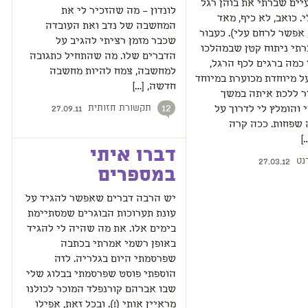
יים שברתי את בוהן רגל
לונדון – מה שהזכיר לי את
 כואב, לא כיף, מאד
המחשבה של נדב ואת העובדה
, אפשר לרחם עלי). כעבור
שכבר מזמן רציתי להגיב על
רתי ניתוח קטן שבמהלכו
הדברים שלו. מה שהתחיל כתגובה
 כמה ברגים לכף הרגל,
למחשבה, צמח להיות מחשבה
ל מיוחדת מכוערת במיוחד
חדשה, […]
ר ללכת איתה במשך
תקשורת חזותית
12
 והומלץ לי לדרוך על
27.09.11
 שפחות. ככה קרה
]
דברו איתי
נט
27.03.12
במספרים
יש הרבה דברים שאפשר להגיד על
עונת תערוכות הבוגרים שמסתיימת
בימים אלו. את מה שהיה לי להגיד
באופן רשמי אמרתי בכתבה
שפרסמתי היום בגלריה. לזה
הוספתי פוסט שפרסמתי בבלוג שלי
שבו אברהם קורנפלד המוכר לכולנו
מראיין אותי (!). ובכל זאת, אפילו