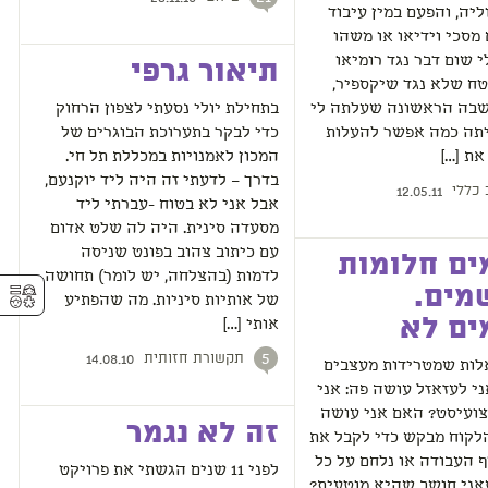
וליה, והפעם במין עיבוד
מסכי וידיאו או משהו
לי שום דבר נגד רומיאו
תיאור גרפי
בטח שלא נגד שיקספיר,
בה הראשונה שעלתה לי
בתחילת יולי נסעתי לצפון הרחוק
תה כמה אפשר להעלות
כדי לבקר בתערוכת הבוגרים של
את […]
המכון לאמנויות במכללת תל חי.
בדרך – לדעתי זה היה ליד יוקנעם,
 כללי
12.05.11
אבל אני לא בטוח -עברתי ליד
מסעדה סינית. היה לה שלט אדום
עם כיתוב צהוב בפונט שניסה
ים חלומות
לדמות (בהצלחה, יש לומר) תחושה
⚥︎
מים.
של אותיות סיניות. מה שהפתיע
ים לא
אותי […]
תקשורת חזותית
5
14.08.10
ות שמטרידות מעצבים
י לעזאזל עושה פה: אני
צועיסט? האם אני עושה
זה לא נגמר
לקוח מבקש כדי לקבל את
 העבודה או נלחם על כל
לפני 11 שנים הגשתי את פרויקט
ני חושב שהיא מוטעית?