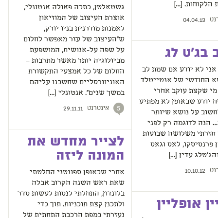
הלקוחות. […]
גשטאלטן, כתבה פאולה אנטונלי,
אוצרת העיצוב של המוזיאון
נט
04.04.13
לאמנות מודרנית בניו יורק,
ש"העיצוב של עזר מאפשר לחלום
 בג'ט לג
על שפה על-אנושית, המושפעת
מביולוגיה יותר מאשר מתרבות –
 אני לא יודע אם שמת לב
החלום של כל אמצעי התקשורת
א החודשי של אנטייטלד
האוניוורסליים שחשבנו עליהם
 מי שקצת עוקב אחרי
במשך שנים". אנטונלי […]
 יודע שבאופן לא מפתיע
אינטרנט
5
29.11.11
חשוב על נושא שיותר
 הנה לדוגמה רק לפני
 חזרתי משלושה שבועות
לצייר מחדש את
ן פרנסיסקו, לאס וגאס
המונה ליזה
והג'טלג עדין […]
נט
10.10.12
אחרי שבאופן ספונטני החלטתי
שאת ראש השנה הקרוב אבלה
בלונדון, התחלתי לנסות לעשות סדר
ין אופליין
ולתכנן קצת תוכניות. תוך כדי
נעזרתי במפת הרכבת התחתית של