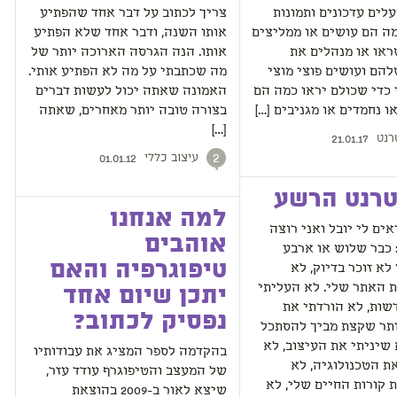
לים עדכונים ותמונות
צריך לכתוב על דבר אחד שהפתיע
ה הם עושים או ממליצים
אותו השנה, ודבר אחד שלא הפתיע
ראו או מנהלים את
אותו. הנה הגרסה הארוכה יותר של
להם ועושים פוצי מוצי
מה שכתבתי על מה לא הפתיע אותי.
כדי שכולם יראו כמה הם
האמונה שאתה יכול לעשות דברים
ו נחמדים או מגניבים […]
בצורה טובה יותר מאחרים, שאתה
[…]
רנט
21.01.17
עיצוב כללי
2
01.01.12
טרנט הרשע
למה אנחנו
אים לי יובל ואני רוצה
אוהבים
 כבר שלוש או ארבע
טיפוגרפיה והאם
 לא זוכר בדיוק, לא
 האתר שלי. לא העליתי
יתכן שיום אחד
שות, לא הורדתי את
נפסיק לכתוב?
ותר שקצת מביך להסתכל
 שיניתי את העיצוב, לא
בהקדמה לספר המציג את עבודותיו
ת הטכנולוגיה, לא
של המעצב והטיפוגרף עודד עזר,
 קורות החיים שלי, לא
שיצא לאור ב-2009 בהוצאת