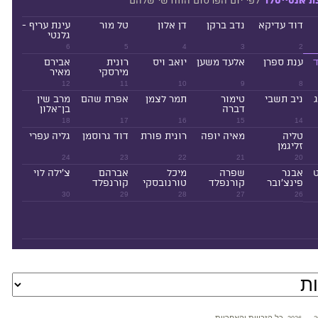
לפי יום הפרסום החודשי שלהם
ת אנטייטלד
דוד עדיקא
נדב ברקן
דן אלון
טל מור
עינת עריף -
גלנטי
6
5
4
3
2
ד
ענת ספרן
אלעד משען
יואב ויס
רונית
אבירם
מירסקי
מאיר
12
11
10
9
8
ניב תשבי
טימור
תמר לצמן
אפרת שהם
מרב שין
דברה
בן־אלון
18
17
16
15
14
טליה
מאיה יופה
רונית פורת
דוד גרוסמן
גליה עפרי
זליגמן
24
23
22
21
20
ט
אבנר
שפרה
מיכל
אברהם
צ'ילה לוי
פינצ'ובר
קורנפלד
טורנובסקי
קורנפלד
30
29
28
27
26