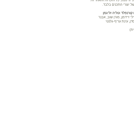
←
. כל הזכויות והאחריות
2026
2
ל יוצרי התכנים בלבד.
קורנפלד
ו
טליה זליגמן
 זיידמן, מורן שוב, אבנר
דן, עינת עריף-גלנטי
ת)