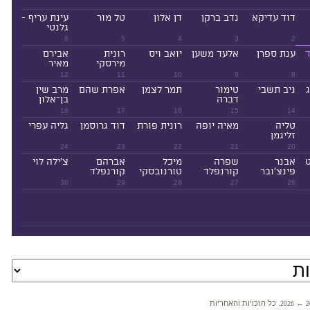
דוד עדיקא
נדב ברקן
דן אלון
טל מור
עינת עריף -
גלנטי
6
5
4
3
2
ד
ענת ספרן
אלעד משען
יואב ויס
רונית
אבירם
מירסקי
מאיר
12
11
10
9
8
ניב תשבי
טימור
תמר לצמן
אפרת שהם
מרב שין
דברה
בן־אלון
18
17
16
15
14
טליה
מאיה יופה
רונית פורת
דוד גרוסמן
גליה עפרי
זליגמן
24
23
22
21
20
ט
אבנר
שפרה
מיכל
אברהם
צ'ילה לוי
פינצ'ובר
קורנפלד
טורנובסקי
קורנפלד
30
29
28
27
26
←
. כל הזכויות והאחריות
2026
2