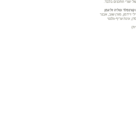
ל יוצרי התכנים בלבד.
קורנפלד
ו
טליה זליגמן
 זיידמן, מורן שוב, אבנר
דן, עינת עריף-גלנטי
ת)