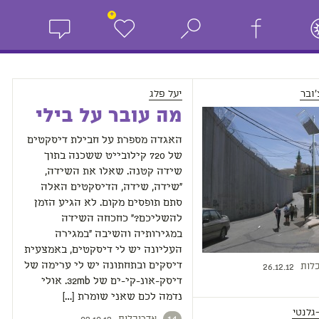
+
ובר
יעל פלג
מה עובר על בילי
האגדה מספרת על חבילת דיסקטים
של 720 קילובייט ששכנה בתוך
שידה קטנה. שאלו את השידה,
"שידה, שידה, הדיסקטים האלה
סתם תופסים מקום. לא הגיע הזמן
להשליכם?" כחכחה השידה
במגירותיה והשיבה "במגירה
העליונה יש לי דיסקטים, באמצעית
לות
דיסקים ובתחתונה יש לי ערימה של
26.12.12
דיסק-אונ-קי-ים של 32mb. אולי
נדמה לכם שאני שומרת […]
גלנטי