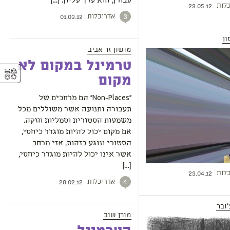
עבורן, הוא ערך עליון. […]
לות
23.05.12
אדריכלות
3
01.03.12
ון
מושון זר אביב
טרמינל במקום לא
⚥︎
מקום
"Non-Places" הם מרחבים של
תעבורה ותנועה אשר משוללים מכל
משמעות הסטורית וסמליות חזקה.
אם מקום יכול להיות מוגדר כיחסי,
הסטורי ונוגע בזהות, אזי מרחב
אשר אינו יכול להיות מוגדר כיחסי,
[…]
לות
23.04.12
אדריכלות
4
28.02.12
ובר
מורן שוב