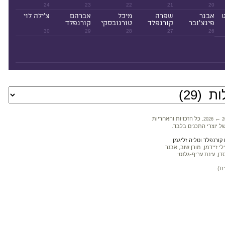
24
23
22
21
20
ט
אבנר
שפרה
מיכל
אברהם
צ'ילה לוי
פינצ'ובר
קורנפלד
טורנובסקי
קורנפלד
30
29
28
27
26
←
. כל הזכויות והאחריות
2026
2
ל יוצרי התכנים בלבד.
קורנפלד
ו
טליה זליגמן
 זיידמן, מורן שוב, אבנר
דן, עינת עריף-גלנטי
ת)