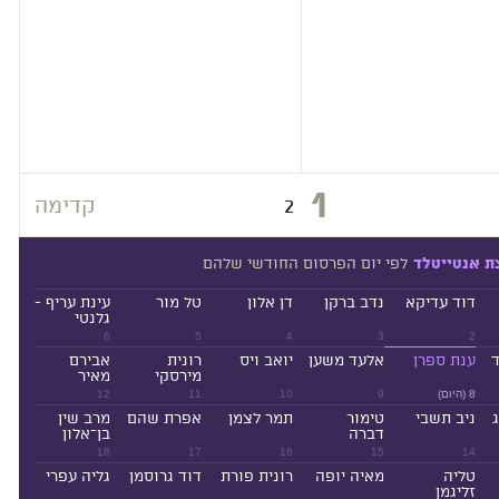
1
2
קדימה
לפי יום הפרסום החודשי שלהם
ת אנטייטלד
דוד עדיקא
נדב ברקן
דן אלון
טל מור
עינת עריף -
גלנטי
6
5
4
3
2
ד
ענת ספרן
אלעד משען
יואב ויס
רונית
אבירם
מירסקי
מאיר
8 (היום)
9
10
11
12
ניב תשבי
טימור
תמר לצמן
אפרת שהם
מרב שין
דברה
בן־אלון
18
17
16
15
14
טליה
מאיה יופה
רונית פורת
דוד גרוסמן
גליה עפרי
זליגמן