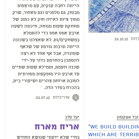
הייתה רחבה ענקית, עם מרצפות
מבטון, גם מלפנים וגם מאחור, שרק
מתוך ציות לאיזה חוק לא כתוב של
תחזוקת שעות מנוחה, חיכתה לשעה
ארבע אפס אפס כדי להתמלא
לות
26.10.12
במְשחקים/ות. לא שאצלנו בשכונה
הייתה תרבות גורפת של שלאף
שטונדה, אבל אף אחד לא רצה
להסתכן בהחרמת כדור על-ידי
שכנה זועמת, וממילא שעות שתיים
עד ארבע היו מופקעות מסורתית
לטובת ארוחת צהרים ושיעורי בית,
בהכרח בסדר הזה.
אדריכלות
1
03.07.12
ובל אצקסון
יעל פלג
אריח מארח
"We build buildi
which are terrib
בחיי שלא ידעתי שנושא החודש