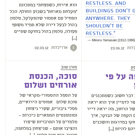
restless. And
הוא אירוח, כשפצחתי במתכונת
buildings don't 
"מקלחת מארחת" בשבוע החולף. הכל
anywhere. They
התחיל עם אטמור שהתקלקל, טלפון
shouldn't be
בהול לבעל דירה שלא תמיד משתף
restless."
פעולה, טלפון בהול בחזקת שתיים
[…]
— Minoru Yamasaki [1912-1986]
אדריכלות
לות
5
02.03.12
23.06.12
מורן שוב
ון
סוכה, הכנסת
 על פי
אורחים ושלום
על הסמל ההסטורי-מקראי של
 דבר חשוב כשמתכננים
סוכת שלום אפוסים הירואיים,
שר לדמיין איך הוא יראה
פסלי גיבורים, שערי ניצחון
ל הרחוב, מה יראה דייר
ומונומנטים המפארים כיכרות –
 הקפה של הבוקר, איך
מלמדים על התרבויות שיצרו
קו במדרגות והשכנים
והציבו אותם – שניצחון במלחמה,
הם להיות […]