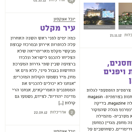
אדריכלות
14
02.10.12
יובל אצקסון
עיר מקלט
לות
21.11.12
כמה ימים לפני ראש השנה האחרון
עלה לכותרות אירוע ובמרכזו קבוצת
מבקשי מקלט מאריתריאה שלא
הצליחו להכנס לישראל ונלכדו
סנים,
ברצועה שבין שתי גדרות המערכת
 ויפנים
החדשות בגבול סיני, ללא מים או
מזון. מיד נשמעו הקולות המוכרים:
"אנחנו לא יכולים להכניס את
המסתננים האפריקאים, אנחנו הרי
צרפתית הופתעתי לגלות
מדינה יהודית". לצידם, נשמעו גם
שהמילה חנות בצרפתית- magasin
קולות […]
דומה למילה magazine. בדיקה
נטרנט מגלה שהמקור
אדריכלות
2
22.09.12
א מערבית- מהמילה
 מחסן. מגזין כמחסן
ודימויים. כשחושבים על
יובל אצקסון