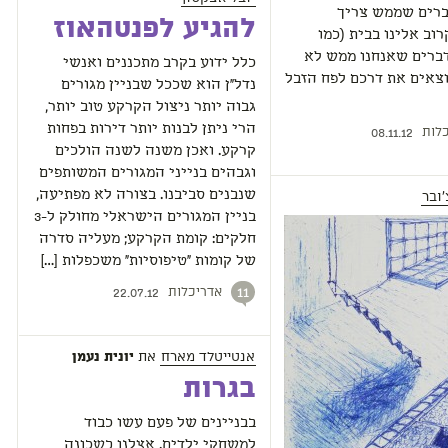
ברים שממש צריך
להגיע לפנטהאוז
וב אלינו בבית (כמו
דברים שאנחנו ממש לא
כלל ידוע בקרב מתכננים ואנשי
צאים את דרכם לפח הזבל
נדל"ן הוא שככל שבניין מגורים
גבוה יותר ניצול הקרקע טוב יותר,
הרי ניתן לבנות יותר דירות בפחות
לות
08.11.12
קרקע. ואכן משנה לשנה הולכים
וגבהים בנייני המגורים המשותפים
ובר
שנבנים סביבנו. בצורה לא מפתיעה,
בניין המגורים הישראלי מחולק ל-3
חלקים: קומת הקרקע; מעליה סדרה
של קומות "טיפוסיות" משכפלות […]
אדריכלות
11
22.07.12
אנטייטלד מארח
את
יונית נעמן
בגרות
בבניינים של פעם עשו כבוד
למשחקי ילדים. אצלנו בשכונה