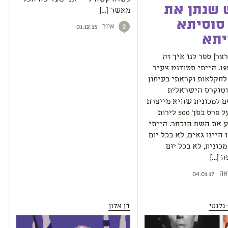
 שנתן את
מאשר […]
סוסיתא
איור
2
01.12.15
יתא
רצר] ספר לנו איך זה
התחיל: 1959. הייתי סטודנט צעיר
חקלאות וקראתי בעיתון
טוקרס הישראלית
 למכונית שהיא מייצרת
ומכריזה על פרס בסך 500 לירות
 את השם הנבחר. הייתי
 היינו גאים, לא בכל יום
מכונית, לא בכל יום
ה […]
אה
04.01.17
גלנטי
דן אלון