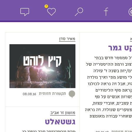
+
מאיר סדן
ט גמר
ל סמסטר חדש בבתי
צוב ורמת ההיסטריה של
/יות בשנה ד' עולה
לי מושג מתי ואיך נולדה
ו, אבל זה נראה לכולנו
ראת סוף הלימודים
תקשורת חזותית
08.08.16
שרות אנשים על סף
עצבים, אובדי עצות,
צטערים שנולדו. זה נראה
מושון זר אביב
 שאחרי עבודה מאומצת
גשטאלט