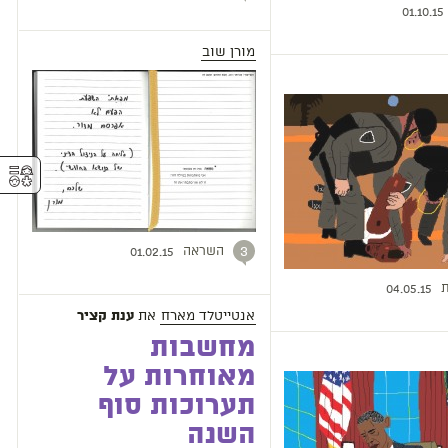
01.10.15
מורן שוב
⚥︎
השראה
3
01.02.15
ת
04.05.15
אנטייטלד מארח
את
ענת קציר
‫מחשבות
מאוחרות על
תערוכות סוף
השנה‬