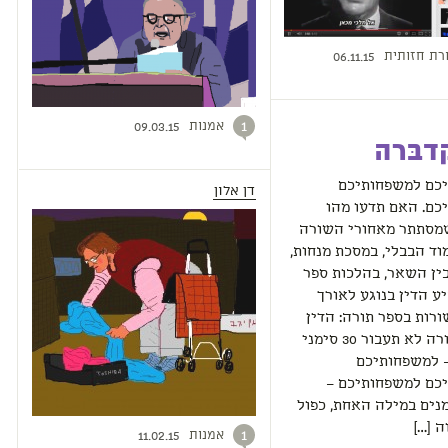
רת חזותית
06.11.15
אמנות
1
09.03.15
דבּרה
כם למשפחותיכם
דן אלון
כם. האם תדעו מהו
מסתתר מאחורי השורה
וד הבבלי, במסכת מנחות,
ין השאר, בהלכות ספר
יע הדין בנוגע לאורך
רות בספר תורה: הדין
קובע ששורה לא תעבור 30 סימני
– למשפחותיכם
כם למשפחותיכם –
נים במילה האחת, כפול
 […]
אמנות
1
11.02.15