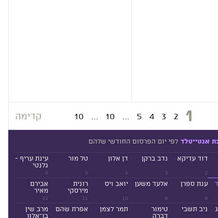
1
2
3
4
5
...
10
...
10
קדימה
לפי יום הפרסום החודשי שלהם
ת אנטייטלד
דוד עדיקא
נדב ברקן
דן אלון
טל מור
עינת עריף -
גלנטי
6
5
4
3
2
ד
ענת ספרן
אלעד משען
יואב ויס
רונית
אבירם
מירסקי
מאיר
12
11
10
9
8
ניב תשבי
טימור
תמר לצמן
אפרת שהם
מרב שין
דברה
בן־אלון