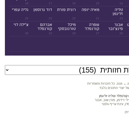
18
17
16
15
14
טליה
מאיה יופה
רונית פורת
דוד גרוסמן
גליה עפרי
זליגמן
24
23
22
21
20
ט
אבנר
שפרה
מיכל
אברהם
צ'ילה לוי
פינצ'ובר
קורנפלד
טורנובסקי
קורנפלד
30
29
28
27
26
←
. כל הזכויות והאחריות
2026
2
ל יוצרי התכנים בלבד.
קורנפלד
ו
טליה זליגמן
 זיידמן, מורן שוב, אבנר
דן, עינת עריף-גלנטי
ת)