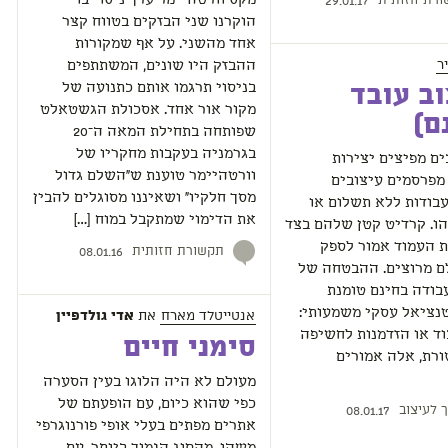
רת חזותית
מקס וורטהיימר ערך ניסוי בו
29.01.17
הוקרנו שני הבזקים בטווח קצר
אחד מהשני. על אף שמקורות
ר
ההבזק היו שונים, המשתתפים
בניסוי תרגמו אותם כתנועה של
ב עובד
מקור אור אחד. אסכולת הגשטאלט
ם)
שפותחה בתחילת המאה ה־20
בגרמניה בעקבות מחקריו של
ים מפיצים יצירות
וורטהיימר טוענת ש״השלם גדול
מפרסמים עיצובים
מסך חלקיו״ ושאיננו מסוגלים להבין
בודות ללא תשלום או
את הדימוי שמתקבל במוח […]
ו. קרדיט קטן שלהם בצד
ת העמוד אמור לספק
תקשורת חזותית
08.01.16
לם מרוצים. ההבטחה של
בודה בחינם טומנת
נציאל עסקי משמעותי:
אנטייטלד מארח
את
אדי גולדפיין
וד או הזדמנות לחשיפה
סימני חיים
רת, אלה אמורים
מעולם לא היה הלוגו בעין הסערה
כפי שהוא כיום, עם הופעתם של
ך לעיצוב
08.01.17
אתרים מפתים בעלי אופי פורנוגרפי