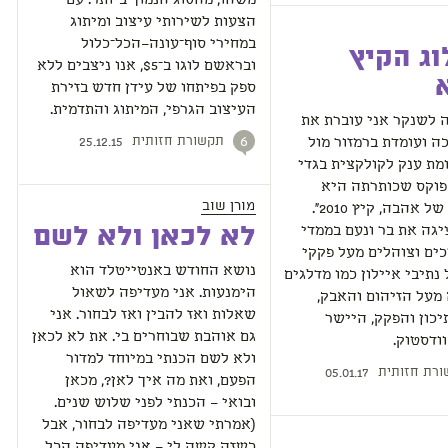
משהו, מהסוג הנמוך ביותר. עם
הצעות לשירותי עיצוב ומיתוג
במחירי סוף־עונה–הכל־כלול
ג הקיץ
ובראשם לוגו ב־$5, אנו ניצבים ללא
ספק בפיתחו של עידן חדש בזירת
העיצוב הגרפי, המיתוג והתדמית.
 לשנקר אני עוברת את
תקשורת חזותית
6
 ועומדת ברמזור מול
25.12.15
מת ענק לקולקצית בגדי
פוקס שכותרתה היא
מורן שוב
"קולקציה של אהבה, קיץ 2010".
לא לכאן ולא לשם
גה את בר ונעם בממדי
כים וצוהלים מעל פקקי
נושא החודש באנטייטלד הוא
נתיבי איילון כמו מדלגים
הימנעות. אני מעדיפה לשאול
מעל הזיהום והאבק,
שאלות ואז להבין ואז לבחור. אני
כון והפקק, היישר
גם אוהבת שבוחרים בי. את לא לכאן
ודסטוק.
ולא לשם הכנתי במיוחד למדור
רת חזותית
05.01.17
הפעם, ואת מה איך לאן?, מכאן
ובואי – הכנתי לפני שלוש שנים.
(אמרתי שאני מעדיפה לבחור, אבל
כשזה קשה לי – אני מעדיפה הכל