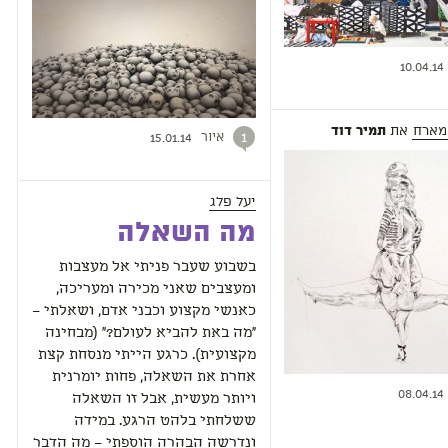
10.04.14
מארח
את
תמיר דוד
איור
1
15.01.14
יעל פלג
מה השאלה
בשבוע שעבר פניתי אל מעצבות
ומעצבים שאני מכירה ומעריכה,
כאנשי מקצוע וכבני אדם, ושאלתי –
"מה באת להביא לעולם?" (מבחינה
מקצועית). כרגע הייתי מנסחת קצת
אחרת את השאלה, פחות יומרנית
08.04.14
ויותר מעשית, אבל זו השאלה
ששלחתי בלהט הרגע. במידה
ונדרשה הבהרה הוספתי – מה הדבר