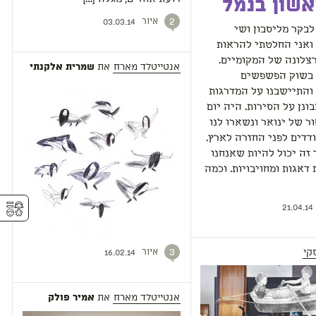
אשון בנמל
איור
2
03.03.14
בקר מליסבון ושי
ואני החלטתי להראות
צלונה של המקומיים.
אנטייטלד מארח
את
שמרית אלקנתי
 בשוק הפשפשים
והתיישבנו על המדרגות
ונן על הסירות. היה יום
ר של ינואר ונשארו לנו
דדים לפני החזרה לארץ.
 זה יכול להיות שאנחנו
 דאגות ומחויבויות. וכמה
⚥︎
21.04.14
קי
איור
3
16.02.14
אנטייטלד מארח
את
אמיר פולק