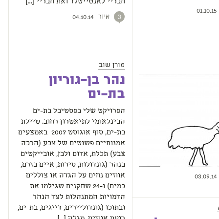
חבריי לאנטייטלד ואת חבריי […]
01.10.15
איור
3
04.10.14
מורן שוב
נהר בן-גוריון
בת-ים
הפרויקט שלי בפסטיבל בת-ים
הבינלאומי לתיאטרון רחוב. טיילת
בת-ים, סוף אוגוסט 2007 באמצעים
אמנותיים פשוטים של צבע (הרבה
צבע) תכלת, אדום ולבן, אובייקטים
בנהר (גונדולות, סירות, איים בזרם,
אווזים נחים על הגדה או צוללים
03.09.14
במים) ו-24 שחקנים שגילמו את
הדמויות המתנהלות לצד הנהר
ובתוכו (גונדוליירים, דייגים, בת-ים,
רועת אווזים, מגלה […]