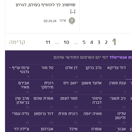
שחשוב לך להוסיף בעולם, לגרוע
[…]
איור
7
02.01.14
1
2
3
4
5
...
10
...
11
קדימה
לפי יום הפרסום החודשי שלהם
ת אנטייטלד
דוד עדיקא
נדב ברקן
דן אלון
טל מור
עינת עריף -
גלנטי
6
5
4
3
2
ד
ענת ספרן
אלעד משען
יואב ויס
רונית
אבירם
מירסקי
מאיר
12
11
10
9
8
ניב תשבי
טימור
תמר לצמן
אפרת שהם
מרב שין
דברה
בן־אלון
18
17
16
15
14
טליה
מאיה יופה
רונית פורת
דוד גרוסמן
גליה עפרי
זליגמן
24
23
22
21
20
ט
אבנר
שפרה
מיכל
אברהם
צ'ילה לוי