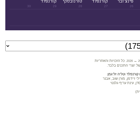
פינצ'ובר
קורנפלד
טורנובסקי
קורנפלד
30
29
28
27
26
←
. כל הזכויות והאחריות
2026
2
ל יוצרי התכנים בלבד.
קורנפלד
ו
טליה זליגמן
 זיידמן, מורן שוב, אבנר
דן, עינת עריף-גלנטי
ת)