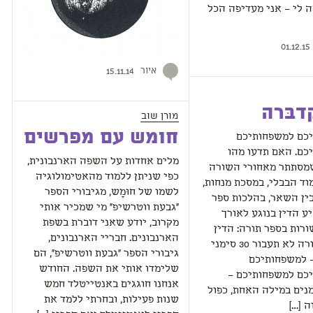
 לי – אני מעדיפה הכל
01.12.15
איור
15.11.14
דבּרה
מורן שוב
חומש עם מפרשים
כם למשפחותיכם
כם. האם תדעו מהו
מלים אחדות על השפה הארנבונית,
מסתתר מאחורי השורה
כפי שניתן ללמוד מהאטימולוגיה
וד הבבלי, במסכת מנחות,
לשמו של חוּמָש, מגיבורי הספר
ין השאר, בהלכות ספר
"גבעת ווטרשיפ" מי שמכיר אותי
יע הדין בנוגע לאורך
מקרוב, יודע שאני דוברת בשפת
רות בספר תורה: הדין
הארנבונים. חבריי הארנבונים,
קובע ששורה לא תעבור 30 סימני
גיבורי הספר "גבעת ווטרשיפ", הם
– למשפחותיכם
שלימדו אותי את השפה. החודש
כם למשפחותיכם –
אנחנו חוגגים באנטייטלד חמש
נים במילה האחת, כפול
שנות פעילות, ובחרתי ללמד את
 […]