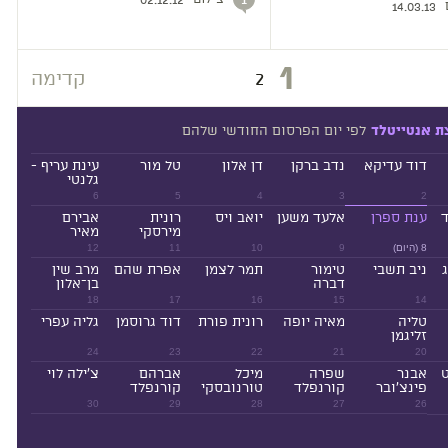
1
02.12.12
14.03.13
1
2
קדימה
לפי יום הפרסום החודשי שלהם
ת אנטייטלד
דוד עדיקא
נדב ברקן
דן אלון
טל מור
עינת עריף -
גלנטי
6
5
4
3
2
ד
ענת ספרן
אלעד משען
יואב ויס
רונית
אבירם
מירסקי
מאיר
8 (היום)
9
10
11
12
ניב תשבי
טימור
תמר לצמן
אפרת שהם
מרב שין
דברה
בן־אלון
18
17
16
15
14
טליה
מאיה יופה
רונית פורת
דוד גרוסמן
גליה עפרי
זליגמן
24
23
22
21
20
ט
אבנר
שפרה
מיכל
אברהם
צ'ילה לוי
פינצ'ובר
קורנפלד
טורנובסקי
קורנפלד
30
29
28
27
26