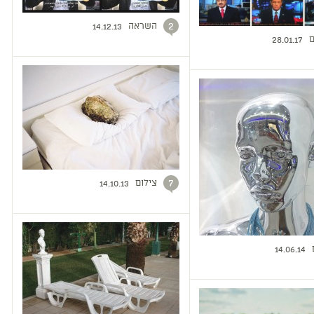
השראה
2
14.12.13
ם
28.01.17
צילום
7
14.10.13
14.06.14