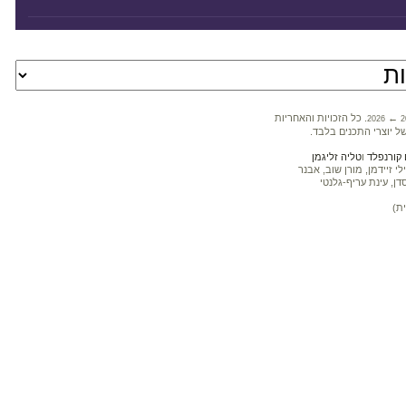
←
. כל הזכויות והאחריות
2026
2
ל יוצרי התכנים בלבד.
קורנפלד
ו
טליה זליגמן
 זיידמן, מורן שוב, אבנר
דן, עינת עריף-גלנטי
ת)