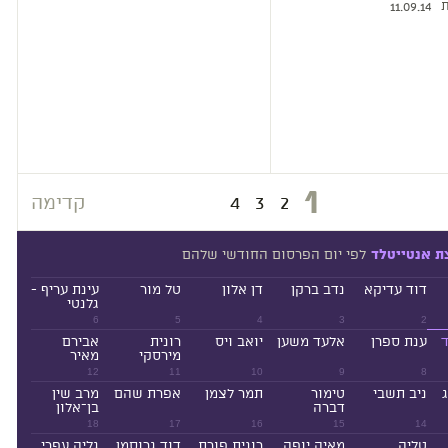
ת
11.09.14
1
2
3
4
קדימה
לפי יום הפרסום החודשי שלהם
ת אנטייטלד
דוד עדיקא
נדב ברקן
דן אלון
טל מור
עינת עריף -
גלנטי
6
5
4
3
2
ד
ענת ספרן
אלעד משען
יואב ויס
רונית
אבירם
מירסקי
מאיר
12
11
10
9
8
ניב תשבי
טימור
תמר לצמן
אפרת שהם
מרב שין
דברה
בן־אלון
18
17
16
15
14
טליה
מאיה יופה
רונית פורת
דוד גרוסמן
גליה עפרי