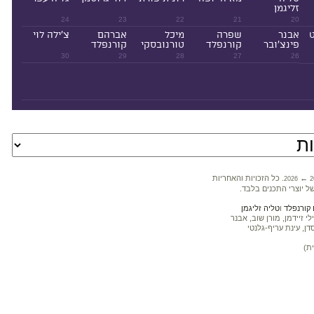
זליגמן
24
23
22
21
20
ט
אבנר
שפרה
מיכל
אברהם
צ'ילה לוי
פינצ'ובר
קורנפלד
טורנובסקי
קורנפלד
30
29
28
27
26
←
. כל הזכויות והאחריות
2026
2
ל יוצרי התכנים בלבד.
קורנפלד
ו
טליה זליגמן
 זיידמן, מורן שוב, אבנר
דן, עינת עריף-גלנטי
ת)