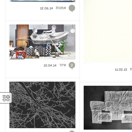
אמנות
12.06.14
איור
2
10.04.14
ת
11.02.15
⚥︎