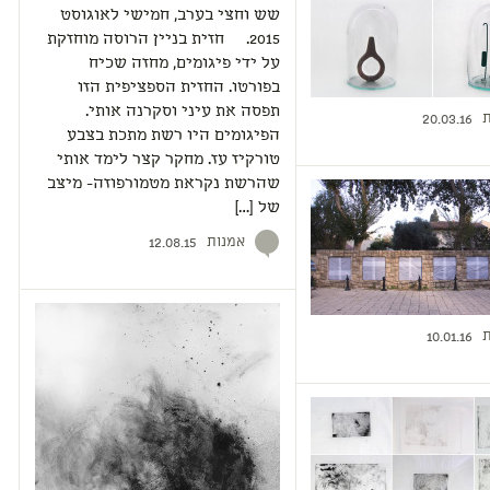
שש וחצי בערב, חמישי לאוגוסט
2015. חזית בניין הרוסה מוחזקת
על ידי פיגומים, מחזה שכיח
בפורטו. החזית הספציפית הזו
תפסה את עיני וסקרנה אותי.
ת
20.03.16
הפיגומים היו רשת מתכת בצבע
טורקיז עז. מחקר קצר לימד אותי
שהרשת נקראת מטמורפוזה- מיצב
של […]
אמנות
12.08.15
ת
10.01.16