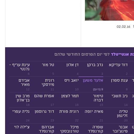
02.02.16
לפי יום הפרסום החודשי שלהם
ת אנטייטלד
דוד עדיקא
נדב ברקן
דן אלון
טל מור
עינת עריף -
גלנטי
6
5
4
3
2
ד
ענת ספרן
אלעד משען
יואב ויס
רונית
אבירם
מירסקי
מאיר
8
9 (היום)
10
11
12
ניב תשבי
טימור
תמר לצמן
אפרת שהם
מרב שין
דברה
בן־אלון
18
17
16
15
14
טליה
מאיה יופה
רונית פורת
דוד גרוסמן
גליה עפרי
זליגמן
24
23
22
21
20
ט
אבנר
שפרה
מיכל
אברהם
צ'ילה לוי
פינצ'ובר
קורנפלד
טורנובסקי
קורנפלד