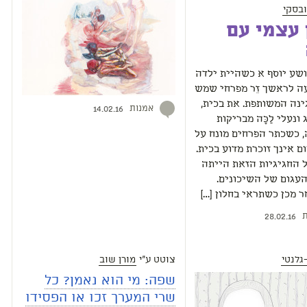
ובסקי
 עצמי עם
ושע יוסף א כשהיית ילדה
ה לראשך זֵר מפרחי שמש
נה המשותפת. את בכית,
אמנות
14.02.16
נעלי לַכָּה מבריקות
, כשכתר הפרחים מונח על
ם אינך זוכרת מדוע בכית.
ל החגיגיות הזאת הייתה
העגום של השיכונים.
 מכן כשתראי בחלון […]
ת
28.02.16
גלנטי
צוטט ע"י
מורן שוב
שפה: מי הוא נאמן? כל
שרי המערך זכו או הפסידו