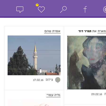
+
מארח
את
אפרת שהם
תמיר דוד
צילום
17.02.16
ת
29.02.16
גליה עפרי