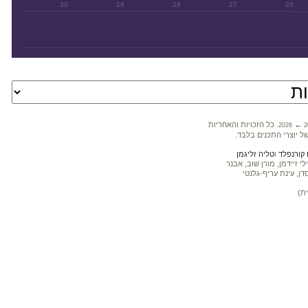
30
29
28
27
26
←
. כל הזכויות והאחריות
2026
2
ל יוצרי התכנים בלבד.
קורנפלד
ו
טליה זליגמן
 זיידמן, מורן שוב, אבנר
דן, עינת עריף-גלנטי
ת)