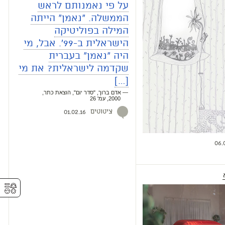
על פי נאמנותם לראש
הממשלה. "נאמן" הייתה
המילה בפוליטיקה
הישראלית ב-99'. אבל, מי
היה "נאמן" בעברית
שקדמה לישראלית? את מי
[…]
— אדם ברוך, "סדר יום", הוצאת כתר,
2000, עמ' 26
ציטוטים
01.02.16
06.
⚥︎