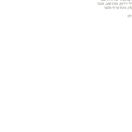
 זיידמן, מורן שוב, אבנר
דן, עינת עריף-גלנטי
ת)