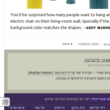
Y
ou'd be surprised how many people want to hang a
electric chair on their living-room wall. Specially if the
background color matches the drapes.
—
Andy Warho
אופנה וטקסטיל
▼ שיתוף
30.1
אבנר פינצ'ובר
שבת
07.12.2013, 1:37
וע אחרי – עבודה של
מרילין מינטר (Marilyn Minter)
.
 ניתנת להגדלה לרזולוציה גבוהה.
לפי יום הפרסום החודשי שלהם
ת אנטייטלד
⚥︎
דוד עדיקא
נדב ברקן
דן אלון
טל מור
עינת עריף -