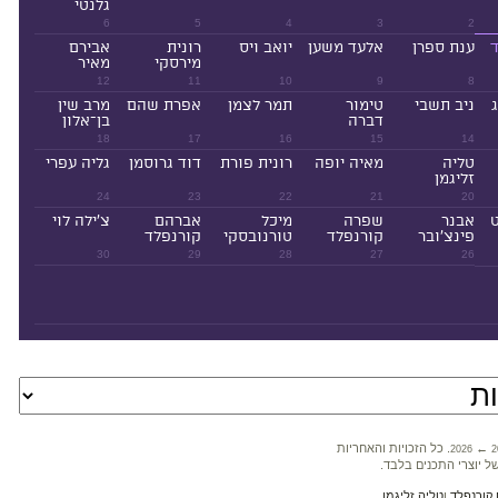
גלנטי
6
5
4
3
2
ד
ענת ספרן
אלעד משען
יואב ויס
רונית
אבירם
מירסקי
מאיר
12
11
10
9
8
ניב תשבי
טימור
תמר לצמן
אפרת שהם
מרב שין
דברה
בן־אלון
18
17
16
15
14
טליה
מאיה יופה
רונית פורת
דוד גרוסמן
גליה עפרי
זליגמן
24
23
22
21
20
ט
אבנר
שפרה
מיכל
אברהם
צ'ילה לוי
פינצ'ובר
קורנפלד
טורנובסקי
קורנפלד
30
29
28
27
26
←
. כל הזכויות והאחריות
2026
2
ל יוצרי התכנים בלבד.
קורנפלד
ו
טליה זליגמן