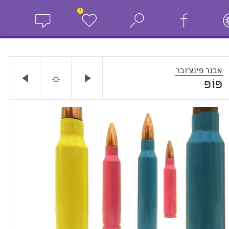
+
אבנר פינצ'ובר
☼
פּוֹפּ