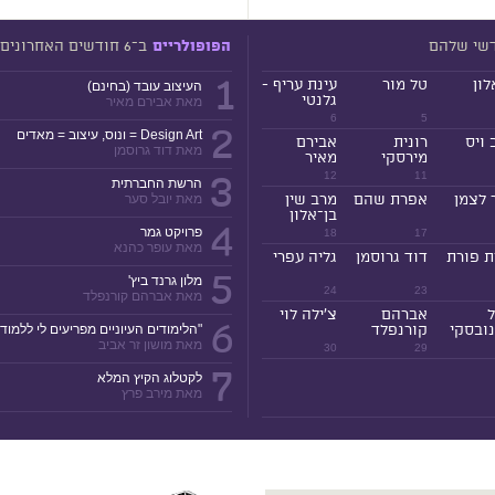
דשי שלהם
ב־6 חודשים האחרונים
הפופולריים
1
לון
טל מור
עינת עריף -
העיצוב עובד (בחינם)
גלנטי
מאת אבירם מאיר
6
5
2
Design Art = ונוס, עיצוב = מאדים
 ויס
רונית
אבירם
מאת דוד גרוסמן
מירסקי
מאיר
3
12
11
הרשת החברתית
 לצמן
אפרת שהם
מרב שין
מאת יובל סער
בן־אלון
4
פרויקט גמר
18
17
מאת עופר כהנא
ת פורת
דוד גרוסמן
גליה עפרי
5
מלון גרנד ביץ'
24
23
מאת אברהם קורנפלד
ל
אברהם
צ'ילה לוי
6
ובסקי
קורנפלד
"הלימודים העיוניים מפריעים לי ללמוד!
מאת מושון זר אביב
30
29
7
לקטלוג הקיץ המלא
מאת מירב פרץ