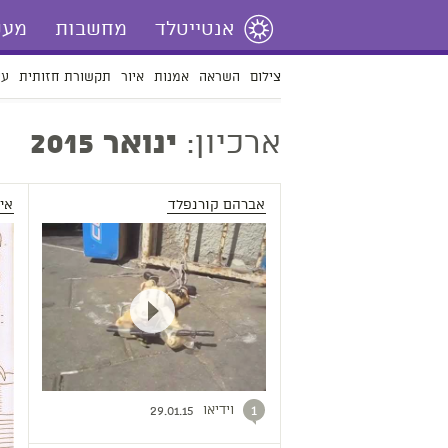
אנטייטלד
מחשבות
מעש
צילום
השראה
אמנות
איור
תקשורת חזותית
עי
ארכיון:
ינואר 2015
אברהם קורנפלד
אי
וידיאו
1
29.01.15