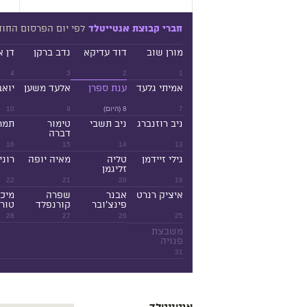
לפי יום הפרסום החו
חברי קבוצת אנטייטלד
מורן שוב
דוד עדיקא
נדב ברקן
דן א
4
3
2
1
אמיתי גלעד
ענת ספרן
אלעד משען
יואב
7
8 (היום)
9
10
ניב רוזנברג
ניב תשבי
טימור
תמר
דברה
16
15
14
13
גילי זיידמן
טליה
מאיה יופה
רוני
זליגמן
22
21
20
19
איציק רנרט
אבנר
שפרה
מיכ
פינצ'ובר
קורנפלד
טורנ
28
27
26
25
משבצת
פנויה
31