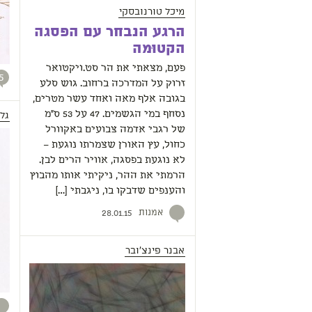
מיכל טורנובסקי
הרגע הנבחר עם הפסגה
הקטוּמה
פעם, מצאתי את הר סט.ויקטואר
5
זרוק על המדרכה ברחוב. גוש סלע
בגובה אלף מאה ואחד עשר מטרים,
נסחף במי הגשמים. 47 על 53 ס"מ
גלי
של רגבי אדמה צבועים באקוורל
כחול, עץ האורן שצמרתו נוגעת –
לא נוגעת בפסגה, אוויר הרים לבן.
הרמתי את ההר, ניקיתי אותו מהבוץ
והענפים שדבקו בו, ניגבתי […]
אמנות
28.01.15
אבנר פינצ'ובר