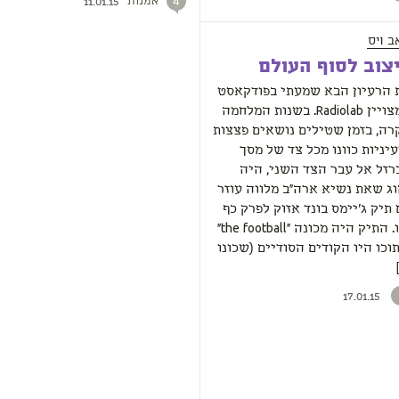
אמנות
4
11.01.15
ב ויס
צוב לסוף העולם
 הרעיון הבא שמעתי בפודקאסט
המצויין Radiolab. בשנות המלחמה
רה, בזמן שטילים נושאים פצצות
יניות כוונו מכל צד של מסך
רזל אל עבר הצד השני, היה
וג שאת נשיא ארה"ב מלווה עוזר
תיק ג'יימס בונד אזוק לפרק כף
ידו. התיק היה מכונה "the football"
וכו היו הקודים הסודיים (שכונו
17.01.15