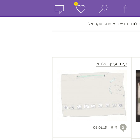
+
כלות
וידיאו
אופנה וטקסטיל
עינת עריף-גלנטי
איור
2
06.01.15