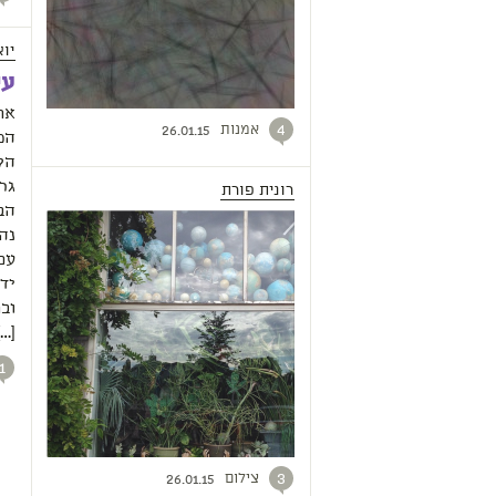
יוא
עי
את
אמנות
4
26.01.15
הק
גרע
רונית פורת
הב
נה
עם 
ובת
[…]
1
צילום
3
26.01.15