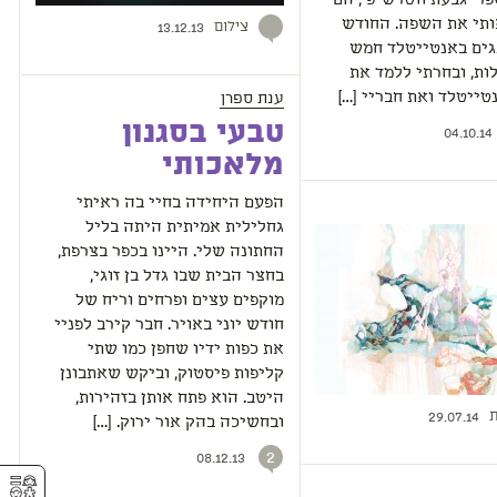
פר "גבעת ווטרשיפ", הם
ותי את השפה. החודש
צילום
13.12.13
גים באנטייטלד חמש
ות, ובחרתי ללמד את
ענת ספרן
טייטלד ואת חבריי […]
טבעי בסגנון
04.10.14
מלאכותי
הפעם היחידה בחיי בה ראיתי
גחלילית אמיתית היתה בליל
החתונה שלי. היינו בכפר בצרפת,
בחצר הבית שבו גדל בן זוגי,
מוקפים עצים ופרחים וריח של
חודש יוני באויר. חבר קירב לפניי
את כפות ידיו שחפן כמו שתי
קליפות פיסטוק, וביקש שאתבונן
היטב. הוא פתח אותן בזהירות,
ת
29.07.14
ובחשיכה בהק אור ירוק. […]
2
08.12.13
⚥︎