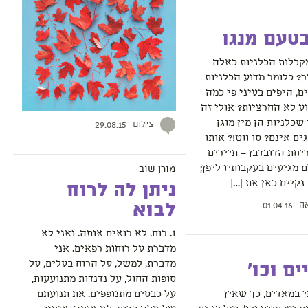
טעם מנגו
קבלות הכלניות כאלה
ר? כלומר מדוע הכלניות
ם, היפים בעיני פי כמה
ע לא החרציות? אולי זה
שכלניות הן מין מוגן
צילום
29.08.15
ים אינם? סו ווט!? אותו
יחת הדובדבן – תיירים
מורן שוב
 מגיעים בעקבותיו ליפן;
קיים כאן את […]
ניתן לה לרוח
ה
לבוא
01.04.16
1. רוח. לא רואים אותה. ואני לא
מדברת על רוחות רפאים. אני
מדברת, למשל, על הרוח בעלים, על
ים וכו'
סופות החול, על נדנדות מתנועעות,
י במאדים, כך שאין
על כבסים מתנופפים. את תנועתם