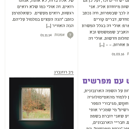
יש חיים וכו', ועל כן גם
של אלה ברוח, לא אותה, אנחנו
שות מיוחדת אליו. אני
רואים. זה אולי כמו שלא רואים
לכך שבספרות, וזה נכתב
רגשות, רואים מעשים. כשאלתרמן
חדש, דברים קורים
כותב: "הנה העצים במלמול עליהם.
ס: אולי זה בגלל הפשרת
הנה האוויר […]
האביב שממשמש ובא
אמנות
7
01.11.14
לות חדשות. אולי זה
 אחרות. – – […]
ת
01.03.16
ניב רוזנברג
 עם מפרשים
ת על השפה הארנבונית,
 ללמוד מהאטימולוגיה
וּמָש, מגיבורי הספר
רשיפ" מי שמכיר אותי
דע שאני דוברת בשפת
. חבריי הארנבונים,