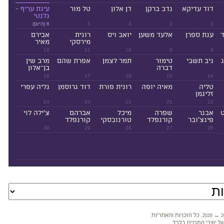
דוד עדיקא
נדב ברקן
דן אלון
טל מור
עינת עריף -
גלנטי
2
3
4
5
6 (היום)
ד
ענת ספרן
אלעד משען
יואב ויס
רונית
אבירם
מירסקי
מאיר
12
11
10
9
8
ניב תשבי
טימור
תמר לצמן
אפרת שהם
מרב שין
דברה
בן־אלון
18
17
16
15
14
טליה
מאיה יופה
רונית פורת
דוד גרוסמן
גליה עפרי
זליגמן
24
23
22
21
20
ט
אבנר
שפרה
מיכל
אברהם
צ'ילה לוי
פינצ'ובר
קורנפלד
טורנובסקי
קורנפלד
30
29
28
27
26
←
. כל הזכויות והאחריות
2026
2
ל יוצרי התכנים בלבד.