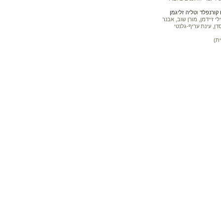
קורנפלד
ו
טליה זליגמן
 זיידמן, מורן שוב, אבנר
דן, עינת עריף-גלנטי
ת)