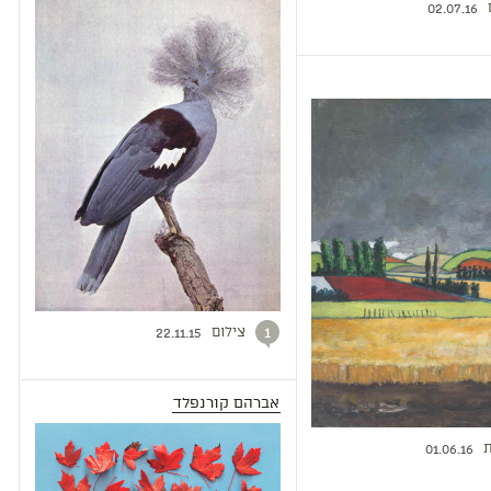
02.07.16
צילום
1
22.11.15
אברהם קורנפלד
ת
01.06.16