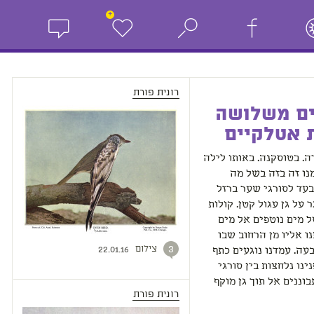
+
רונית פורת
ים משלושה
 אטלקיים
רה. בטוסקנה. באותו לילה
נו זה בזה בשל מה
עד לסורגי שער ברזל
 על גן עגול קטן. קולות
 מים נוטפים אל מים
ו אליו מן הרחוב שבו
צילום
3
22.01.16
עה. עמדנו נוגעים כתף
ינו נלחצות בין סורגי
וננים אל תוך גן מוקף
רונית פורת