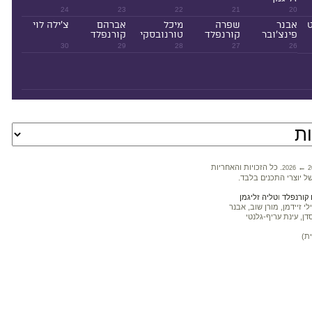
24
23
22
21
20
ט
אבנר
שפרה
מיכל
אברהם
צ'ילה לוי
פינצ'ובר
קורנפלד
טורנובסקי
קורנפלד
30
29
28
27
26
←
. כל הזכויות והאחריות
2026
2
ל יוצרי התכנים בלבד.
קורנפלד
ו
טליה זליגמן
 זיידמן, מורן שוב, אבנר
דן, עינת עריף-גלנטי
ת)