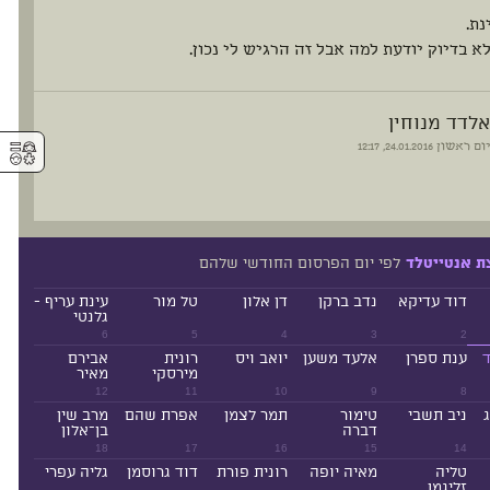
נת.
לא בדיוק יודעת למה אבל זה הרגיש לי נכון.
אלדד מנוחין
⚥︎
יום ראשון
24.01.2016, 12:17
לפי יום הפרסום החודשי שלהם
ת אנטייטלד
דוד עדיקא
נדב ברקן
דן אלון
טל מור
עינת עריף -
גלנטי
6
5
4
3
2
ד
ענת ספרן
אלעד משען
יואב ויס
רונית
אבירם
מירסקי
מאיר
12
11
10
9
8
ניב תשבי
טימור
תמר לצמן
אפרת שהם
מרב שין
דברה
בן־אלון
18
17
16
15
14
טליה
מאיה יופה
רונית פורת
דוד גרוסמן
גליה עפרי
זליגמן