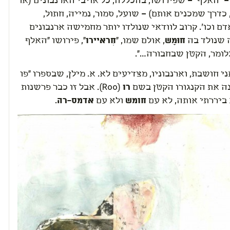
 – "האלף" – שפירושו, בהכללה, כל אויבי הארנבונים (או
, כדרך שמכנים אותם) – שועל, סמור, נמייה, חתול,
דם וכו'. קרוב לוודאי שנולדו יותר מחמישה ארנבונים
שנולד בה
חוּמָש
, אולם שמו, "
חְראיירו
", פירושו "האלף
לומר, הקטן שבחבורה…".
י חושבת, וארנבוניו, מצדיעים לא. א. מילן, שבספרו "פו
נה את הקנגורו הקטן בשם
רו
(Roo). אבל זו כבר פרשנות
 ביררתי אותה, לא עם
חומש
ולא עם
אדמס-רה
.