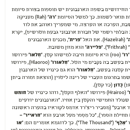
 החידושים בשפה הארנבונית יש תוספות בצורת סיומת
ת תואר לשמות. כך למשל הסיומת "
רה
" (Rah) מעניקה
בח, הערכה או הערצה. מי שמעריך ואוהב את לוז
הבלתי רשמי של חבורת ארנבוני גבעת ווטרשיפ), יקרא
" (Hazelrah). את האל "
פרית
", מכנים הארנבונים
" (Frithrah"). "
פליירה
" הוא מזון משובח.
רו
" (roo) היא סיומת חיבה למישהו קטן. "
חְ
לאו
" פירושו
ת בעשב בה נקבים מי הטל. "
חְלאורו
" (Hlaoroo), פירושו
ת קטנה בעשב. "
חְלאורו
" הוא גם כינויו של הארנבון
ו בתרגום העברי של רינה ליטוין (הוצאת זמורה ביתן
כָּדון
(כד קטן).
" (Hrairoo) פירושו "האלף הקטן", וזהו כינויו של
חומש
 שנולד החמישי והקטן בין אחיו. "הארנבונים יודעים
ד ארבע" (מסביר ריצ'רד אדמס לקוראיו בהערה ראשונה
חילת הספר), "כל מִסְפר מעל ארבע הוא "
חראייר
" –
 "
אֶלֶף
" ("The Thousand"). כך לדוגמא אומרים הם: "
או