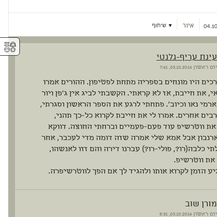
איור
▼ שיתוף
04.10
⚥︎
עינת עריף-גלנטי
יום ראשון
05.10.2014, 7:41
כים היו מונחים בספריה מתחת לפטיפון. ההורים אמרו
י, את חייבת, אז לא קראתי. הקשבתי לביג אין ג'פן ויור
ארמי נאו וכיוב'. פתחתי לרגע את הספר הראשון וסגרתי,
בים אחרים. אמרו לי את חייבת לקרוא כל-כך תהני,
ת ווטרשיפ עוד פעם-פעמיים וברחתי החוצה. דווקא
רנבון אבל אמא שלי אמרה שזה דומה מדי לעכבר, אחר
תי כלבה(רו?, פולי-רו?) עברנו דירה והם זזו לאנשהו,
את ווטרשיפ.
יע הזמן לקרוא אותו ולהגיד לך אם הפך לווטרשיפרה.
מורן שוב
יום ראשון
05.10.2014, 8:31