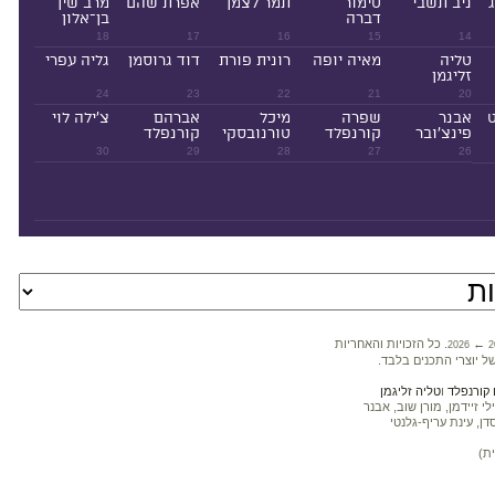
ניב תשבי
טימור
תמר לצמן
אפרת שהם
מרב שין
דברה
בן־אלון
18
17
16
15
14
טליה
מאיה יופה
רונית פורת
דוד גרוסמן
גליה עפרי
זליגמן
24
23
22
21
20
ט
אבנר
שפרה
מיכל
אברהם
צ'ילה לוי
פינצ'ובר
קורנפלד
טורנובסקי
קורנפלד
30
29
28
27
26
←
. כל הזכויות והאחריות
2026
2
ל יוצרי התכנים בלבד.
קורנפלד
ו
טליה זליגמן
 זיידמן, מורן שוב, אבנר
דן, עינת עריף-גלנטי
ת)