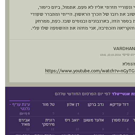
 ונעוריי חזרתי אליו לא פעם. אתמול, ביום כיפור,
וב את רובו של הכרך הראשון. הייתי ומתברר שעודי
בספר הזה, בארנבונים ובנופים שבו. כעת, ממרחק
והקריאה והכתיבה, אני מזהה את ההשפעה שלו עלי.
vardhan
יום שישי
10.10.2014, 13:41
הנפלא
https://www.youtube.com/watch?v=nGyTG
לפי יום הפרסום החודשי שלהם
ת אנטייטלד
דוד עדיקא
נדב ברקן
דן אלון
טל מור
עינת עריף -
גלנטי
2
3
4
5
6 (היום)
ד
ענת ספרן
אלעד משען
יואב ויס
רונית
אבירם
מירסקי
מאיר
12
11
10
9
8