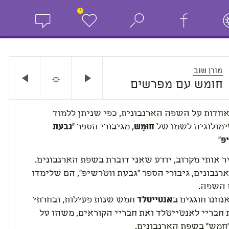
+
מורן שוב
☼
חומש עם מפרשים
אחדות על השפה הארנבונית, כפי שניתן ללמוד
מולוגיה לשמו של
חוּמָש
, מגיבורי הספר "
גבעת
פ
"
 אותי מקרוב, יודע שאני דוברת בשפת הארנבונים.
רנבונים, גיבורי הספר "גבעת ווטרשיפ", הם שלימדו
 השפה.
חנו חוגגים ב
אנטייטלד
חמש שנות פעילות, ובחרתי
 חבריי לאנטייטלד ואת חבריי הקוראים, משהו על
חמש" בשפת הארנבונים.