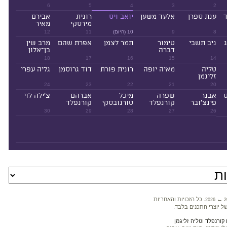
6
5
4
3
2
ד
ענת ספרן
אלעד משען
יואב ויס
רונית
אבירם
מירסקי
מאיר
8
9
10 (היום)
11
12
ניב תשבי
טימור
תמר לצמן
אפרת שהם
מרב שין
דברה
בן־אלון
18
17
16
15
14
טליה
מאיה יופה
רונית פורת
דוד גרוסמן
גליה עפרי
זליגמן
24
23
22
21
20
ט
אבנר
שפרה
מיכל
אברהם
צ'ילה לוי
פינצ'ובר
קורנפלד
טורנובסקי
קורנפלד
30
29
28
27
26
←
. כל הזכויות והאחריות
2026
2
ל יוצרי התכנים בלבד.
קורנפלד
ו
טליה זליגמן