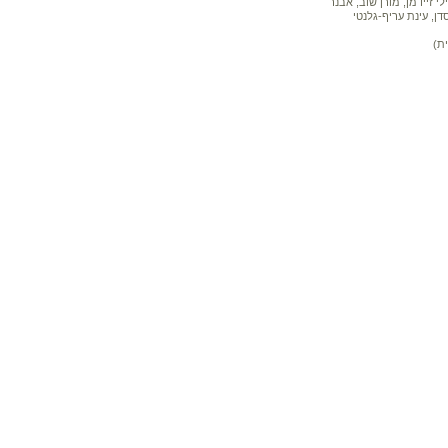
 זיידמן, מורן שוב, אבנר
דן, עינת עריף-גלנטי
ת)