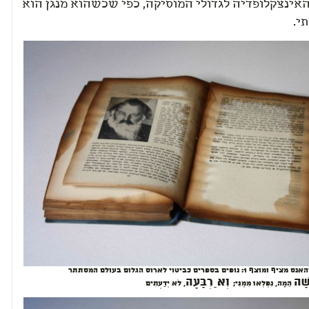
האינצקלופדיה לגדולי המוסיקה, כפי שכשהוא מנגן הוא
י.
מורן שוב | יוהאנס מציף ומוצף 1: נופים בספרים כביטוי לארוס הגלום בעולם המסתתר
שָׁה
וְאַרְבָּעָה
הֵמָּה, נִפְלְאוּ מִמֶּנִּי;
, לֹא יְדַעְתִּים