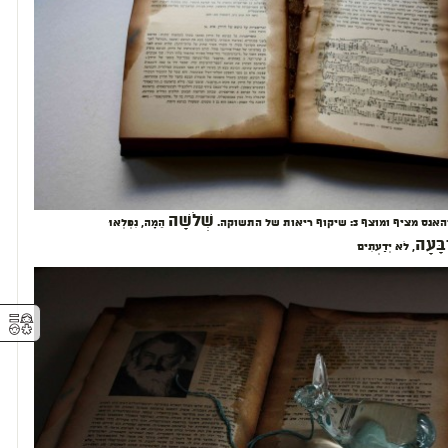
שְׁלֹשָׁה
 ומוצף 3: שיקוף ריאות של התשוקה.
הֵמָּה, נִפְלְאוּ
בָּעָה
, לֹא יְדַעְתִּים
⚥︎