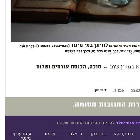
לוויתן במי מינור
האנס מציף ומוצף 4:
(E Minor Leviathan). דֶּרֶךְ הַנֶּשֶׁר,
ְ נָחָשׁ, עֲלֵי-צוּר; דֶּרֶךְ-אֳנִיָּה בְלֶב-יָם; וְדֶרֶךְ גֶּבֶר בְּעַלְמָה
את
מורן שוב
← סוכה, הכנסת אורחים ושלום
אמנות
▼ שיתוף
03.02
ות התגובות חסומה.
לפי יום הפרסום החודשי שלהם
ת אנטייטלד
דוד עדיקא
נדב ברקן
דן אלון
טל מור
עינת עריף -
גלנטי