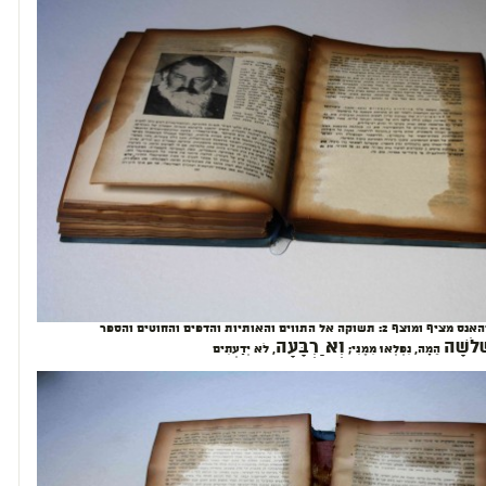
מורן שוב | יוהאנס מציף ומוצף 2: תשוקה אל התווים והאותיות והדפים והחוטים והספר
ׁלֹשָׁה
וְאַרְבָּעָה
הֵמָּה, נִפְלְאוּ מִמֶּנִּי;
, לֹא יְדַעְתִּים