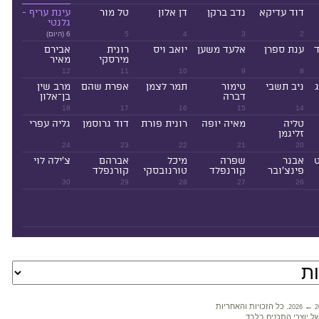
דוד עדיקא
נדב ברקן
דן אלון
טל מור
עינת עריף -
גלנטי
2
3
4
5
6 (היום)
ד
ענת ספרן
אלעד משען
יואב ויס
רונית
אבירם
מירסקי
מאיר
12
11
10
9
8
ניב תשבי
טימור
תמר לצמן
אפרת שהם
מרב שין
דברה
בן־אלון
18
17
16
15
14
טליה
מאיה יופה
רונית פורת
דוד גרוסמן
גליה עפרי
זליגמן
24
23
22
21
20
ט
אבנר
שפרה
מיכל
אברהם
צ'ילה לוי
פינצ'ובר
קורנפלד
טורנובסקי
קורנפלד
30
29
28
27
26
←
. כל הזכויות והאחריות
2026
2
ל יוצרי התכנים בלבד.