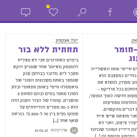
+
אק
יובל אצקסון
חומר
תחתית ללא בור
ג
בימים האחרונים אני לא מצליח
להתנתק מאימג' אחד שמגיע דוקא
ם חייתי תחת האשלייה
מעבר לים. מדובר בבולען ענק
בחיים כמעצבת הוא
שנפער באחת משכונות העוני של
וב מעודן, למצוא את
גואטמלה סיטי באופן פתאומי ובלע
החכם בכל פרויקט –
לתוכו מספר בתים ובהם לפחות 3
עות חדשה לתוך המוצר,
תושבים. קוטרו של הבור הענק הזה
החלטות מפתיעות
הוא כ-30 מטרים והדיווחים על
 דברים מהקשרם.
עומקו נעים בין 70 ל-200 מ'. כנראה
ני מוצאת שיש איזו
שאף אחד […]
דר עיצוב, ואני לא
ון דיזיין המוכר שכולנו
אדריכלות
13
19.06.10
 במיתוג מבוסס נון […]