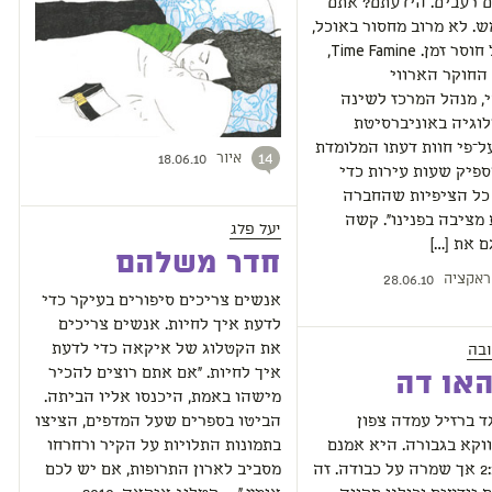
ם רעבים. הידעתם? אתם
ש. לא מרוב מחסור באוכל,
אלא בגלל חוסר זמן. Time Famine,
החוקר הארווי
, מנהל המרכז לשינה
ולוגיה באוניברסיטת
על־פי חוות דעתו המלומדת
איור
14
18.06.10
מספיק שעות עירות כדי
כל הציפיות שהחברה
ציבה בפנינו". קשה
יעל פלג
 את […]
חדר משלהם
ראקציה
28.06.10
אנשים צריכים סיפורים בעיקר כדי
לדעת איך לחיות. אנשים צריכים
בה
את הקטלוג של איקאה כדי לדעת
איך לחיות. "אם אתם רוצים להכיר
האו דה
מישהו באמת, היכנסו אליו הביתה.
 ברזיל עמדה צפון
הביטו בספרים שעל המדפים, הציצו
וקא בגבורה. היא אמנם
בתמונות התלויות על הקיר ורחרחו
הפסידה 2:1 אך שמרה על כבודה. זה
מסביב לארון התרופות, אם יש לכם