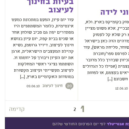
בעיות בחינוך
לעיצוב
ני לידה
עוד יום עיון, הפעם במתכונת כמעט
וק בקומיקס בארץ. ולא,
אינטימית, כלומר המשתתפים היו
בכיין, אלא פשוט מציין
מסתדרים יפה גם סביב שולחן אחד
 רק שלא קל לעסוק
או שנים בבית קפה, יום עיון בנושא
מדהים הזה כאן בישראל
חינוך לעיצוב. דיויד גרוסמן, נשיא
וחד, סליחה מראש), עוד
קהילת המעצבים הישראלית, ארגן
 לפרסם ספר/חוברת
את יום העיון ויבורך על יוזמתו זו.
כיוון שבדרך כלל מדובר
השתתפו נציגי ראשי המחלקות
מית (אפילו כל הגדולים
לעיצוב תעשייתי ועיצוב תקשורת
אים בעצמם, או לפחות
במוסדות האקדמיים בארץ, […]
חשבונם […]
חינוך לעיצוב
20
03.06.10
12.06.10
1
2
קדימה
לפי יום הפרסום החודשי שלהם
ת אנטייטלד