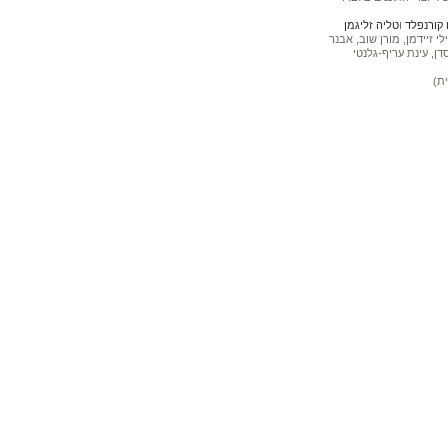
קורנפלד
ו
טליה זליגמן
 זיידמן, מורן שוב, אבנר
דן, עינת עריף-גלנטי
ת)