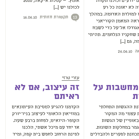
 יודעים וכולנו תקווה
אומץ." — קטלוג איקאה, 2010
 לא יאונה כל רע
לכולנו יש […]
 למולדת האדומה. במהלך
תקשורת חזותית
13
16.06.10
ראה המאמן הקוריאני
גודלו אל־על כדי לשבח
 שחקניו הנלחמים. תהיתי
ה, גם […]
ה
26.06.10
עזרי טרזי
מחשבות על
זה עיצוב, אם לא
ת
ראיתם
נת ההגשות התחלתי
הקדמנו להגיע למסיבת העיתונאים
 עצמי מה המקור
במוזיאון הלאומי לעיצוב בניו־יורק
באופיין של הגשות
הקופר-היואיט, לפחות ברבע שעה.
מר במחלקות השונות.
אז יחד עם מיכל אשתי, הלכנו
כוונת לפערים ולהבדלים
לפינת הרחוב לחפש בית קפה, ומיד