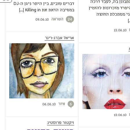
בונן בה, לעבד דרכה
דברים טובים. בין היתר ניגן ה-DJ
יפרד מזכרונות להזמין
במסיבה הזאת את Killing in […]
ני מסתכלת החוצה
השראה
24
09.06.10
]
13.06.10
אריאל אברג-ריגר
איור
6
06.06.10
13.06.10
ויקטור פרוסטיג