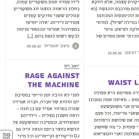
קורת עצמה, אלא דווקא
לידו עמדה חנות משקפיים קטנה.
מהם מורכבת ההגשה (נא
בחלון הראווה הוצגו זוג משקפיים
ת ההימנעות המכוונת
עגולים ששני מזרקים קטנים
מילה "שיח"). למדתי
צמודים לידיות. 'אלה יופיעו
לקה לעיצוב גרפי
בתערוכה' אמרתי ונכנסתי פנימה
כרתי אופן מסוים של
לבקש רשות לגעת בהם. […]
עיצוב תעשייתי
2
09.06.10
 לעיצוב
13.06.10
יואב ויס
Rage Against
Waist 
the Machine
רה מסוימת היא פעולה
לפני לא הרבה זמן הייתי במסיבת
ות – מאיפה אתה מתבונן
יום הולדת של חברה. חברה אמידה
עמים אני משתעשעת
שגרה בפרוור אמיד עם בן זוגה –
ני טריפוד, וכל פעם
רואה חשבון מצליח – וילדיהם
פה את שלושת היסודות
המוצלחים. ובמסיבה המושקעת על
 עומדת. כי מה שחשוב
הדשא בחצר ביתם הנאה היה גם
⚥︎
מצלמה ואני והמציאות
DJ וריקודים וקייטרינג וכל מיני