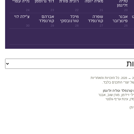
טליה
מאיה יופה
רונית פורת
דוד גרוסמן
גליה עפרי
זליגמן
24
23
22
21
20
ט
אבנר
שפרה
מיכל
אברהם
צ'ילה לוי
פינצ'ובר
קורנפלד
טורנובסקי
קורנפלד
30
29
28
27
26
←
. כל הזכויות והאחריות
2026
2
ל יוצרי התכנים בלבד.
קורנפלד
ו
טליה זליגמן
 זיידמן, מורן שוב, אבנר
דן, עינת עריף-גלנטי
ת)