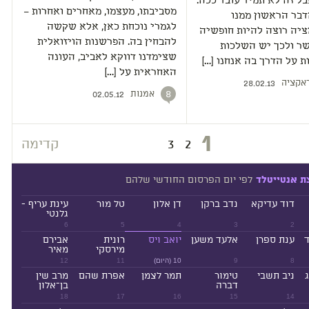
ל זה לא תמיד עובד ככה.
מסביבתו, מעצמו, מאחרים ואחרות –
בר הראשון ממנו
לגמרי נוכחת כאן, אלא שקשה
ציה רוצה להיות חופשיה
להבחין בה. הפרשנות הויזואלית
ר ולכך יש השלכות
שצימדנו דווקא לאביב, העונה
 על הדרך בה אנחנו […]
האחראית על […]
אקציה
28.02.13
אמנות
8
02.05.12
1
2
3
קדימה
לפי יום הפרסום החודשי שלהם
ת אנטייטלד
דוד עדיקא
נדב ברקן
דן אלון
טל מור
עינת עריף -
גלנטי
6
5
4
3
2
ד
ענת ספרן
אלעד משען
יואב ויס
רונית
אבירם
מירסקי
מאיר
8
9
10 (היום)
11
12
ניב תשבי
טימור
תמר לצמן
אפרת שהם
מרב שין
דברה
בן־אלון
18
17
16
15
14