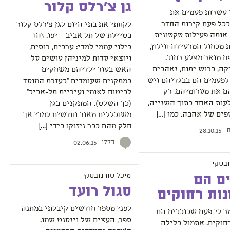
גן צ'רלס קלור
 עשרות פעמים את
כל פעם קירות החדר
לקחתי את בתי היום לגן צ'רלס קלור
אותה פעילות טקטונית
בטיילת של תל אביב – יפו. זהו
מכחול המרעידה ווילון,
בילוי עממי למדי: ערבים, רוסים,
 מואר מצלע רחוב.
ויוצאי עדות למיניהן עושים על
ה, ברוש יתום, נאהבים
האש בעוד ילדיהם משחקים
לפעמים הם בבגדיהם ויש
במתקנים שעומדים "בעזרת המוסד
ם את מערומיהם. רק
לביטוח לאומי ועיריית תל-אביב"
עות האחד בתוך השנייה,
(כך השלט). המתקנים בגן
ים של אהבה. כמו […]
משוכללים מאוד וחדשים למדי אך
חלק מהם כבר ניזוקו בידי […]
ת
28.10.15
כללי
02.06.15
ובסקי
מיכל טורנובסקי
ם הם
סגול רועד
נות רחוקים
לפני מספר חודשים קיבלתי במתנה
ר לי פעם שכוכבים הם
ספר, העצים של וינסנט שמו.
רחוקים. אתמול בלילה