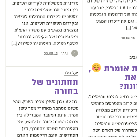
זיכרון הזה יש ריח של דם
מדיניות ממשלתית לקידום העיצוב.
בבים אחד בשני, יחד עם
בין היתר אנו ממליצים לרכז
וח של הדמעות הנבלעות
משאבים בקידום המודעות לעיצוב
 וגם את זיכרון המגע
ובקידום תעשיית העיצוב. אנו
 […]
נמצאים במגעים עם משרד התמ"ת
ויש סימנים של הקשבה ונכונות
18.06.14
לשתף פעולה. הצעותינו לשינוי: […]
כללי
4
03.05.12
ביב
 אומרת
,
יעל פלג
את
תחתונים של
נת?
בחורה
יה רוצה להיות חופשיה".
זה לא נכון שאין אביב בארץ. הוא
ת לרוב מתפרשת כחופש
פשוט מסתתר מאחורי מסך עשן
כוזית ולרוב מתלווה
סמיך. עונת המעבר המבדילה בין
מנט חיובי שבבסיסו
אדמה רטובה לחול ים לוהט, זמן
אינפורמציה חופשיה
התעוררות הטבע מהחורף, זמן
 לשחרור של האדם ושל
התחדשות, עונת היקסמות האדם