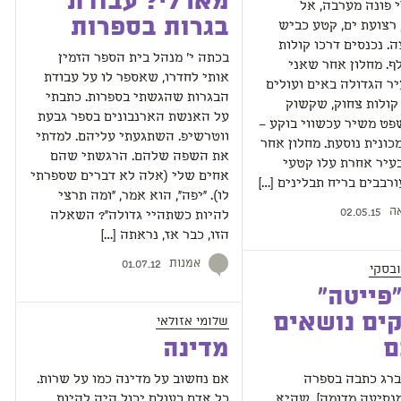
מארלי? עבודת
 פונה מערבה, אל
בגרות בספרות
רצועת ים, קטע כביש
. נכנסים דרכו קולות
בכתה י' מנהל בית הספר הזמין
ף. מחלון אחר שאני
אותי לחדרו, שאספר לו על עבודת
ר הגדולה באים ועולים
הבגרות שהגשתי בספרות. כתבתי
קולות צחוק, שקשוק
על האנשת הארנבונים בספר גבעת
פט משיר עכשווי בוקע –
ווטרשיפ. השתגעתי עליהם. למדתי
ונית נוסעת. מחלון אחר
את השפה שלהם. הרגשתי שהם
עיר אחרת עלו קטעי
אחים שלי (אלה לא דברים שספרתי
רבבים בריח תבלינים […]
לו). "יפה", הוא אמר, "ומה תרצי
ה
02.05.15
להיות כשתהיי גדולה"? השאלה
הזו, כבר אז, נראתה […]
אמנות
01.07.12
ובסקי
פייטה"
ים נושאים
שלומי אזולאי
ם
מדינה
ברג כתבה בספרה
אם נחשוב על מדינה כמו על שרות.
נסיעה מדומה], שהיא
כל אדם בעולם יכול היה להיות