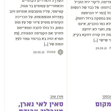
השִׁדְרָה והצדדים הקדמיים
אדימה. ליקוי ירח הוביל
והאחוריים עטופים בד סגול,
כרונות- צל כבד של רגשות
קטיפתי, עליו מוטבעות אותיות זהב
ל (כמו יד הנרתעת
נֶאֱדְּרוֹת ומנצצנצות. על הכריכה
מגע במעקה ברזל רותח).
הקדמית מופיע ציור של עץ תות
א כמו כוכבים, אינם
כתום, כל כולו להבה המאיימת
צח, ואני לא יודעת
לחרוך את הקטיפה הסגולה. [עץ
ה זה קורה דווקא בקיץ.
הפרא הזה בא בניגוד גמור לעץ
 שישי […]
התות של […]
ת
28.09.15
אמנות
2
28.05.15
ובסקי
מורן שוב
מקום
סאין לאי נארן,