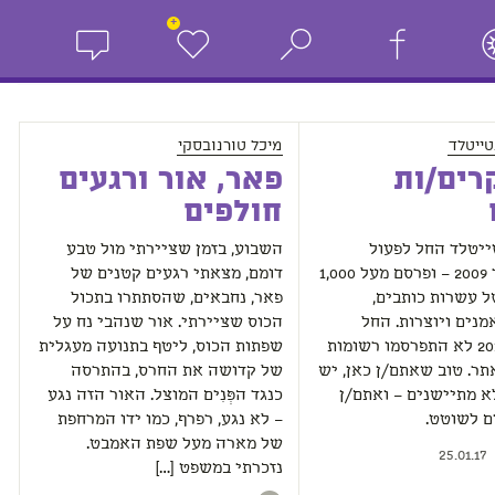
+
ייטלד
מיכל טורנובסקי
רים/ות
פאר, אור ורגעים
חולפים
ייטלד החל לפעול
השבוע, בזמן שציירתי מול טבע
באוקטובר 2009 – ופרסם מעל 1,000
דומם, מצאתי רגעים קטנים של
 עשרות כותבים,
פאר, נחבאים, שהסתתרו בתכול
מנים ויוצרות. החל
הכוס שציירתי. אור שנהבי נח על
מינואר 2017 לא התפרסמו רשומות
שפתות הכוס, ליטף בתנועה מעגלית
ר. טוב שאתם/ן כאן, יש
של קדושה את החרס, בהתרסה
 מתיישנים – ואתם/ן
כנגד הפְּנִים המוצל. האור הזה נגע
ם לשוטט.
– לא נגע, רפרף, כמו ידו המרחפת
של מארה מעל שפת האמבט.
25.01.17
נזכרתי במשפט […]