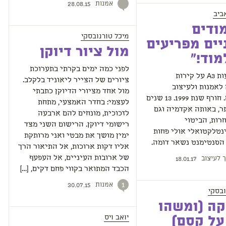
אמנות
28.08.15
ביב
ודים
מיכל טורנובסקי
יים מפריעים
מול ציור דיוקן
מוד!"
לפני כמה ימים בקרתי בתערוכת
זעקו מודעות A3 על קירות
ציורים של הצייר ליאוניד בלקלב.
לאמנות ולעיצוב
מול אחד מציורי הדיוקן כתבתי
בירושלים. חורף שנת 1999. 13 שנים
לעצמי: בחדר האמצעי, מתחת
ר, באותה אקדמיה וגם
לזכוכית, מונחים להם ארבעה
ות, הביטוי
רישומי דיוקן. הרישום השני מצד
נטלקטואלי אולי פחות
ימין מושך את מבטי ואני מרותקת
הסנטימנט נשאר דומה.
אליו דקות ארוכות, אל התיאור הרך
ך לעיצוב
של ארובות העיניים, אל העפעף
18.01.17
הכבד המתואר בקווי פחם דקים, […]
אמנות
1
30.07.15
ובסקי
ה (ומשהו
יואב ויס
על קסם)