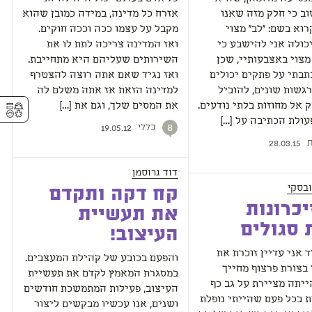
ב כי חלק מזה שאנו
אזרח כל מדינה, במידה כמובן שהוא
רוא בשם: "לב" מצוי
מקבל על עצמו ככה וככה חוקים.
כולה אני להישבע כי
ואז המדינה צריכה לתת לו את
 מצוי באצבעותיי, שכן
השירותים שעליהם היא מתחייבת.
בתי על פתקים יכולים
ואז נגיד שאם אתה רוצה להצטרף
רגשות שונים, להוביל
למדינה הזאת אז אתה משלם לה
⚥︎
 אל מחוזות בלתי נודעים.
את המסים שלך, וגם את […]
עולת הכתיבה על […]
כללי
8
19.05.12
ת
28.03.15
דוד גרוסמן
ובסקי
קח דקה ותקדם
יכרונות
את תעשיית
 סגולים
העיצוב!
 אני עדיין זוכרת את
והפעם בכובע של קהילת המעצבים.
 בצורת פרצוף מחייך
במסגרת המאמץ לקדם את תעשיית
יתה מציירת על גב כף
העיצוב, פעילות המתמשכת חודשים
נית בכל פעם שהייתי נופלת
ושנים, אנו עכשיו מבקשים ליצור