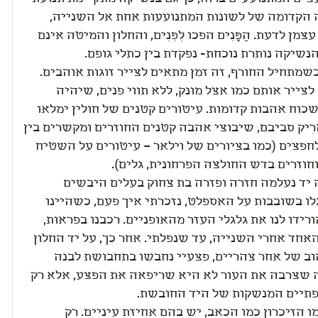
הקדומה של לשונות המתנועעות אחת אל השנייה,
מן לדעת. הַפָּנִים הפכו לְפְּנִים, והחלון והמיטה אינם
הנשיקה נותרת נוכחת- נפקדת בין כתלי גופם.
שמתחיל החורף, זה זמן מתאים לצייר זוגות אוהבים.
לצייר אותם כמו אצל מונק, ללא תווי פנים, שיהיה
כוח אהבות קדומות. עיטורים קטנים של חולין ימלאו
ִיק סביבם, שיבוצי אהבה קטנים החוזרים ומקשרים בין
חפצים (כמו בציורים של וילאר – עיטורים על השטיח
וזרים בדש החולצה הפרחונית, גלים).
יד נעלמה חזרה ופזרה בת צחוק בעלים היבשים
שהתגלגלו בשובבות על האספלט, נזכרתי איך פעם, כשהיינו
ורידו לנו את גלגלי העזר מהאופניים. רכבנו בפראות,
אחד אחרי השנייה, עד שנפלתי. אחר כך, על יד החלון
וב של אחר צהריים, פצעיי נחבשו בתחבושת לבנה
שצרבה את העור לא היא שריפאה את הפצע, אלא רק
תיים המנשקות של היד החובשת.
 הזיכרון כמו הכאב, יש בהם אחיזת עיניים. רק