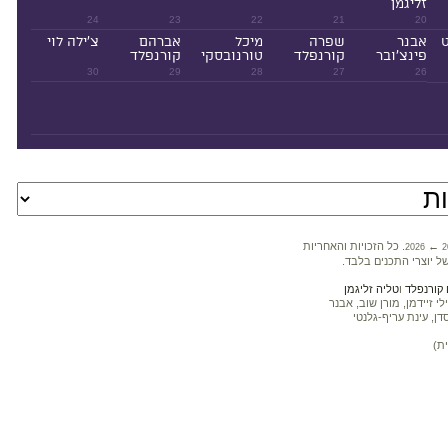
זליגמן
24
23
22
21
20
ט
אבנר
שפרה
מיכל
אברהם
צ'ילה לוי
פינצ'ובר
קורנפלד
טורנובסקי
קורנפלד
30
29
28
27
26
←
. כל הזכויות והאחריות
2026
2
ל יוצרי התכנים בלבד.
קורנפלד
ו
טליה זליגמן
 זיידמן, מורן שוב, אבנר
דן, עינת עריף-גלנטי
ת)