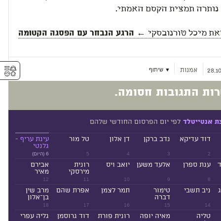
נותרה תמצית הקסם האמתי.
את
מיכל טורנובסקי
← הרגע הנבחר עם הפסגה הקטוּמה
⚥︎
אמנות
▼ שיתוף
28.10
ות התגובות חסומה.
לפי יום הפרסום החודשי שלהם
ת אנטייטלד
דוד עדיקא
נדב ברקן
דן אלון
טל מור
עינת עריף -
גלנטי
2
3
4
5
6 (היום)
ד
ענת ספרן
אלעד משען
יואב ויס
רונית
אבירם
מירסקי
מאיר
12
11
10
9
8
ניב תשבי
טימור
תמר לצמן
אפרת שהם
מרב שין
דברה
בן־אלון
18
17
16
15
14
טליה
מאיה יופה
רונית פורת
דוד גרוסמן
גליה עפרי