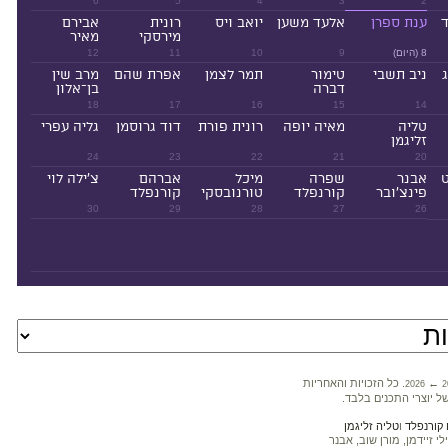
6
5
4
3
2
ד
ענת ספרן
אלעד משען
יואב ויס
רונית
אבירם
מירסקי
מאיר
8 (היום)
9
10
11
12
ניב תשבי
טימור
תמר לצמן
אפרת שהם
מרב שין
דברה
בן־אלון
18
17
16
15
14
טליה
מאיה יופה
רונית פורת
דוד גרוסמן
גליה עפרי
זליגמן
24
23
22
21
20
ט
אבנר
שפרה
מיכל
אברהם
צ'ילה לוי
פינצ'ובר
קורנפלד
טורנובסקי
קורנפלד
30
29
28
27
26
←
. כל הזכויות והאחריות
2026
2
ל יוצרי התכנים בלבד.
קורנפלד
ו
טליה זליגמן
 זיידמן, מורן שוב, אבנר