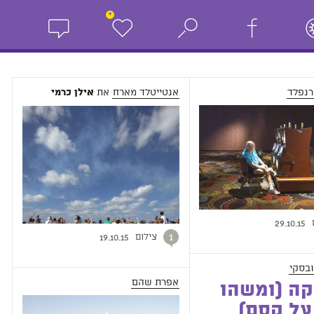
+
רנפלד
אנטייטלד מארח
את
אילן כרמי
29.10.15
צילום
1
19.10.15
ובסקי
אפרת שהם
ה (ומשהו
על קסם)