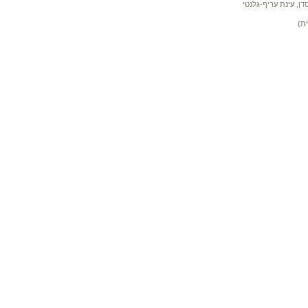
דן, עינת עריף-גלנטי
ת)