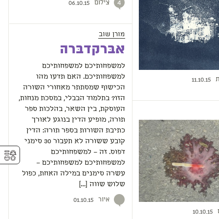
צילום
4
06.10.15
מורן שוב
אבּרקדבּרה
למשפחותיכם למשפחותיכם
למשפחותיכם. האם תדעו מהו
ת
11.10.15
הכישוף שמסתתר מאחורי השורה
הזו? בתלמוד הבבלי, במסכת מנחות,
העוסקת, בין השאר, בהלכות ספר
תורה, מופיע הדין בנוגע לאורך
כתיבת השורות בספר תורה: הדין
קובע ששורה לא תעבור 30 סימני
⚥︎
דפוס. זה – למשפחותיכם
למשפחותיכם למשפחותיכם –
עשרה סימנים במילה האחת, כפול
שלוש שווה […]
איור
01.10.15
10.10.15