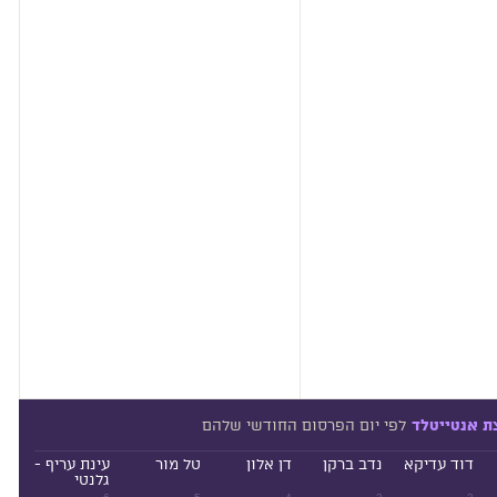
לפי יום הפרסום החודשי שלהם
ת אנטייטלד
דוד עדיקא
נדב ברקן
דן אלון
טל מור
עינת עריף -
גלנטי