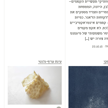
וותיקי תעשיית הקסמים—
ן, היונה, המטפחת
ויים ותמיד מספקים את
קוחות הז'אנר. כפיות
– קסמים אינטראקטיביים
כת. לא אקט מקסים
סר משמעותי של פיגמנט
ה צורה יש […]
ה
23.10.15
קי
עינת עריף-גלנטי