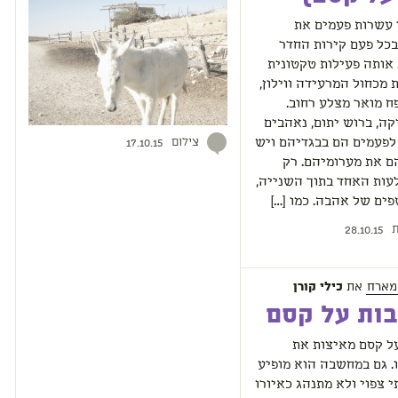
 עשרות פעמים את
כל פעם קירות החדר
אותה פעילות טקטונית
מכחול המרעידה ווילון,
 מואר מצלע רחוב.
ה, ברוש יתום, נאהבים
צילום
לפעמים הם בבגדיהם ויש
17.10.15
ם את מערומיהם. רק
עות האחד בתוך השנייה,
ים של אהבה. כמו […]
ת
28.10.15
מארח
את
כילי קורן
ות על קסם
ל קסם מאיצות את
. גם במחשבה הוא מופיע
י צפוי ולא מתנהג כאיורו