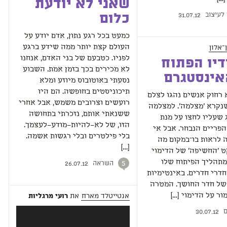
שאני לא יודעת
 לעיצוב
כלום
31.07.12
כמעט בכל רגע נתון, אדם יודע על
־אלון
העולם קצת יותר ממה שידע ברגע
לפניו. כטבעם של בני האדם, אנחנו
יו הפתוח
לא מכירים בכך בזמן אמת. השבוע
אינסטגרם
נסעתי באוטובוס מיוזע ומלא
תיכוניסטים בחופשה. הם היו
רחוק אנשים נהגו לצלם
רועשים וצרובים משמש, אבל אחרי
נקרא 'מצלמה'. למצלמה
ששנאתי אותם, נזכרתי בתחושה
שעליו לחצו על מנת
הזו, של לא–להיות–מודע–לעצמך.
פריים הנבחר. אבל אי
בלי פילטרים ובלי רגשות אשמה.
 לראות בו־במקום מה
[…]
ט 'החשיפה' של הדימוי
מתהליך הפיתוח שלו
השראה
5
26.07.12
דרי חדרים. באינטימיות
של חדר החושך. המטרה
אנטייטלד מארח
את
ר על הדימוי […]
רועי מרגליות‎
ם
30.07.12