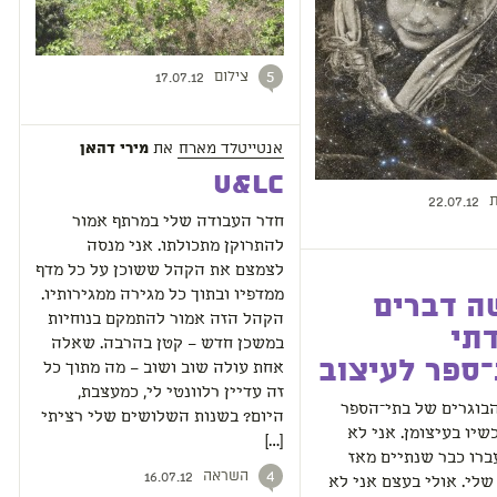
צילום
5
17.07.12
אנטייטלד מארח
את
מירי דהאן
U&lc
ת
22.07.12
חדר העבודה שלי במרתף אמור
להתרוקן מתכולתו. אני מנסה
לצמצם את הקהל ששוכן על כל מדף
ממדפיו ובתוך כל מגירה ממגירותיו.
ה דברים
הקהל הזה אמור להתמקם בנוחיות
תי
במשכן חדש – קטן בהרבה. שאלה
ספר לעיצוב
אחת עולה שוב ושוב – מה מתוך כל
זה עדיין רלוונטי לי, כמעצבת,
בוגרים של בתי־הספר
היום? בשנות השלושים שלי רציתי
שיו בעיצומן. אני לא
[…]
רו כבר שנתיים מאז
השראה
4
16.07.12
לי. אולי בעצם אני לא