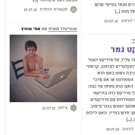
נובעת לעתים מחוסר […]
יא תנאי בסיסי שיש
תקשורת חזותית
6
15.07.12
על מנת […]
 לעיצוב
20.07.12
אנטייטלד מארח
את
אתי שוורץ
ר
ט גמר
 עליו, על פרויקט הגמר
אקדמיים לעיצוב. קראתי
רבה דעות באם הוא
הסטודנט או את צרכי
האם הוא נחוץ? עד כמה
 פרויקט כזה בהיקפו
התמודדות עם פרויקטים
ותם יפגוש בוגר עיצוב
צילום
15.07.12
ב חדש בחייו. האם לילות
 […]
 לעיצוב
18.07.12