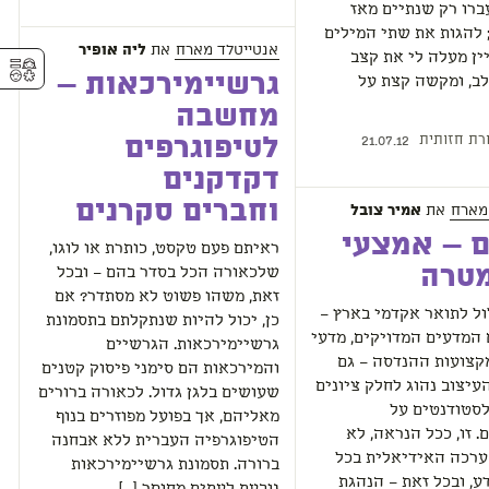
רו רק שנתיים מאז
 להגות את שתי המילים
אנטייטלד מארח
את
ליה אופיר
ן מעלה לי את קצב
⚥︎
גרשיימירכאות –
לב, ומקשה קצת על
מחשבה
רת חזותית
לטיפוגרפים
21.07.12
דקדקנים
וחברים סקרנים
מארח
את
אמיר צובל
ם – אמצעי
ראיתם פעם טקסט, כותרת או לוגו,
מטרה
שלכאורה הכל בסדר בהם – ובכל
זאת, משהו פשוט לא מסתדר? אם
ל לתואר אקדמי בארץ –
כן, יכול להיות שנתקלתם בתסמונת
המדעים המדויקים, מדעי
גרשיימירכאות. הגרשיים
קצועות ההנדסה – גם
והמירכאות הם סימני פיסוק קטנים
עיצוב נהוג לחלק ציונים
שעושים בלגן גדול. לכאורה ברורים
לסטודנטים על
מאליהם, אך בפועל מפוזרים בנוף
. זו, ככל הנראה, לא
הטיפוגרפיה העברית ללא אבחנה
רכה האידיאלית בכל
ברורה. תסמונת גרשיימירכאות
ע, ובכל זאת – הנהגת