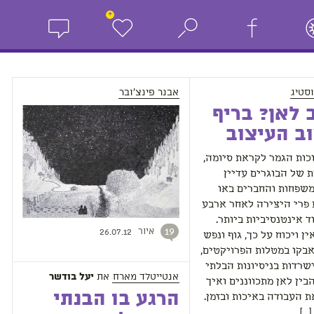
+
וסטיג
אבנר פינצ'ובר
 לאן? בריף
ב העיצוב
כות הגמר לקראת סיומה,
 של הבוגרים עדיין
משפחות והחברים באו
 פרי היצירה לאחר ארבע
ד אינטנסיביות ביותר.
איור
19
26.07.12
ן ויכוח על כך, גוף ונפש
בקו במטלות הפרויקטים,
רדות בניסיונות הבלתי
אנטייטלד מארח
את
יעל בודשר
בין לאן מתכווננים ואיך
הרגע בו הבנתי
 העבודה באיכות ובזמן.
…]