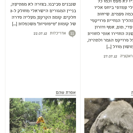
ו לא מעט וכמו כל
שנבנים סביבנו. בצורה לא מפתיעה,
י עמדתי ביחס אליו
בניין המגורים הישראלי מחולק ל-3
מה פעמים. שיחות
חלקים: קומת הקרקע; מעליה סדרה
הליך הנחיית פרויקטי
של קומות "טיפוסיות" משכפלות […]
די, תום, אסף ודורון
אדריכלות
11
ה החזירו אותי לחווית
22.07.12
 פרויקט הגמר ולתהיה,
ושון מודל […]
ראקציה
27.07.12
אפרת שהם