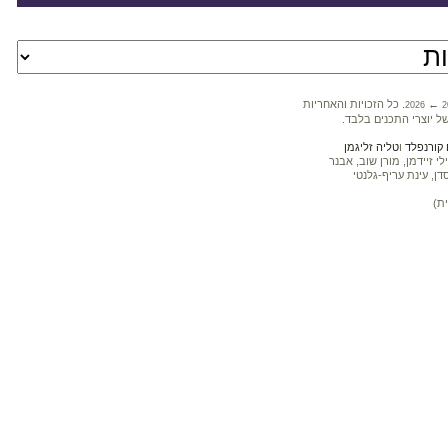
←
. כל הזכויות והאחריות
2026
2
ל יוצרי התכנים בלבד.
קורנפלד
ו
טליה זליגמן
 זיידמן, מורן שוב, אבנר
דן, עינת עריף-גלנטי
ת)