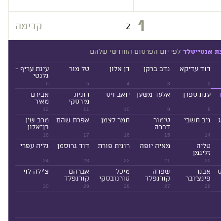
1
2
קדימה
לפי יום הפרסום החודשי שלהם
ת אנטייטלד
דוד עדיקא
נדב ברקן
דן אלון
טל מור
עינת עריף -
גלנטי
6
5
4
3
2
ד
ענת ספרן
אלעד משען
יואב ויס
רונית
אבירם
מירסקי
מאיר
12
11
10
9
8
ניב תשבי
טימור
תמר לצמן
אפרת שהם
מרב שין
דברה
בן־אלון
18
17
16
15
14
טליה
מאיה יופה
רונית פורת
דוד גרוסמן
גליה עפרי
זליגמן
24
23
22
21
20
ט
אבנר
שפרה
מיכל
אברהם
צ'ילה לוי
פינצ'ובר
קורנפלד
טורנובסקי
קורנפלד
30
29
28
27
26