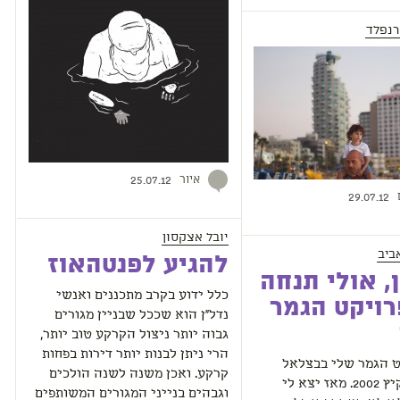
רנפלד
איור
25.07.12
29.07.12
יובל אצקסון
ביב
להגיע לפנטהאוז
, אולי תנחה
כלל ידוע בקרב מתכננים ואנשי
ויקט הגמר
נדל"ן הוא שככל שבניין מגורים
גבוה יותר ניצול הקרקע טוב יותר,
הרי ניתן לבנות יותר דירות בפחות
ט הגמר שלי בבצלאל
קרקע. ואכן משנה לשנה הולכים
הגשתי בקיץ 2002. מאז יצא לי
וגבהים בנייני המגורים המשותפים