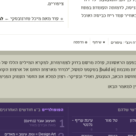
כל כך חם. התגעגעתי לדירה
ציפורים.
יסה, לדמותה העומדת בפתח
". באוויר עמד ריח כביסה ואוכל
☼ עוד מאת
מיכל טורנובסקי
← לב
 וינצ'י
ציפורים
▼ שיתוף
⊕
הדפסה
/
בפעם הראשונה, עולה מרשם בדוק לצמרמורת, למקרא המילים הללו של מ
סתירות מובנות [build in] בטקסט למשל, "לנדוד מארצות החום אל א
חושת הכאב, הגעגוע, ואולי ובעיקר- רצון למלא את החסר העמוק הפנימ
ן למאמר הבא!
דשי שלהם
ב־6 חודשים האחרונים
הפופולריים
1
לון
טל מור
עינת עריף -
העיצוב עובד (בחינם)
גלנטי
מאת אבירם מאיר
6
5
Design Art = ונוס, עיצוב = מאדים