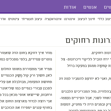
ים
אנשים
אודות
צוב כללי
חינוך לעיצוב
אינטרנט
אינטראקציה
עיצוב תעשייתי
ציטוטים
אדרי
רונות רחוקים
נות רחוקים.
מוזר איך דווקא בחום הזה שאמור 
 ירח הוביל לליקוי זיכרונות- צל
נותרים עמידים, בלתי מתכלים כמו 
 קְפוּצָה ממגע במעקה ברזל
תמיד אני מתעוררת מאותו החלום ש
לאן. חשוך ורק קול מַשָּׁק הכנפיי
ח, ואני לא יודעת להסביר למה זה
תחושת התעופה, מבולבלת אם עליי 
לתכנן עבורי כנפיים כמו שליאונרד
הלוויה. מול התכריכים הלבנים
ורחבות, שיישאו אותי מכאן בכל פ
אחד לשני, אבל העיניים נעצמו-
אני רוצה לנדוד מארצות החום אל 
ק ובפנים היה לי מחניק. דמעות
בחורף עננים יסתירו את הכוכבים