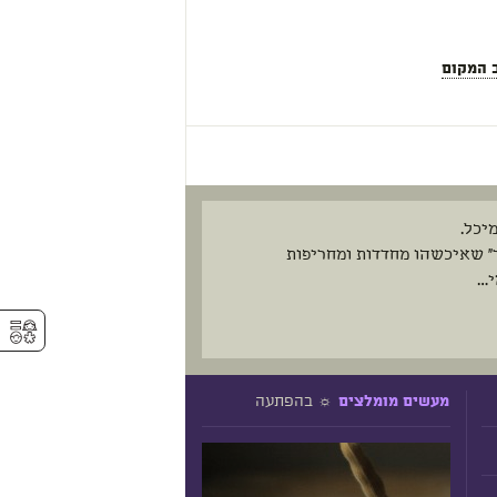
 המקום
יכל.
רצות הקור" שאיכשהו מחדדות ומחריפות
י…
⚥︎
☼ בהפתעה
מעשים מומלצים