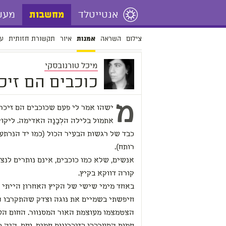
אנטייטלד
מעש
מחשבות
צילום
השראה
איור
תקשורת חזותית
עי
אמנות
מיכל טורנובסקי
כוכבים הם זיכ
מ
ישהו אמר לי פעם שכוכבים הם זיכרו
אתמול בלילה הלְבָנָה האדימה. ליקוי
כבד של רגשות הבעיר הכול (כמו יד הנרתעת
רותח).
אנשים, שלא כמו כוכבים, אינם נותרים לנצ
קורה דווקא בקיץ.
באחד מימי שישי של הקיץ האחרון הייתי ב
חיפשתי בשמיים את נוגה וצדק שהתקרבו ה
הצטמצמו מעוצמת האור המסנוור. החום העי