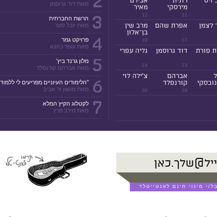
2
 ויס
רונית
אבירם
מאת דוד גרוסמן
מירסקי
מאיר
3
12
11
הרשת החברתית
 לצמן
אפרת שהם
מרב שין
מאת יובל סער
בן־אלון
4
פרויקט גמר
18
17
מאת עופר כהנא
ת פורת
דוד גרוסמן
גליה עפרי
5
מלון גרנד ביץ'
24
23
מאת אברהם קורנפלד
ל
אברהם
צ'ילה לוי
6
ובסקי
קורנפלד
"הלימודים העיוניים מפריעים לי ללמוד!
מאת מושון זר אביב
30
29
7
לקטלוג הקיץ המלא
מאת מירב פרץ