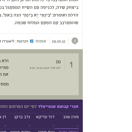
חמות התערבבו בזיכרונות חמים, וחם, היה 
ביצחק שדה, לכניסה עם השיח המתעגל בכנ
הדלת ואומרת: "בִּינְתִּי יַא בִּינְתִּי הנה באת
שהתערבב עם הטעם המלוח שבפה.
1
אמנות
זיכרונות
ליאונרדו דה
/
28.09.15
1
jo
ולא 
יום שני
19.10.2015, 8:53
את ת
ממתי
לפי יום הפרסום החו
חברי קבוצת אנטייטלד
מורן שוב
דוד עדיקא
נדב ברקן
דן א
4
3
2
1