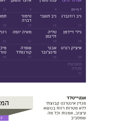
אמיתי גלעד
ענת ספרן
אלעד משען
יואב
7 (היום)
8
9
10
ניב רוזנברג
ניב תשבי
טימור
תמר
דברה
16
15
14
13
גילי זיידמן
טליה
מאיה יופה
רוני
זליגמן
22
21
20
19
איציק רנרט
אבנר
שפרה
מיכ
פינצ'ובר
קורנפלד
טורנ
28
27
26
25
משבצת
פנויה
31
אנטייטלד
מגזין אינטרנט קבוצתי
ללא מטרות רווח בנושא
עיצוב, אמנות וכל מה
שמסביב