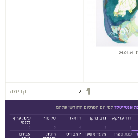
ת
24.04.14
1
2
קדימה
לפי יום הפרסום החודשי שלהם
ת אנטייטלד
דוד עדיקא
נדב ברקן
דן אלון
טל מור
עינת עריף -
גלנטי
6
5
4
3
2
ד
ענת ספרן
אלעד משען
יואב ויס
רונית
אבירם