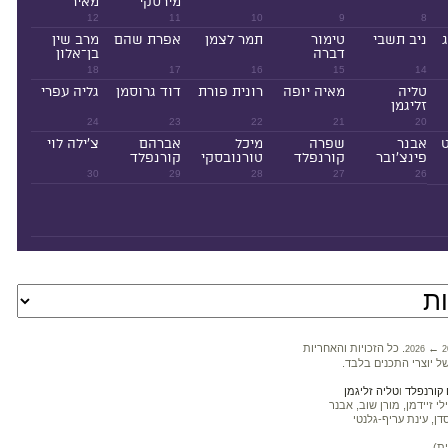
מירסקי
מאיר
12
11
10
9
8
ניב תשבי
טימור
תמר לצמן
אפרת שהם
מרב שין
דברה
בן־אלון
18
17
16
15
14
טליה
מאיה יופה
רונית פורת
דוד גרוסמן
גליה עפרי
זליגמן
24
23
22
21
20
ט
אבנר
שפרה
מיכל
אברהם
צ'ילה לוי
פינצ'ובר
קורנפלד
טורנובסקי
קורנפלד
30
29
28
27
26
←
. כל הזכויות והאחריות
2026
2
ל יוצרי התכנים בלבד.
קורנפלד
ו
טליה זליגמן
 זיידמן, מורן שוב, אבנר
דן, עינת עריף-גלנטי
ת)