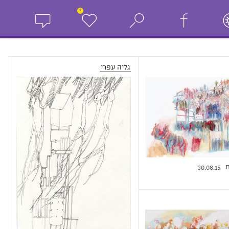
+
גליה עפרי
ת
30.08.15