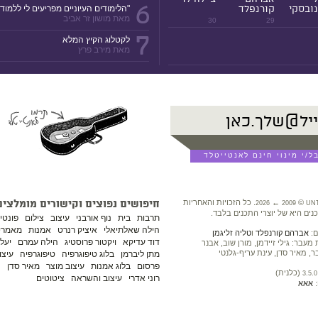
6
ובסקי
קורנפלד
"הלימודים העיוניים מפריעים לי ללמוד!
מאת מושון זר אביב
30
29
7
לקטלוג הקיץ המלא
מאת מירב פרץ
©
←
. כל הזכויות והאחריות
חיפושים נפוצים וקישורים מומלצים
2026
2009
UN
נים היא של יוצרי התכנים בלבד.
תרבות
בית
נוף אורבני
עיצוב
צילום
פונטי
הילה שאלתיאלי
איציק רנרט
אמנות
מאמרים
ם:
אברהם קורנפלד
ו
טליה זליגמן
דוד עדיקא
ויקטור פרוסטיג
הילה עמרם
יעל 
עבר: גילי זיידמן, מורן שוב, אבנר
ר, מאיר סדן, עינת עריף-גלנטי
מתן ליברמן
בלוג טיפוגרפיה
טיפוגרפיה
עיצו
פרסום
בלוג אמנות
עיצוב מוצר
מאיר סדן
נ
(כלנית)
3.5.0
רוני אדרי
עיצוב והשראה
ציטוטים
:
אאא