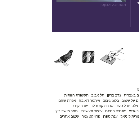
"
מאת יובל אצקסון
ם בעברית
נדב ברקן
תל אביב
תקשורת חזותית
 על עיצוב
בלוג עיצוב
איתמר דאובה
אפרת שהם
פלג
יובל סער
שפרה קורנפלד
יערה קידר
ב גרפי
פונטים בחינם
עיצוב תעשייתי
תמר מושקוביץ
ורית קוניאק
ענת ספרן
פרוייקט גמר
עיצוב אתרים