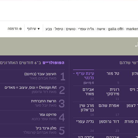
marker
galia offri
אישה
גליה עופרי
טושים
טיפול
צבע
▼ שיתוף
⊕
הדפסה
/
/
/
/
/
/
דשי שלהם
ב־6 חודשים האחרונים
הפופולריים
1
לון
טל מור
עינת עריף -
העיצוב עובד (בחינם)
גלנטי
מאת אבירם מאיר
5
6 (היום)
2
Design Art = ונוס, עיצוב = מאדים
 ויס
רונית
אבירם
מאת דוד גרוסמן
מירסקי
מאיר
3
12
11
הרשת החברתית
 לצמן
אפרת שהם
מרב שין
מאת יובל סער
בן־אלון
4
פרויקט גמר
18
17
מאת עופר כהנא
ת פורת
דוד גרוסמן
גליה עפרי
5
מלון גרנד ביץ'
24
23
מאת אברהם קורנפלד
ל
אברהם
צ'ילה לוי