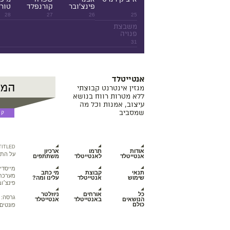
פינצ'ובר
קורנפלד
טורנ
28
27
26
25
משבצת
פנויה
31
אנטייטלד
מגזין אינטרנט קבוצתי
ללא מטרות רווח בנושא
עיצוב, אמנות וכל מה
שמסביב
TITLED
אודות
תרמו
ארכיון
על התכ
אנטייטלד
לאנטייטלד
משתתפים
מייסדי
תנאי
קבוצת
מי כתב
מערכת מ
שימוש
אנטייטלד
עלינו ומה?
פינצ׳וב
כל
אורחים
ניוזלטר
גרסה:
הנושאים
באנטייטלד
אנטייטלד
כולם
פונטים