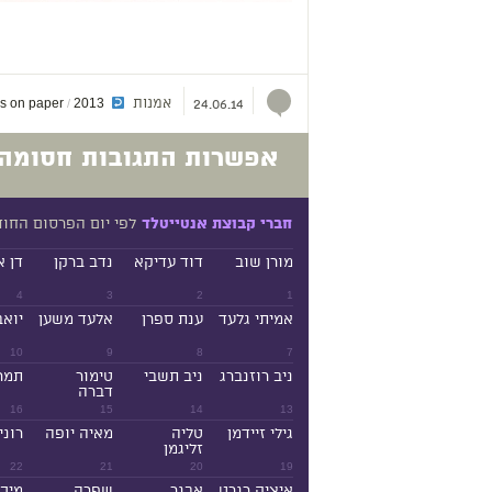
אמנות
s on paper
2013
/
24.06.14
אפשרות התגובות חסומה.
לפי יום הפרסום החו
חברי קבוצת אנטייטלד
מורן שוב
דוד עדיקא
נדב ברקן
דן א
4
3
2
1
אמיתי גלעד
ענת ספרן
אלעד משען
יואב
10
9
8
7
ניב רוזנברג
ניב תשבי
טימור
תמר
דברה
16
15
14
13
גילי זיידמן
טליה
מאיה יופה
רוני
זליגמן
22
21
20
19
איציק רנרט
אבנר
שפרה
מיכ