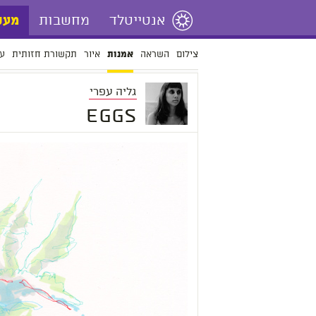
אנטייטלד
מחשבות
מעש
צילום
השראה
איור
תקשורת חזותית
עי
אמנות
גליה עפרי
Eggs