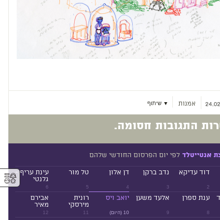
אמנות
▼ שיתוף
24.02
ות התגובות חסומה.
לפי יום הפרסום החודשי שלהם
ת אנטייטלד
דוד עדיקא
נדב ברקן
דן אלון
טל מור
עינת עריף -
⚥︎
גלנטי
6
5
4
3
2
ד
ענת ספרן
אלעד משען
יואב ויס
רונית
אבירם
מירסקי
מאיר
8
9
10 (היום)
11
12