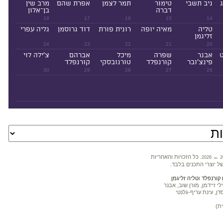
ניב תשבי
טימור
תמר לצמן
אפרת שהם
מרב שין
דברה
בן־אלון
18
17
16
15
14
טליה
מאיה יופה
רונית פורת
דוד גרוסמן
גליה עפרי
זליגמן
24
23
22
21
20
ט
אבנר
שפרה
מיכל
אברהם
צ'ילה לוי
פינצ'ובר
קורנפלד
טורנובסקי
קורנפלד
30
29
28
27
26
←
. כל הזכויות והאחריות
2026
2
ל יוצרי התכנים בלבד.
קורנפלד
ו
טליה זליגמן
 זיידמן, מורן שוב, אבנר
דן, עינת עריף-גלנטי
ת)