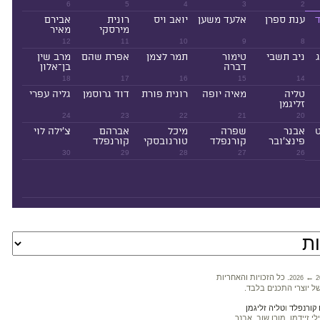
6
5
4
3
2
ד
ענת ספרן
אלעד משען
יואב ויס
רונית
אבירם
מירסקי
מאיר
12
11
10
9
8
ניב תשבי
טימור
תמר לצמן
אפרת שהם
מרב שין
דברה
בן־אלון
18
17
16
15
14
טליה
מאיה יופה
רונית פורת
דוד גרוסמן
גליה עפרי
זליגמן
24
23
22
21
20
ט
אבנר
שפרה
מיכל
אברהם
צ'ילה לוי
פינצ'ובר
קורנפלד
טורנובסקי
קורנפלד
30
29
28
27
26
←
. כל הזכויות והאחריות
2026
2
ל יוצרי התכנים בלבד.
קורנפלד
ו
טליה זליגמן
 זיידמן, מורן שוב, אבנר