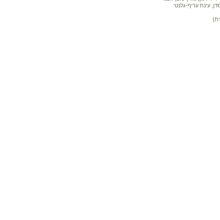
דן, עינת עריף-גלנטי
ת)