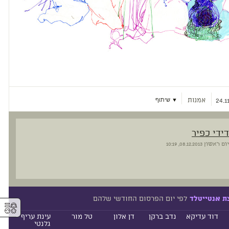
אמנות
▼ שיתוף
24.1
דידי כפיר
יום ראשון
08.12.2013, 10:19
לפי יום הפרסום החודשי שלהם
ת אנטייטלד
⚥︎
דוד עדיקא
נדב ברקן
דן אלון
טל מור
עינת עריף -
גלנטי