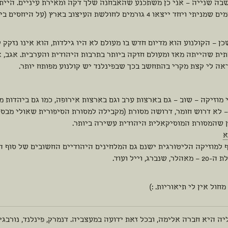
בה שנייה – אני כן משתכנע שהאבחנה שלך דקה ומאירת עיניים. הייתי 
 ויחד ייצאו 4 גורמים לחולשת העיצוב בארץ (על היחסים ביניהם אפשר לחשוב).
ן – הקולנוע הוא מדיום חדש בו מעולם לא היו גילדות, הוא אינו נזקק 
ית שהייתה מאז ומעולם חזקה ביותר בתרבות היהודית והערבית. אגב, א
אה לי קצת מקרי בהתחשב בכך שבפינלנד יש קולנוע מפותח יותר.
 מוזיקה – שוב – גם בארצות ערב וגם בארצות אירופה, כמו גם ביהדות מ
– לא דרוש חומר, דרושה מסורת (מקבילה למסורת הסיפורית שאולי מבסס
ן שהמסורת המוסיקאלית היהודית עשירה ביותר.
א
 למוזיקה הליטורגית ישנם גם המלחינים היהודיים החשובים של סוף המ
לר, שנברג, וייל ועוד.
מחול אין לי תיאוריות. :)
ה היא חברה אלימה, ובכל זאת ידועה במעצביה. דנמרק, פינלנד, נורבגיה,