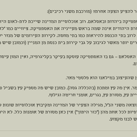
 להציע הצעה אחרת? (מורכבת משני רכיבים):
סתטיקה ביהדות ובאסלאם. רוב אוכלוסיית המדינה שייכת לדת-לאום היהו
רת היהודית אינה שמה בראש מעייניה את האסתטיקה. ציוויים כמו "לא
לרוב בתי הכנסת להיראות כמו בתי מחסה. לקירות העירומים של מנזר י
ים יותר מאשר לגיבוב על גבי קירות בית כנסת מן המניין (וכמובן שיש מ
 האסלאם – גם בו האסתטיקה עוסקת בעיקר בקליגרפיה, ואין המון עיסו
.
ן שהעיצוב במילאנו הוא פלסטי מאד.
ומר. אין פה עץ ומתכת (בהכללה גסה). כמובן שיש פה מספיק עץ בשביל ס
ת עץ, מסורת עץ, נגרים, אוּמני חריטה וגילוף.
תוצאה משני הנ"ל, מגילה הצעיר של המדינה ומקיבוץ אוכלוסיות שונות ל
יות לכל אחת מהן ("כור היתוך") אין כאן מסורת של אוּמנות כלל. לא היו
 לבנו מקצוע.