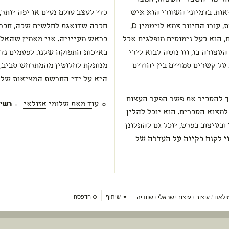
ות. בדמיוני השוודי הוא איש
כדי לעצב עולם נעים או יפה יותר,
בעל נוכחות מסיבית, נטייה חזקה להתאבדות, עורו החיוור צמא לויטמין D,
חברה שדואגת לחלשים שבה, חברה
 הוא בעל נימוסים מופלגים אבל
בראש מעייניה. אני מאמין שהאלי
צורה בו, וזו נוטה לבוא לידי
באיכות התפוקה שלנו. לפעמים נד
על קשרים סמויים בין יהודים
מנותקת לחלוטין מהמתרחש סביב, 
היא על ידי החרשת המציאות שלנו
ך להסביר את פשר הפער העצום
☼ עוד מאת
שלומי אזולאי
← רשימה
מצוא הסברים. הוא יוכל להלין
בעיצוב בפרט, יוכל גם להתלונן
י לקנח בקינה על העדרה של
ילאנו
עיצוב
עיצוב ישראלי
שוודיה
▼ שיתוף
⊕
הדפסה
/
/
/