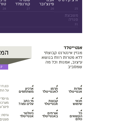
פינצ'ובר
קורנפלד
טורנ
28
27
26
25
משבצת
פנויה
31
אנטייטלד
מגזין אינטרנט קבוצתי
ללא מטרות רווח בנושא
עיצוב, אמנות וכל מה
שמסביב
TITLED
אודות
תרמו
ארכיון
על התכ
אנטייטלד
לאנטייטלד
משתתפים
מייסדי
תנאי
קבוצת
מי כתב
מערכת מ
שימוש
אנטייטלד
עלינו ומה?
פינצ׳וב
כל
אורחים
ניוזלטר
גרסה:
הנושאים
באנטייטלד
אנטייטלד
כולם
פונטים