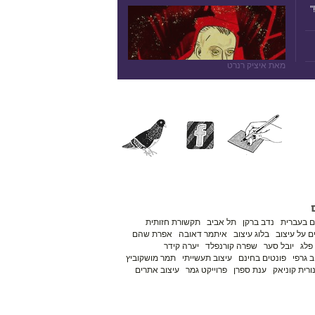
"
מאת איציק רנרט
ם בעברית
נדב ברקן
תל אביב
תקשורת חזותית
 על עיצוב
בלוג עיצוב
איתמר דאובה
אפרת שהם
פלג
יובל סער
שפרה קורנפלד
יערה קידר
ב גרפי
פונטים בחינם
עיצוב תעשייתי
תמר מושקוביץ
ורית קוניאק
ענת ספרן
פרוייקט גמר
עיצוב אתרים