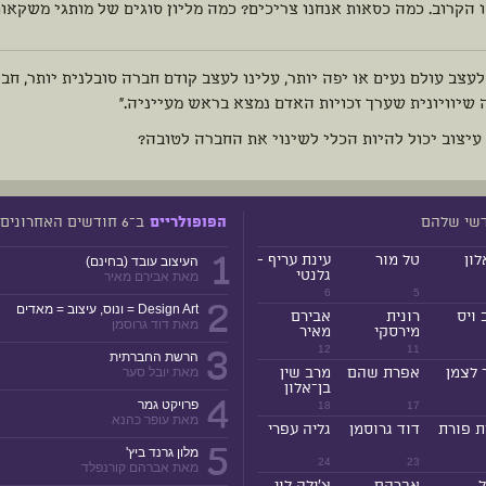
 הקרוב. כמה כסאות אנחנו צריכים? כמה מליון סוגים של מותגי משקאו
לעצב עולם נעים או יפה יותר, עלינו לעצב קודם חברה סובלנית יותר, 
שיוויונית שערך זכויות האדם נמצא בראש מעייניה."
עיצוב יכול להיות הכלי לשינוי את החברה לטובה?
דשי שלהם
ב־6 חודשים האחרונים
הפופולריים
1
לון
טל מור
עינת עריף -
העיצוב עובד (בחינם)
גלנטי
מאת אבירם מאיר
6
5
2
Design Art = ונוס, עיצוב = מאדים
 ויס
רונית
אבירם
מאת דוד גרוסמן
מירסקי
מאיר
3
12
11
הרשת החברתית
 לצמן
אפרת שהם
מרב שין
מאת יובל סער
בן־אלון
4
פרויקט גמר
18
17
מאת עופר כהנא
ת פורת
דוד גרוסמן
גליה עפרי
5
מלון גרנד ביץ'
24
23
מאת אברהם קורנפלד
ל
אברהם
צ'ילה לוי