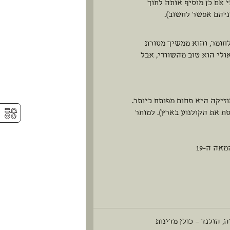
אם כן מוסיף אותה לתוך
לחומר, והוא ממשיך מסורת
ולי הוא טוב מהשוודי, אבל
וזיקה היא תחום מפותח ביותר.
⚥︎
ת את הקולנוע בארץ). למותר
אה ה-19
 הולנד – כולן מדינות