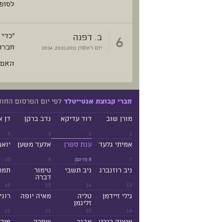
לסופו
6
ב. דפנה
"כדי 
חברה 
יום ראשון
23.01.2011, 23:34
האם 
לפי יום הפרסום החו
חברי קבוצת אנטייטלד
מורן שוב
דוד עדיקא
נדב ברקן
דן א
4
3
2
1
אמיתי גלעד
ענת ספרן
אלעד משען
יואב
7
8 (היום)
9
10
ניב רוזנברג
ניב תשבי
טימור
תמר
דברה
16
15
14
13
גילי זיידמן
טליה
מאיה יופה
רוני
זליגמן
22
21
20
19
איציק רנרט
אבנר
שפרה
מיכ