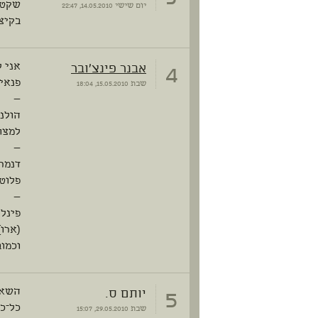
שקטות
יום שישי
14.05.2010, 22:47
בקיצו
4
אבנר פינצ'ובר
אני ל
פנאי 
שבת
15.05.2010, 18:04
—
הולנ
למצו
—
דנמר
פלוט 
—
פינלנ
(ארו)
וכמוב
5
יותם ס.
השאל
כל־כ
שבת
29.05.2010, 15:07