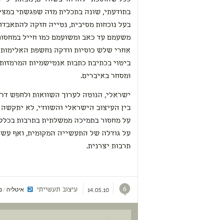
בתודעתי, שונה בתכלית מזה שפגשתי במציא
משעמם עד כאב ומשועמם כמו חייל במחסום,
אחרי שלש כוסיות וודקה נחשפת האלימות הע
ביטוי בכתיבת כתבות אנטישמיות המרמזות 
ומסחר באיברים.
ישראלי, הנוטה לערוך השוואות ולחפש דר
בין העיצוב הישראלי והשוודי, לא יתקשה ל
על מחסור בתמיכה ממשלתית בתרבות בכלל ו
על גודלה של התעשייה המקומית, ואף עשו
תרבות יצרנית.
6
עיצוב תעשייתי
איטליה
מ
/
14.05.10