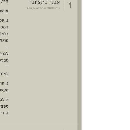
1
אבנר פינצ'ובר
היי,
יום שישי
14.05.2010, 12:39
אפשר
1. א
המסו
גרמו 
מוגדר
—
לגבי
פסלים
—
כמוב
2. ח
תעשיי
3. כ
ספציפ
הוריש