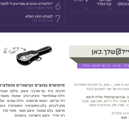
6
ובסקי
קורנפלד
"הלימודים העיוניים מפריעים לי ללמוד!
מאת מושון זר אביב
30
29
7
לקטלוג הקיץ המלא
מאת מירב פרץ
©
←
. כל הזכויות והאחריות
חיפושים נפוצים וקישורים מומלצים
2026
2009
UN
נים היא של יוצרי התכנים בלבד.
תרבות
בית
נוף אורבני
עיצוב
צילום
פונטי
הילה שאלתיאלי
איציק רנרט
אמנות
מאמרים
ם:
אברהם קורנפלד
ו
טליה זליגמן
דוד עדיקא
ויקטור פרוסטיג
הילה עמרם
יעל 
עבר: גילי זיידמן, מורן שוב, אבנר
ר, מאיר סדן, עינת עריף-גלנטי
מתן ליברמן
בלוג טיפוגרפיה
טיפוגרפיה
עיצו
פרסום
בלוג אמנות
עיצוב מוצר
מאיר סדן
נ
(כלנית)
3.5.0
רוני אדרי
עיצוב והשראה
ציטוטים
:
אאא