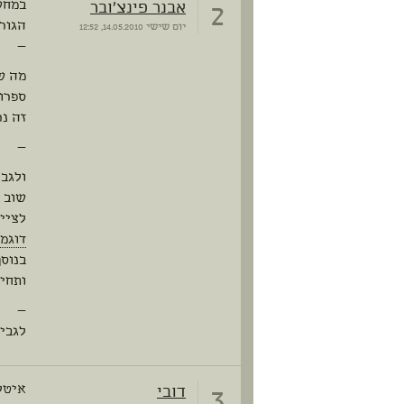
2
אבנר פינצ'ובר
במחש
הגורמים שמניתי
יום שישי
14.05.2010, 12:52
—
מה שכ
ספרות
זה נר
—
ולגבי
שוב 
לציי
דוגמ
בנוסף
ותחילת ה-20 – מאה
—
לגבי 
3
דובי
איטלי