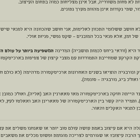
 לא פחות משוודיה, אבל אינן מצליחות כמוה בתחום העיצוב.
ר, שתי נקודות אינן מהוות מערך נתונים.
א חושב ששלומי התכוון לאלימות, אני חושב שהכוונה היא לפנאי שיש ל
של זמן, אלא פנאי בכל המובנים – שקט נפשי, פניוּת אולי.
ד היא (וודאי ביחס לכמות תושביה) המדינה
המשפיעה ביותר על עולם הא
קת הקרקע שמחייבת התמודדות עם מצבי קיצון של צפיפות בארכיטקטו
ק ונורבגיה הוציאו בשנים האחרונות ארכיטקטורה מדהימה (לא כולם חי
ואח"כ ביג, נורבגיה – סונטה).
ד הייתה חזקה בארכיטקטורה מאז סאארנין האב (אליה), ואח"כ כמובן 
. ותמיד היה קשר בין הארכיטקטורה של סאארינן האב ואאלטו לעץ, לאב
ן לתנאי האקלים והאור.
ה היא אם עיצוב באמת עושה עולם טוב יותר או שאנחנו משלים את עצמ
ך הרבה עיצוב? או שגורמים לצריכה מוגזמת ופשוט מכלים את משאבים 