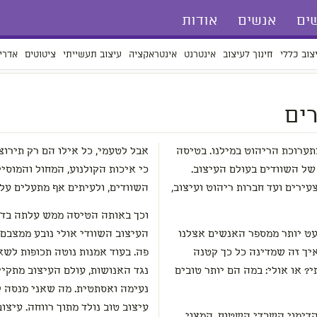
ים
אנשים
אודות
צוב כללי
חינוך לעיצוב
אינטרנט
אינטראקציה
עיצוב תעשייתי
ציטוטים
אדרי
ים
תערוכת הריהוט במילנו. בטיסה
אבל לטעמי, כל אילו הם רק תירו
של השוודים בעולם העיצוב.
כי איכות הקולנוע, המחול והמוסי
ירים ועד חברות ריהוט ועיצוב,
השוודים, ולעיתים אף מתעלים על
וכך באותה הטיסה ממש עלתה בדע
 כ־9 מיליון איש, מעט יותר ממספר האנשים אצלנו
העיצוב השוודי אולי נובע ממצבם
: איך זה שמדינה כל כך קטנה
פה. בעוד אמנות נוטה תכופות לש
? או אולי: במה הם יותר טובים
נגד האנושות, עולם העיצוב מתקיי
נעימה ואסתטית. מה שאני מנסה לו
עיצוב טוב נולד מתוך רווחה. עיצוב
הדימוי השבדי השטוח, המצוי