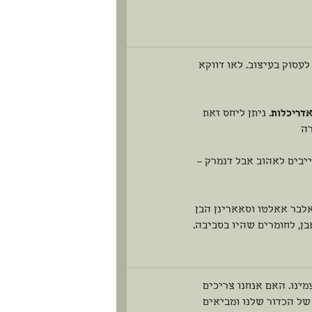
עסוק בעיצוב. לאו דווקא
דריכלות
. ניתן ליחס זאת
רה
יבים לאהוב אבל דנמרק –
אלבר אאלטו וסאארינן הבן
ן, לחומרים שהיו בסביבה.
ינו. האם אנחנו צריכים
של הכדור שלנו ומביאים