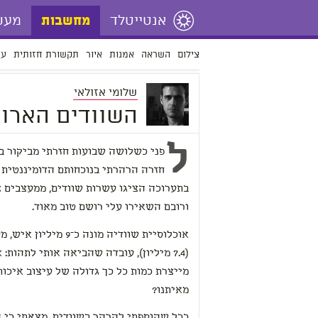
אנטייטלד
מעש
מחשבות
צילום
השראה
אמנות
איור
תקשורת חזותית
עי
שלומי אזולאי
השוודים הארור
ל
פני כשלושה שבועות חזרתי מביקור ב
חזרה הרהרתי בנוכחותם הדומיננטית 
בתערוכה הציגו עשרות שוודים, ממעצבים צע
ורובם השאירו עלי רושם טוב מאוד.
אוכלוסיית שוודיה מונה
(7.4 מיליון), עובדה שהביאה אותי לתהות
מייצרת כמות כל כך גדולה של עיצוב איכותי
מאיתנו?
ככל שהוספתי להרהר בשוודים, מצאתי כי 