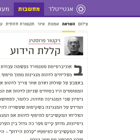
אנטייטלד
מעש
מחשבות
צילום
אמנות
איור
תקשורת חזותית
עי
השראה
ויקטור פרוסטיג
קללת הידוע
ב
אוניברסיטת סטנפורד נעשתה עבודת
מצליחים לזהות מנגינות מתוך תיפוף 
באצבע על שולחן ואדם אחר צריך לזהות את
ניסיון שני המנגינה תזוהה. כלומר, לתחוש
המידע על המנגינה בשקיפות שעשויה להיק
ניסיונות. מדוע קיים פער כה גדול בין הער
של המקשיבים לתיפוף? "קללת הידוע" – ה