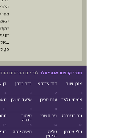
להצי
היציר
מפרק
האמנ
הקהל
יפגוש
…אלא 
כן, 
לפי יום הפרסום החו
חברי קבוצת אנטייטלד
מורן שוב
דוד עדיקא
נדב ברקן
דן א
4
3
2
1
אמיתי גלעד
ענת ספרן
אלעד משען
יואב
10
9
8
7
ניב רוזנברג
ניב תשבי
טימור
תמר
דברה
16
15
14
13
גילי זיידמן
טליה
מאיה יופה
רוני
זליגמן