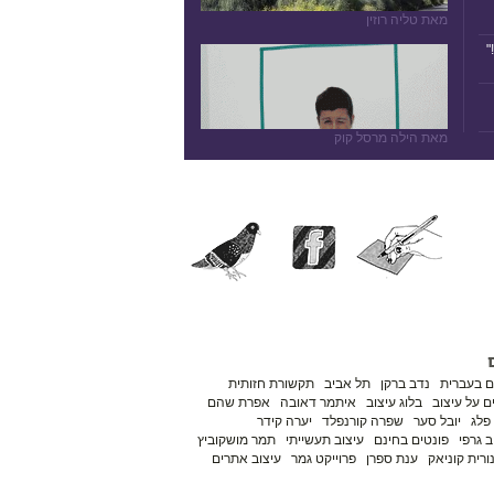
מאת טליה רוזין
"
מאת הילה מרסל קוק
ם בעברית
נדב ברקן
תל אביב
תקשורת חזותית
 על עיצוב
בלוג עיצוב
איתמר דאובה
אפרת שהם
פלג
יובל סער
שפרה קורנפלד
יערה קידר
ב גרפי
פונטים בחינם
עיצוב תעשייתי
תמר מושקוביץ
ורית קוניאק
ענת ספרן
פרוייקט גמר
עיצוב אתרים