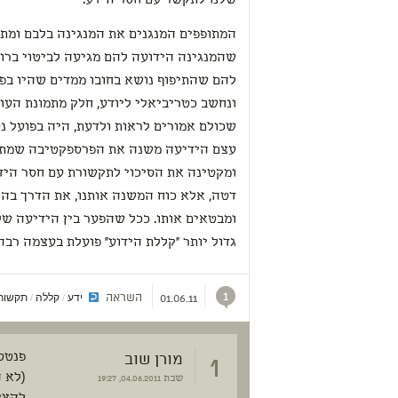
שלנו לתקשר עם חסר הידע.
המתופפים המנגנים את המנגינה בלבם ומתו
שהמנגינה הידועה להם מגיעה לביטוי ברור
להם שהתיפוף נושא בחובו ממדים שהיו בפ
ונחשב כטריביאלי ליודע, חלק מתמונת העו
שכולם אמורים לראות ולדעת, היה בפועל נסת
עצם הידיעה משנה את הפרספקטיבה שמתוכ
ומקטינה את הסיכוי לתקשורת עם חסר הידי
דטה, אלא כוח המשנה אותנו, את הדרך בה 
ומבטאים אותו. ככל שהפער בין הידיעה ש
גדול יותר "קללת הידוע" פועלת בעצמה רב
1
השראה
ידע
קללה
תקשור
/
/
01.06.11
1
מורן שוב
פנטסט
(לא 
שבת
04.06.2011, 19:27