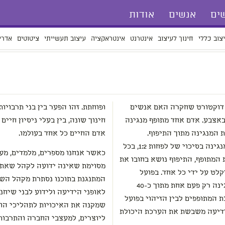
ים
אנשים
אודות
צוב כללי
חינוך לעיצוב
אינטרנט
אינטראקציה
עיצוב תעשייתי
ציטוטים
אדרי
 דוקטורט שחקרה האם אנשים
ופוחתת. זהו הפער בין בני תרבויות
באצבע. אדם אחד מתופף מנגינה
חינוך שונה, בין בעלי ניסיון חיים
 המנגינה מתוך התיפוף.
אדם החיים כל אחד בעולמו.
המתופפים היו בטוחים שניתן לזהות את המנגינה בסיכוי של לפחות 1:2, בכל
כאשר אנחנו מספרים, מלמדים, מעצ
ת המתופף, התיפוף נושא בחובו את
מסוימת שאינה ידועה לקהל שאתו 
לט על ידי כל אחד. בפועל
המתנגנת בתוכנו נסתרת מקהל השו
הצליחו המקשיבים לתיפוף לזהות את המנגינה רק פעם אחת מתוך כ-40
לאופני הידיעה ולידוע לבני שיחנ
כת המתופפים לבין הזיהוי בפועל
שמקנה את האיכויות לתהליכי הור
ידיעה משבשת את הערכת היכולת
ליוצרים, למעצבי החברה והתרבות