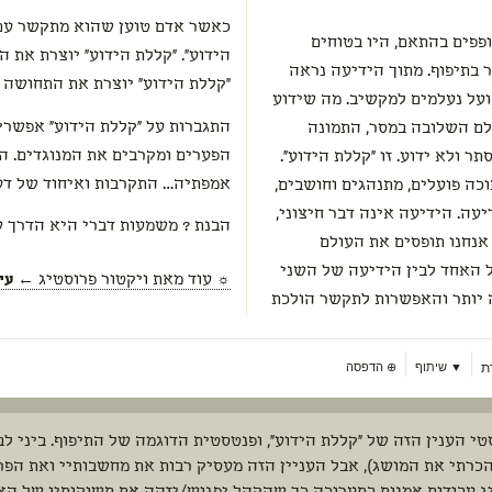
כאשר אדם טוען שהוא מתקשר עם 
פפים בהתאם, היו בטוחים
הידוע". "קללת הידוע" יוצרת את 
 בתיפוף. מתוך הידיעה נראה
"קללת הידוע" יוצרת את התחושה 
ועל נעלמים למקשיב. מה שידוע
התגברות על "קללת הידוע" אפשרי
לם השלובה במסר, התמונה
הפערים ומקרבים את המנוגדים. ה
ר ולא ידוע. זו "קללת הידוע".
אמפתיה… התקרבות ואיחוד של דעו
ה פועלים, מתנהגים וחושבים,
עה. הידיעה אינה דבר חיצוני,
הבנת ? משמעות דברי היא הדרך ש
אנחנו תופסים את העולם
ל האחד לבין הידיעה של השני
☼ עוד מאת
ויקטור פרוסטיג
← עיצ
ה יותר והאפשרות לתקשר הולכת
ת
▼ שיתוף
⊕
הדפסה
י הענין הזה של "קללת הידוע", ופנטסטית הדוגמה של התיפוף. ביני לב
הכרתי את המושג), אבל העניין הזה מעסיק רבות את מחשבותיי ואת הפ