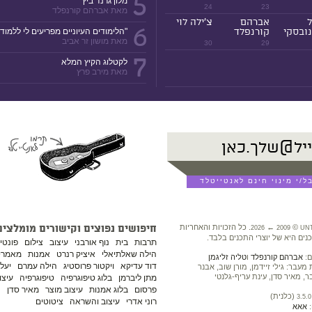
5
מלון גרנד ביץ'
24
23
מאת אברהם קורנפלד
ל
אברהם
צ'ילה לוי
6
ובסקי
קורנפלד
"הלימודים העיוניים מפריעים לי ללמוד!
מאת מושון זר אביב
30
29
7
לקטלוג הקיץ המלא
מאת מירב פרץ
©
←
. כל הזכויות והאחריות
חיפושים נפוצים וקישורים מומלצים
2026
2009
UN
נים היא של יוצרי התכנים בלבד.
תרבות
בית
נוף אורבני
עיצוב
צילום
פונטי
הילה שאלתיאלי
איציק רנרט
אמנות
מאמרים
ם:
אברהם קורנפלד
ו
טליה זליגמן
דוד עדיקא
ויקטור פרוסטיג
הילה עמרם
יעל 
עבר: גילי זיידמן, מורן שוב, אבנר
ר, מאיר סדן, עינת עריף-גלנטי
מתן ליברמן
בלוג טיפוגרפיה
טיפוגרפיה
עיצו
פרסום
בלוג אמנות
עיצוב מוצר
מאיר סדן
נ
(כלנית)
3.5.0
רוני אדרי
עיצוב והשראה
ציטוטים
:
אאא