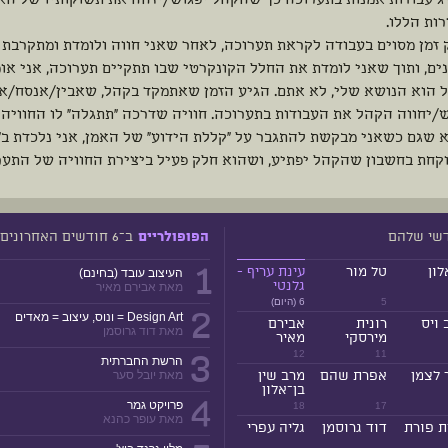
ג עבודות אמנות בתערוכה כך שהקהל יפגוש/יזהה את תשוקותיו של ה
ות הללו.
 זמן מסוים בעבודה לקראת תערוכה, לאחר שאני חווה ולומדת ומתקרבת 
ים, ותוך שאני לומדת את החלל הקונקרטי שבו תתקיים תערוכה, אני או
 הוא הנושא שלי, לא אתם. הגיע הזמן שאתמקד בקהל, שאבין/אנסח/את
/יחווה הקהל את העבודות בתערוכה. חוויה שדרכה "תתגלה" לו החוויה 
שגם כשאני מבקשת להתגבר על "קללת הידוע" של האמן, אני נלכדת ב"ק
לוקחת בחשבון שהקהל יפתיע, ושהוא חלק פעיל ביצירת החוויה של התער
דשי שלהם
ב־6 חודשים האחרונים
הפופולריים
1
לון
טל מור
עינת עריף -
העיצוב עובד (בחינם)
גלנטי
מאת אבירם מאיר
5
6 (היום)
2
Design Art = ונוס, עיצוב = מאדים
 ויס
רונית
אבירם
מאת דוד גרוסמן
מירסקי
מאיר
3
12
11
הרשת החברתית
 לצמן
אפרת שהם
מרב שין
מאת יובל סער
בן־אלון
4
פרויקט גמר
18
17
מאת עופר כהנא
ת פורת
דוד גרוסמן
גליה עפרי