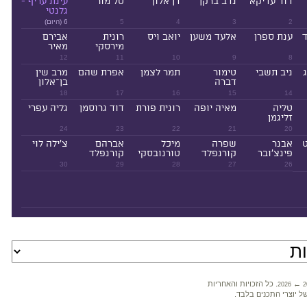
דוד עדיקא
נדב ברקן
דן אלון
טל מור
עינת עריף -
גלנטי
2
3
4
5
6 (היום)
ד
ענת ספרן
אלעד משען
יואב ויס
רונית
אבירם
מירסקי
מאיר
12
11
10
9
8
ניב תשבי
טימור
תמר לצמן
אפרת שהם
מרב שין
דברה
בן־אלון
18
17
16
15
14
טליה
מאיה יופה
רונית פורת
דוד גרוסמן
גליה עפרי
זליגמן
24
23
22
21
20
ט
אבנר
שפרה
מיכל
אברהם
צ'ילה לוי
פינצ'ובר
קורנפלד
טורנובסקי
קורנפלד
30
29
28
27
26
←
. כל הזכויות והאחריות
2026
2
ל יוצרי התכנים בלבד.