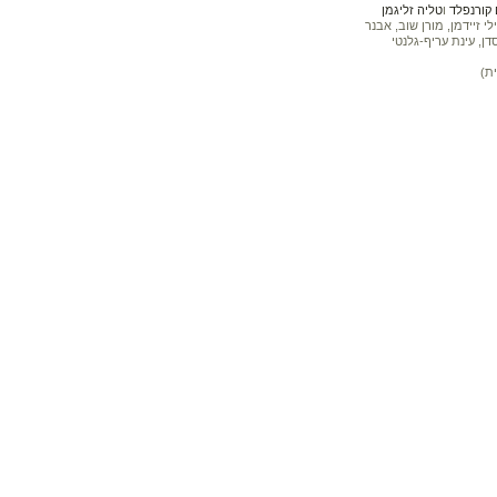
קורנפלד
ו
טליה זליגמן
 זיידמן, מורן שוב, אבנר
דן, עינת עריף-גלנטי
ת)