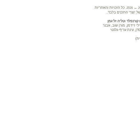
←
. כל הזכויות והאחריות
2026
2
ל יוצרי התכנים בלבד.
קורנפלד
ו
טליה זליגמן
 זיידמן, מורן שוב, אבנר
דן, עינת עריף-גלנטי
ת)