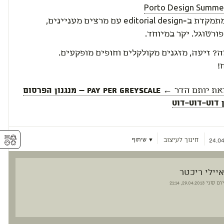
Porto Design Summe
סדנה המתמקדת ב-editorial design עם מרצים מעניינים,
פורטוגל. יקר במיוחד.
? זיעה, מזגנים מקולקלים וחופים מופקעים.
!
את
יותם הדר
← pay per greyscale – מנגנון הפרסום
 דוט-דוט-דוט
⚥︎
חינוך לעיצוב
▼ שיתוף
24.04
איילי ריכטר
יום שני
29.04.2013, 21:14