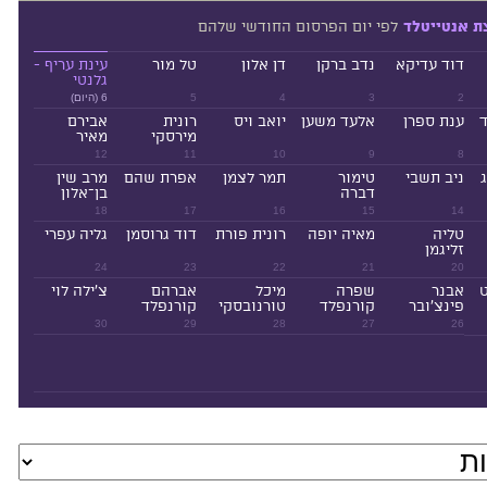
לפי יום הפרסום החודשי שלהם
ת אנטייטלד
דוד עדיקא
נדב ברקן
דן אלון
טל מור
עינת עריף -
גלנטי
2
3
4
5
6 (היום)
ד
ענת ספרן
אלעד משען
יואב ויס
רונית
אבירם
מירסקי
מאיר
12
11
10
9
8
ניב תשבי
טימור
תמר לצמן
אפרת שהם
מרב שין
דברה
בן־אלון
18
17
16
15
14
טליה
מאיה יופה
רונית פורת
דוד גרוסמן
גליה עפרי
זליגמן
24
23
22
21
20
ט
אבנר
שפרה
מיכל
אברהם
צ'ילה לוי
פינצ'ובר
קורנפלד
טורנובסקי
קורנפלד
30
29
28
27
26