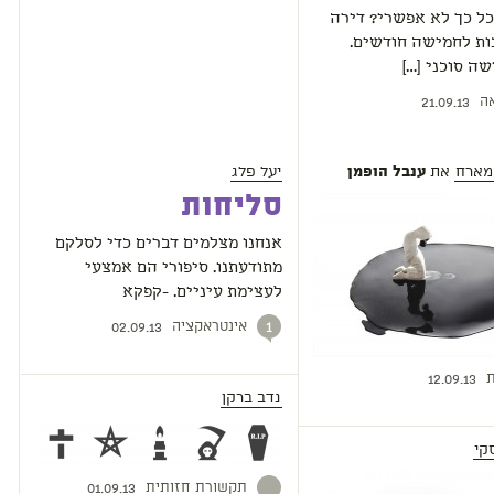
כל כך לא אפשרי? דירה
ות לחמישה חודשים.
ה סוכני […]
ה
21.09.13
מארח
את
יעל פלג
ענבל הופמן
סליחות
אנחנו מצלמים דברים כדי לסלקם
מתודעתנו. סיפורי הם אמצעי
לעצימת עיניים. -קפקא
אינטראקציה
1
02.09.13
ת
12.09.13
נדב ברקן
קי
תקשורת חזותית
01.09.13