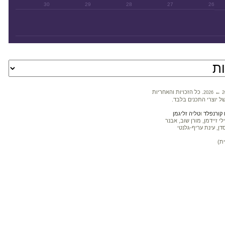
30
29
28
27
26
←
. כל הזכויות והאחריות
2026
2
ל יוצרי התכנים בלבד.
קורנפלד
ו
טליה זליגמן
 זיידמן, מורן שוב, אבנר
דן, עינת עריף-גלנטי
ת)