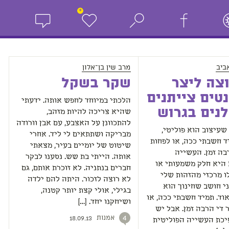
+
ביב
מרב שין בן־אלון
צה ליצר
שקר בשקל
טים צייתנים
הלכתי במיוחד לחפש אותה. ידעתי
נים בגרוש
שהיא צריכה להיות מזהב,
להתכוונן על האצבע, עם אבן וורודה
שעיצוב הוא פוליטי,
מבריקה ושתתאים לי ליד. אחרי
ד חשבתי ככה, או לפחות
שיטוט של יומיים בעיר, מצאתי
בה זמן. העשייה
אותה. הייתי בת שש. נסענו לבקר
 היא חלק משמעותי או
חברים בנתניה. לא זוכרת אותם, גם
ו מרכזי מהזהות שלי
לא רוצה לזכור. היתה להם ילדה
י חושב שחינוך הוא
בגילי, אולי קצת יותר קטנה,
אוד. תמיד חשבתי ככה, או
ושיחקנו יחד. […]
 די הרבה זמן. אבל יש
אמנות
4
18.09.13
יכת העשייה הפוליטית