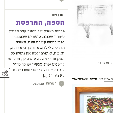
מורן שוב
הספה, המרפסת
פרסום ראשון של סיפור קצר מקובץ
סיפורי שכונה. סיפורים שכתבתי
לפני כחמש עשרה שנה. האשה
מרביצה לילדה. אחר כך היא בוכה,
האשה, ואומרת "למה את נופלת כל
הזמן תראי מה זה עושה לך, חבל יש
ת
11.09.13
לך פנים יפות, עכשיו יש לך כחול
ליד העין, כולם יראו יחשבו שאת
⚥︎
לא נזהרת, […]
מארח
את
הילה שאלתיאלי
השראה
4
01.09.13