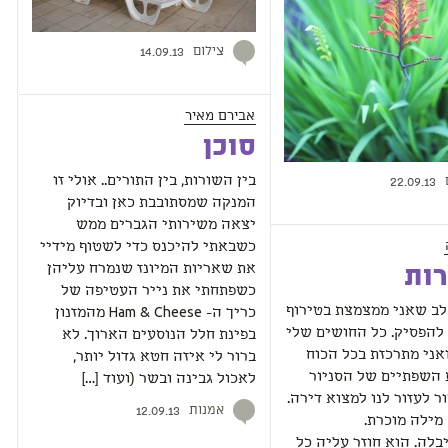
צילום
14.09.13
אבירם מאיר
סוכן
בין השורות, בין התורים.. אולי זו
22.09.13
המנקה שמסתובבת כאן ובדיוק
יצאה משירותי הגברים ממש
כשבאתי להיכנס כדי לשטוף מידיי
את שאריות המיונז שנמרח עליהן
כשפתחתי את נייר העטיפה של
לב שאני ממצמצת בטירוף
כריך ה- Ham & Cheese מהמזנון
להפסיק. כל החושים שלי
בפינת חלל הנוסעים הארוך. לא
אני מתרכזת בכל הכוח
ברור לי איזה חטא גדול יותר,
 השפתיים של הסניור
לאכול גבינה ובשר (ועוד […]
 לעזור לנו למצוא דירה.
אמנות
12.09.13
מילה מוכרת.
בלה. הוא חוזר עליה כל