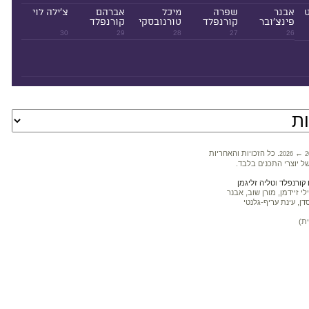
ט
אבנר
שפרה
מיכל
אברהם
צ'ילה לוי
פינצ'ובר
קורנפלד
טורנובסקי
קורנפלד
30
29
28
27
26
←
. כל הזכויות והאחריות
2026
2
ל יוצרי התכנים בלבד.
קורנפלד
ו
טליה זליגמן
 זיידמן, מורן שוב, אבנר
דן, עינת עריף-גלנטי
ת)