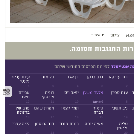
צילום
▼ שיתוף
14.09
ות התגובות חסומה.
לפי יום הפרסום החודשי שלהם
ת אנטייטלד
דוד עדיקא
נדב ברקן
דן אלון
טל מור
עינת עריף -
גלנטי
6
5
4
3
2
⚥︎
ד
ענת ספרן
אלעד משען
יואב ויס
רונית
אבירם
מירסקי
מאיר
8
9 (היום)
10
11
12
ניב תשבי
טימור
תמר לצמן
אפרת שהם
מרב שין
דברה
בן־אלון
18
17
16
15
14
טליה
מאיה יופה
רונית פורת
דוד גרוסמן
גליה עפרי
זליגמן
24
23
22
21
20