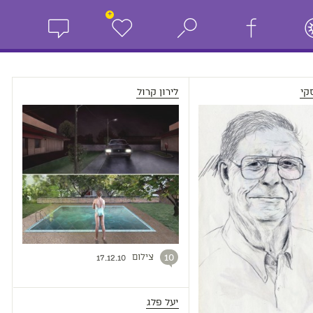
+
קי
לירון קרול
צילום
10
17.12.10
יעל פלג