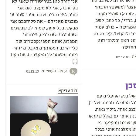
זו או אחרת לשרבב את
אני דורך כאן בטריטוריה שאני לא
עצם" למשפט? הרבה?
בקיא בה, אני לא מעצב ואם אני
 לא רק פשוטי העם –
כותב כאן דברים שהם חסרי שחר או
 ברדיו, כל כתב, קשב,
מובנים מאליהם – את סליחתכם אני
וגמגישה – כולם עמוק
מבקש. בכל אופן, שמתי לב שבשנים
ת ה"בעצם". על מה זה
האחרונות האגזוזים, צינורות
? האם "בעצם" הוא
המפלט, אותם הספינקסטרים של
 החדש?
כלי הרכב הממונעים מקבלים יותר
ויותר תשומת לב ממעצבים. אם פעם
ה
07.12.10
[…]
עיצוב תעשייתי
16
01.12.10
כן
דוד עדיקא
של בנק הפועלים עם
ל הכאילו-חביבה של דן
נת אותי. גילוי נאות:
ת אותי גם בגלל שקראו
ך שנים (ובעיקר כי
יא מעצבנת אותי בגלל