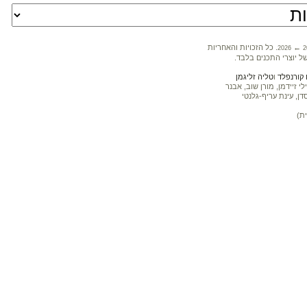
←
. כל הזכויות והאחריות
2026
2
ל יוצרי התכנים בלבד.
קורנפלד
ו
טליה זליגמן
 זיידמן, מורן שוב, אבנר
דן, עינת עריף-גלנטי
ת)