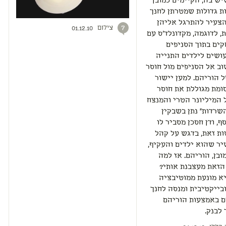
ש בה, הקיימים כמובן
ת גדולות שמטרתן לחנך
הצעיר להתרגל אליהן
צילום
7
01.12.10
ת, לדוגמה, מקדונלד'ס עם
ים בתוך הסניפים
ושים לילדים התנייה
וב אל הסניפים מול חוסר
 הוריהם. למען יישור
ומת מגוללת את חוסר
 המיליונר הטרי והמנצח
שרדות" נתן בשבקין
ף, ודן חסכן מסביר לו
ת זאת, בדגש על קהל
ר שהוא ילדים והעקיף,
ובן, הוריהם. אז למה
הזאת מעצבנת אותי?
א מונעת ממוטיבציה
בייקטיבית ומנסה לחנך
ם באמצעות הוריהם
לבנק.