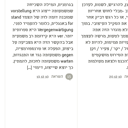
בגרמנית, המילה השכיחה
ן, להרגיש, לשנות, לעדכן
שמשמעותה ייצוג היא vorstellung
 -מבלי לחוש אחריות
שמובנה דומה לזה של הצמד stand
, או כל רגש דביק אחר
for באנגלית, כלומר להעמיד לפני.
ת הסקיל העיצובי. בתוך
Vergegenwärtigung היא ספרותית
לא מוגדר הזה אתה
יותר. ver היא קידומת רב משמעית
מך לטעות, מרשה לעצמך
אבל בהקשר הזה היא מצביעה על
יות תמימות, להיות לא
ביצוע, הפעלה או טרנספורמציה,
ל / יקר / צעיר / זקן
gegen משמעותה נגד או התנגדות,
ות הסירוס מושקטים
warten משמעותה לחכות, להמתין.
הכנס ולצאת מעולמות
כך יוצא שייצוג, דימוי […]
השראה
ה
15
13.12.10
20.12.10