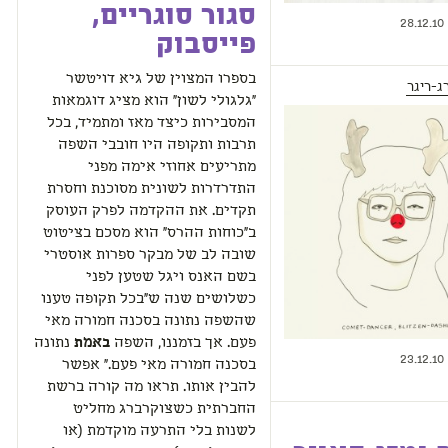
סגור סוגריים,
28.12.10
פייסבוק
בספרו המצוין של גיא דויטשר
ג-ריגר
"גלגולי לשון" הוא מציג דוגמאות
המסבירות כיצד מאז ומתמיד, בכל
תרבות ותקופה היו חובבי השפה
מתריעים אחוזי אימה מפני
התדרדרות לשונית מסוכנת וחסרת
תקדים. את ההקדמה לפרק העוסק
ב"כוחות ההרס" הוא מסכם בציטוט
שובה לב של מבקר ספרות אוסטרי
בשם האנס ויגל שטען לפני
כשלושים שנה ש"בכל תקופה טענו
שהשפה נתונה בסכנה חמורה מאי
פעם. אך בזמננו, השפה
באמת
נתונה
23.12.10
בסכנה חמורה מאי פעם." אפשר
להבין אותו. תראו מה קורה ברשת
החברתית כשצוקרברג מחליט
לשנות בלי התרעה מוקדמת (או