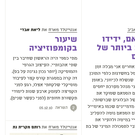
ביב
אנטייטלד מארח
את
ליאת אבדי
, ידידו
שיעור
ביותר של
בקומפוזיציה
מתי כספי היה הראשון שחיבר בין
שתי אהבותיי. העיצוב הגרפי
אחרים אני מבלה זמן
והמוסיקה (יותר נכון נגינה על בס).
ל בחשדנות כלפי התוכן
זה קרה במסגרת קורס קצר לעיבוד
שנשלח לכיווני. באופן
מוסיקלי שלקחתי אצלו, רגע לפני
י מנהל מערכת יחסים
הקפיצה לעומק ארבע שנות לימודי
ם הספאם שפוקד את
תקשורת חזותית (לפני כעשר שנים).
ל הבלוגים שברשותי.
דמיינים שכמו באימייל
השראה
2
05.12.10
ם הספאם נוטה להעליב
י במיטה ולהעיר את
י לתסכולה המיני של בת
אנטייטלד מארח
את
רותם מקרית גת