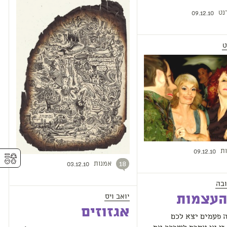
נט
09.12.10
ט
ת
09.12.10
⚥︎
אמנות
18
03.12.10
בה
יואב ויס
העצמות
אגזוזים
ה פעמים יצא לכם