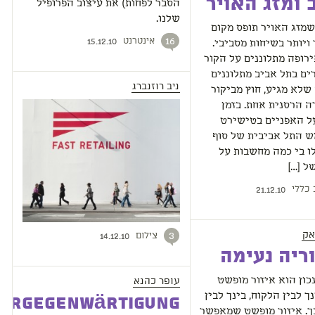
 ומזג האויר
הסבר לפחות) את עיצוב הפרופיל
שלנו.
מזג האויר תופס מקום
אינטרנט
16
15.12.10
 ויותר בשיחות מסביבי.
רופה מתלוננים על הקור
ים בתל אביב מתלוננים
ניב רוזנברג
שלא מגיע, חוץ מביקור
 הרסנית אחת. בזמן
ל האפניים בטישירט
 התל אביבית של סוף
ו בי כמה מחשבות על
ל […]
 כללי
21.12.10
אק
צילום
3
14.12.10
ריה נעימה
עופר כהנא
ון הוא איזור מופשט
ך לבין הלקוח, בינך לבין
ergegenwärtigung
ך. איזור מופשט שמאפשר