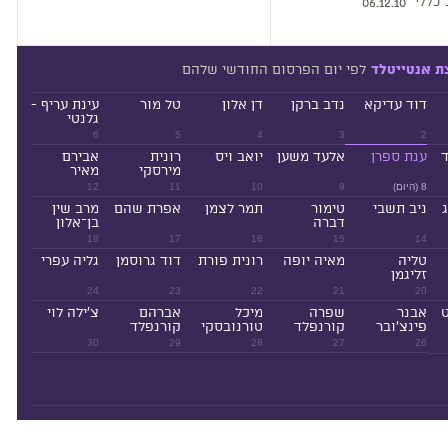
 כללי
06.12.10
לפי יום הפרסום החודשי שלהם
ת אנטייטלד
דוד עדיקא
נדב ברקן
דן אלון
טל מור
עינת עריף -
גלנטי
6
5
4
3
2
ד
ענת ספרן
אלעד משען
יואב ויס
רונית
אבירם
מירסקי
מאיר
8 (היום)
9
10
11
12
ניב תשבי
טימור
תמר לצמן
אפרת שהם
מרב שין
דברה
בן־אלון
18
17
16
15
14
טליה
מאיה יופה
רונית פורת
דוד גרוסמן
גליה עפרי
זליגמן
24
23
22
21
20
ט
אבנר
שפרה
מיכל
אברהם
צ'ילה לוי
פינצ'ובר
קורנפלד
טורנובסקי
קורנפלד
30
29
28
27
26