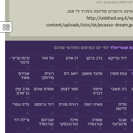
יום ראשון
28.08.2011, 17:27
ינה הימנית עליונה הזכיר לי את:
[img]http://untitled.org.il/
⚥︎
content/uploads/2011/08/picasso-dream.jp
לפי יום הפרסום החודשי שלהם
ת אנטייטלד
דוד עדיקא
נדב ברקן
דן אלון
טל מור
עינת עריף -
גלנטי
6
5
4
3
2
ד
ענת ספרן
אלעד משען
יואב ויס
רונית
אבירם
מירסקי
מאיר
12
11
10
9
8
ניב תשבי
טימור
תמר לצמן
אפרת שהם
מרב שין
דברה
בן־אלון
18
17
16
15
14
טליה
מאיה יופה
רונית פורת
דוד גרוסמן
גליה עפרי
זליגמן
24
23
22
21
20
ט
אבנר
שפרה
מיכל
אברהם
צ'ילה לוי
פינצ'ובר
קורנפלד
טורנובסקי
קורנפלד
30
29
28
27
26