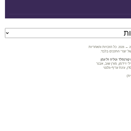
←
. כל הזכויות והאחריות
2026
2
ל יוצרי התכנים בלבד.
קורנפלד
ו
טליה זליגמן
 זיידמן, מורן שוב, אבנר
דן, עינת עריף-גלנטי
ת)