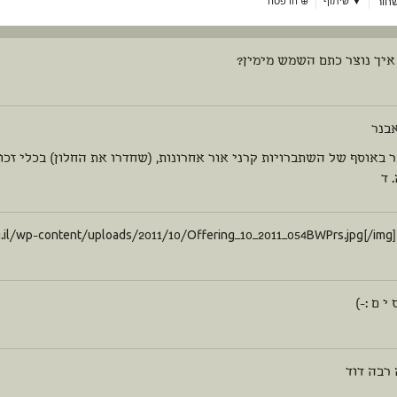
חור
▼ שיתוף
⊕
הדפסה
איך נוצר כתם השמש מימין?
אבנר
 באוסף של השתברויות קרני אור אחרונות, (שחדרו את החלון) בכלי זכוכ
 ד
 י ם :-)
 רבה דוד