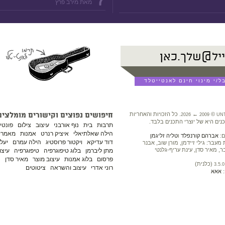
7
מאת מירב פרץ
©
←
. כל הזכויות והאחריות
חיפושים נפוצים וקישורים מומלצים
2026
2009
UN
נים היא של יוצרי התכנים בלבד.
תרבות
בית
נוף אורבני
עיצוב
צילום
פונטי
הילה שאלתיאלי
איציק רנרט
אמנות
מאמרים
ם:
אברהם קורנפלד
ו
טליה זליגמן
דוד עדיקא
ויקטור פרוסטיג
הילה עמרם
יעל 
עבר: גילי זיידמן, מורן שוב, אבנר
ר, מאיר סדן, עינת עריף-גלנטי
מתן ליברמן
בלוג טיפוגרפיה
טיפוגרפיה
עיצו
פרסום
בלוג אמנות
עיצוב מוצר
מאיר סדן
נ
(כלנית)
3.5.0
רוני אדרי
עיצוב והשראה
ציטוטים
:
אאא