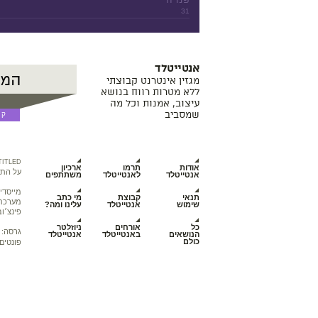
31
אנטייטלד
מגזין אינטרנט קבוצתי
ללא מטרות רווח בנושא
עיצוב, אמנות וכל מה
שמסביב
TITLED
אודות
תרמו
ארכיון
על התכ
אנטייטלד
לאנטייטלד
משתתפים
מייסדי
תנאי
קבוצת
מי כתב
מערכת מ
שימוש
אנטייטלד
עלינו ומה?
פינצ׳וב
כל
אורחים
ניוזלטר
גרסה:
הנושאים
באנטייטלד
אנטייטלד
כולם
פונטים