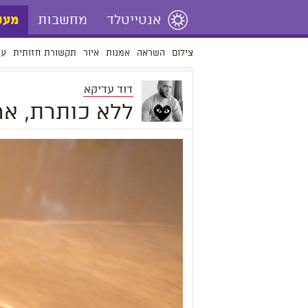
אנטייטלד
מחשבות
מעש
צילום
השראה
אמנות
איור
תקשורת חזותית
עי
דוד עדיקא
ללא כותרת, ארבל