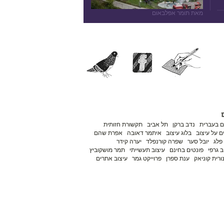
מאת תומר אפלבאום
ם בעברית
נדב ברקן
תל אביב
תקשורת חזותית
 על עיצוב
בלוג עיצוב
איתמר דאובה
אפרת שהם
פלג
יובל סער
שפרה קורנפלד
יערה קידר
ב גרפי
פונטים בחינם
עיצוב תעשייתי
תמר מושקוביץ
ורית קוניאק
ענת ספרן
פרוייקט גמר
עיצוב אתרים