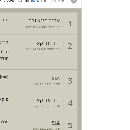
6
צילום
אור
מזון
פיסטוק
ש
/
/
/
28.08.11
1
אבנר פינצ'ובר
יפה. 
יום שישי
02.09.2011, 19:17
2
דוד עדיקא
היי 
יום שישי
02.09.2011, 22:42
מדובר
תודה.
3
SLA
[img]http://untitled.org.il/wp-content/uploads/2011/10/Offering_10_2011_054BWPrs.jpg[/img]
שבת
22.10.2011, 2:02
4
דוד עדיקא
מ ק ס
שבת
22.10.2011, 2:38
5
SLA
תודה
שבת
22.10.2011, 13:11