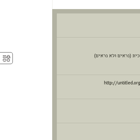
⚥︎
ית (נראים ולא נראים)