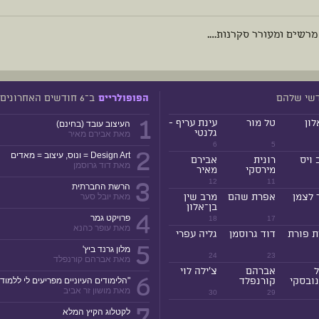
מרשים ומעורר סקרנות….
דשי שלהם
ב־6 חודשים האחרונים
הפופולריים
1
לון
טל מור
עינת עריף -
העיצוב עובד (בחינם)
גלנטי
מאת אבירם מאיר
6
5
2
Design Art = ונוס, עיצוב = מאדים
 ויס
רונית
אבירם
מאת דוד גרוסמן
מירסקי
מאיר
3
12
11
הרשת החברתית
 לצמן
אפרת שהם
מרב שין
מאת יובל סער
בן־אלון
4
פרויקט גמר
18
17
מאת עופר כהנא
ת פורת
דוד גרוסמן
גליה עפרי
5
מלון גרנד ביץ'
24
23
מאת אברהם קורנפלד
ל
אברהם
צ'ילה לוי
6
ובסקי
קורנפלד
"הלימודים העיוניים מפריעים לי ללמוד!
מאת מושון זר אביב
30
29
לקטלוג הקיץ המלא