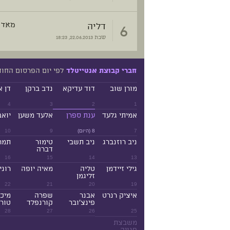
6
דליה
מאד 
שבת
22.06.2013, 18:23
לפי יום הפרסום החו
חברי קבוצת אנטייטלד
מורן שוב
דוד עדיקא
נדב ברקן
דן א
4
3
2
1
אמיתי גלעד
ענת ספרן
אלעד משען
יואב
7
8 (היום)
9
10
ניב רוזנברג
ניב תשבי
טימור
תמר
דברה
16
15
14
13
גילי זיידמן
טליה
מאיה יופה
רוני
זליגמן
22
21
20
19
איציק רנרט
אבנר
שפרה
מיכ
פינצ'ובר
קורנפלד
טורנ
28
27
26
25
משבצת
פנויה