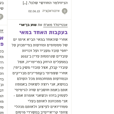
הניוזלטר החודשי שלנו”. […]
בע
שע
אינטראקציה
3
02.06.13
7
אנטייטלד מארח
את
שוע בן־ארי
אנ
בעקבות האחד במאי
אל
אחרי שהאחד במאי הביא איתו ים
פק
של סטטוסים ומודעות בפייסבוק על
יחסי עובד-מעביד ועל זכויות
בכ
עובדים שנרמסות עדין ב־2012
תא
במפעלים הרחק בפריפריה, אצל
רוצ
עובדי קבלן, אצל עובדי משק ביתי;
לרצ
אחרי שצפיתי בקמפיינים מבריקים
וה
ובמודעות מתוחכמות מכל העולם
בח
בנושא, אני רוצה לשאול: באמת?!
ובא
אתם באמת חושבים שזה לגיטימי
דב
לעסוק בזה? וכשאני אומרת אתם -
הת
אני מתכוונת לאותם בעלי
תק
סטודיואים לעיצוב ולאותם מנהלי
סו
צוותי קריאייטיב במשרדי פרסום
חשי