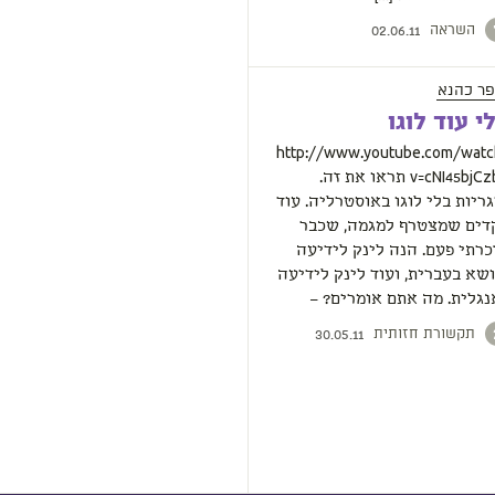
השראה
02.06.11
פר כהנא
י עוד לוגו
http://www.youtube.com/watc
v=cNI45bjCzbU תראו את זה.
ריות בלי לוגו באוסטרליה. עוד
דים שמצטרף למגמה, שכבר
כרתי פעם. הנה לינק לידיעה
ושא בעברית, ועוד לינק לידיעה
נגלית. מה אתם אומרים? –
תקשורת חזותית
30.05.11