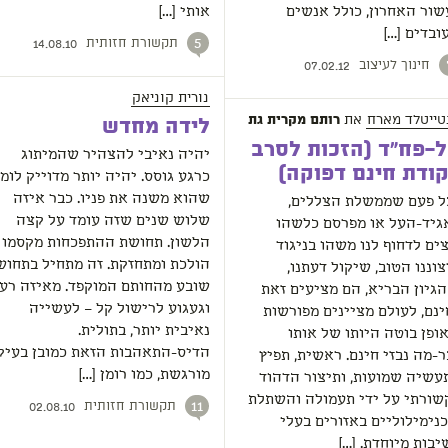
שור האחרון, כולל אנשים
אותי […]
ובדים […]
תקשורת חזותית
5
14.08.10
חינוך לעיצוב
07.02.12
נורית קוניאק
טייטלד מארח
את
רותם מקרית גת
לידה מחדש
-פח"ד (הזכות לסרב
יהיה נאיבי להצהיר שהמיתוג
ודת חינם דפוקה)
כרגע גוסס. יהיה יותר מדוייק לומ
שהוא משנה את פניו. כבר איזה
ל פעם שממשלת הצללים,
שלוש שנים שזה עומד על קצה
גיד-העל או מפרסם כלשהו
הלשון. תחושת ההתפכחות מקסמו
ים לדחוף לנו משהו בניגוד
הולכת ומתחזקת. זה מתחיל בתחוש
וננו הטוב, שיקול דעתנו,
שובע מהחותם המוקפד. מאיזה רע
הגיון הבריא, הם מציעים זאת
וגעגוע לרישול קל – לעשייה
ינם, לעולם מציינים מפורשות
נאיבית יותר, בתולית.
ופן בוטה היותו של אותו
הדיס-התאהבות הזאת כמובן בעיק
ר-מה נבזי חינם. ראשית, תפיץ
מורגשת, כמו רומן […]
עשיה שמועות, ותיצור הדהוד
שורתי על ידי תעמולה והשתלת
תקשורת חזותית
11
02.08.10
כנימילוליים באזורים בעלי
בות מיוחדת. […]