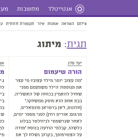
אנטייטלד
מחשבות
מעש
צילום
השראה
אמנות
איור
תקשורת חזותית
עי
תגית
:
מיתוג
יעל פלג
אמ
הורה שיעמום
מי
“מה עצוב יותר מילד עצוב? מי עצר
1.
את תנופתו? הילד משתעמם מפני
לה
שחדל להאמין בכוחה של האשליה.
בי
בבת אחת הוא פוסק ממשחקו.”
בי
(חלונות, ז’אן ברטראן פונטאליס,
בת
תרגום: אורית רוזן) לפני מספר ימים,
שא
לאחר שנרשמתי לניוזלטר בבלוג
כש
כלשהו, קבלתי הודעה בנוסח “תודה
למה
על הצטרפותך, בקרוב נשלח לך את
מי