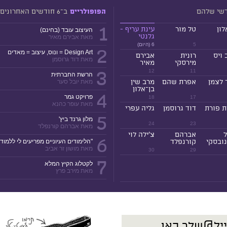
דשי שלהם
ב־6 חודשים האחרונים
הפופולריים
1
לון
טל מור
עינת עריף -
העיצוב עובד (בחינם)
גלנטי
מאת אבירם מאיר
5
6 (היום)
2
Design Art = ונוס, עיצוב = מאדים
 ויס
רונית
אבירם
מאת דוד גרוסמן
מירסקי
מאיר
3
12
11
הרשת החברתית
 לצמן
אפרת שהם
מרב שין
מאת יובל סער
בן־אלון
4
פרויקט גמר
18
17
מאת עופר כהנא
ת פורת
דוד גרוסמן
גליה עפרי
5
מלון גרנד ביץ'
24
23
מאת אברהם קורנפלד
ל
אברהם
צ'ילה לוי
6
ובסקי
קורנפלד
"הלימודים העיוניים מפריעים לי ללמוד!
מאת מושון זר אביב
30
29
7
לקטלוג הקיץ המלא
מאת מירב פרץ