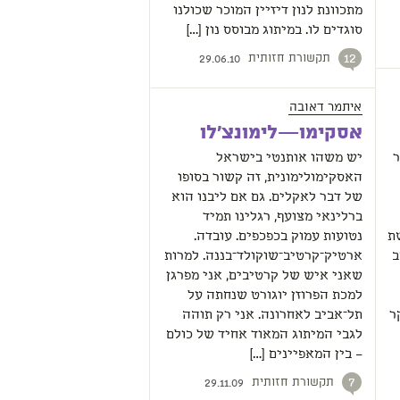
מתכוונת לנון דיזיין המוכר שכולנו
סוגדים לו. במיתוג מבוסס נון […]
תקשורת חזותית
12
29.06.10
איתמר דאובה
אסקימו—לימונצ'לו
ר
יש משהו אותנטי בישראל
האסקימולימונית, זה קשור בסופו
של דבר לאקלים. גם אם ליבנו הוא
ברלינאי מצועף, רגלינו תמיד
ת
נטועות עמוק בכפכפים. עובדה.
ב
ארטיק־קרטיב־שוקולד־בננה. למרות
שאני איש של קרטיבים, אני מפרגן
למכת הפרוזן יוגורט שנחתה על
ר
תל־אביב לאחרונה. אני רק תוהה
לגבי המיתוג המאוד אחיד של כולם
– בין המאפיינים […]
תקשורת חזותית
7
29.11.09