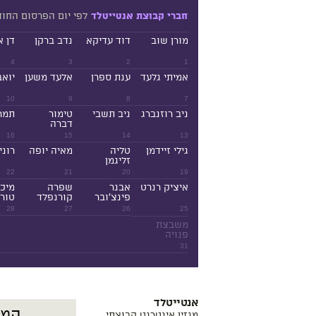
לפי יום הפרסום החו
חברי קבוצת אנטייטלד
מורן שוב
דוד עדיקא
נדב ברקן
דן א
4
3
2
1
אמיתי גלעד
ענת ספרן
אלעד משען
יואב
10
9
8
7
ניב רוזנברג
ניב תשבי
טימור
תמר
דברה
16
15
14
13
גילי זיידמן
טליה
מאיה יופה
רוני
זליגמן
22
21
20
19
איציק רנרט
אבנר
שפרה
מיכ
פינצ'ובר
קורנפלד
טורנ
28
27
26
25
משבצת
פנויה
31
אנטייטלד
מגזין אינטרנט קבוצתי