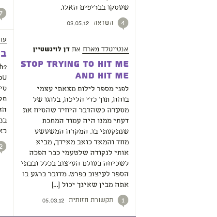
שעסקו בבריפים האלו.
7
השראה
4
03.05.12
עו
אנטייטלד מארח
את
דן לוינשטיין
בל
Stop Trying to Hit Me
h?
and Hit Me
סיג
לפני מספר לילות מצאתי עצמי
תק
בוהה, תוך כדי הליכה, בלוגו של
הז
מסעדה כשהדבר היחיד שהסיח את
בנ
דעתי ממנו היה עמוד המתכת
בא
שנתקעתי בו. המקרה המשעשע
מחד והמאד כואב מאידך, מביא
2
אותי לנקודה שלטעמי כבר הפכה
לשכיחה בעולם העיצוב בכלל ובבתי
הספר לעיצוב בפרט. מדובר ברגע בו
אתה מבין שאינך יכול […]
תקשורת חזותית
1
05.03.12