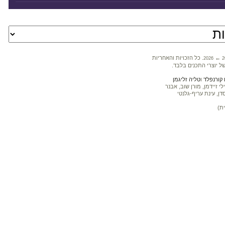
←
. כל הזכויות והאחריות
2026
2
ל יוצרי התכנים בלבד.
קורנפלד
ו
טליה זליגמן
 זיידמן, מורן שוב, אבנר
דן, עינת עריף-גלנטי
ת)