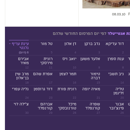
ת
08.03.10
לפי יום הפרסום החודשי שלהם
ת אנטייטלד
דוד עדיקא
נדב ברקן
דן אלון
טל מור
עינת עריף -
גלנטי
2
3
4
5
6 (היום)
ד
ענת ספרן
אלעד משען
יואב ויס
רונית
אבירם
מירסקי
מאיר
12
11
10
9
8
ניב תשבי
טימור
תמר לצמן
אפרת שהם
מרב שין
דברה
בן־אלון
18
17
16
15
14
טליה
מאיה יופה
רונית פורת
דוד גרוסמן
גליה עפרי
זליגמן
24
23
22
21
20
ט
אבנר
שפרה
מיכל
אברהם
צ'ילה לוי
פינצ'ובר
קורנפלד
טורנובסקי
קורנפלד
30
29
28
27
26