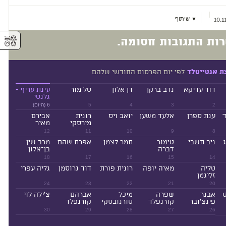
▼ שיתוף
10.1
⚥︎
ות התגובות חסומה.
לפי יום הפרסום החודשי שלהם
ת אנטייטלד
דוד עדיקא
נדב ברקן
דן אלון
טל מור
עינת עריף -
גלנטי
2
3
4
5
6 (היום)
ד
ענת ספרן
אלעד משען
יואב ויס
רונית
אבירם
מירסקי
מאיר
12
11
10
9
8
ניב תשבי
טימור
תמר לצמן
אפרת שהם
מרב שין
דברה
בן־אלון
18
17
16
15
14
טליה
מאיה יופה
רונית פורת
דוד גרוסמן
גליה עפרי
זליגמן
24
23
22
21
20
ט
אבנר
שפרה
מיכל
אברהם
צ'ילה לוי
פינצ'ובר
קורנפלד
טורנובסקי
קורנפלד
30
29
28
27
26