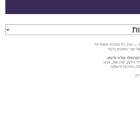
←
. כל הזכויות והאחריות
2026
2
ל יוצרי התכנים בלבד.
קורנפלד
ו
טליה זליגמן
 זיידמן, מורן שוב, אבנר
דן, עינת עריף-גלנטי
ת)