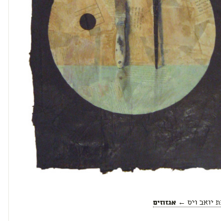
ת
יואב ויס
← אגזוזים