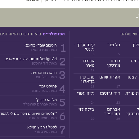
דשי שלהם
ב־6 חודשים האחרונים
הפופולריים
1
לון
טל מור
עינת עריף -
העיצוב עובד (בחינם)
גלנטי
מאת אבירם מאיר
6
5
2
Design Art = ונוס, עיצוב = מאדים
 ויס
רונית
אבירם
מאת דוד גרוסמן
מירסקי
מאיר
3
12
11
הרשת החברתית
 לצמן
אפרת שהם
מרב שין
מאת יובל סער
בן־אלון
4
פרויקט גמר
18
17
מאת עופר כהנא
ת פורת
דוד גרוסמן
גליה עפרי
5
מלון גרנד ביץ'
24
23
מאת אברהם קורנפלד
ל
אברהם
צ'ילה לוי
6
ובסקי
קורנפלד
"הלימודים העיוניים מפריעים לי ללמוד!
מאת מושון זר אביב
30
29
7
לקטלוג הקיץ המלא
מאת מירב פרץ