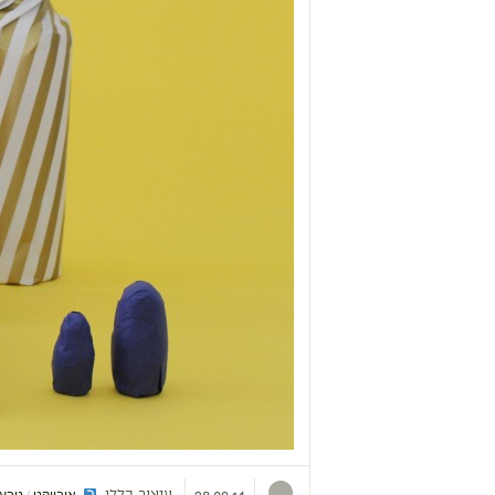
אובייקט
טבע 
/