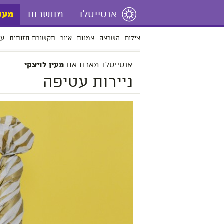
אנטייטלד
מחשבות
מעש
צילום
השראה
אמנות
איור
תקשורת חזותית
עי
אנטייטלד מארח
את
מעין לויצקי
ניירות עטיפה