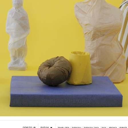
דומם
טורסו
נייר
נייר עטיפה
עטיפה
רדי מייד
▼ שיתוף
⊕
הדפסה
/
/
/
/
/