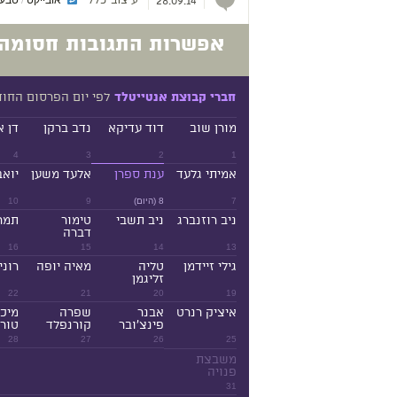
עיצוב כללי
28.09.14
אפשרות התגובות חסומה.
לפי יום הפרסום החו
חברי קבוצת אנטייטלד
מורן שוב
דוד עדיקא
נדב ברקן
דן א
4
3
2
1
אמיתי גלעד
ענת ספרן
אלעד משען
יואב
7
8 (היום)
9
10
ניב רוזנברג
ניב תשבי
טימור
תמר
דברה
16
15
14
13
גילי זיידמן
טליה
מאיה יופה
רוני
זליגמן
22
21
20
19
איציק רנרט
אבנר
שפרה
מיכ
פינצ'ובר
קורנפלד
טורנ
28
27
26
25
משבצת
פנויה
31