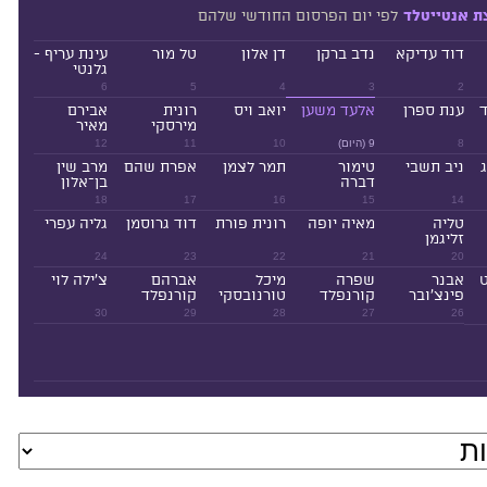
לפי יום הפרסום החודשי שלהם
ת אנטייטלד
דוד עדיקא
נדב ברקן
דן אלון
טל מור
עינת עריף -
גלנטי
6
5
4
3
2
ד
ענת ספרן
אלעד משען
יואב ויס
רונית
אבירם
מירסקי
מאיר
8
9 (היום)
10
11
12
ניב תשבי
טימור
תמר לצמן
אפרת שהם
מרב שין
דברה
בן־אלון
18
17
16
15
14
טליה
מאיה יופה
רונית פורת
דוד גרוסמן
גליה עפרי
זליגמן
24
23
22
21
20
ט
אבנר
שפרה
מיכל
אברהם
צ'ילה לוי
פינצ'ובר
קורנפלד
טורנובסקי
קורנפלד
30
29
28
27
26