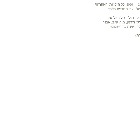
←
. כל הזכויות והאחריות
2026
2
ל יוצרי התכנים בלבד.
קורנפלד
ו
טליה זליגמן
 זיידמן, מורן שוב, אבנר
דן, עינת עריף-גלנטי
ת)