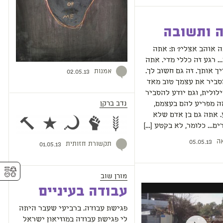
 ותשובה
 אוהב אצלי? ת: אתה
 רגע זה כללי מדי. אתה
אמנות
 אותך. זה גם חשוב לך.
02.05.13
סביר את עצמך טוב מאד
לולית, וגם יודע להסביר
נדב ברקן
ה מפריע להם בעצמם,
. אתה גם בן אדם שלא
ם… כלומר, לא בקטע […]
ה
05.05.13
תקשורת חזותית
01.05.13
⚥︎
מורן שוב
עבודה בעיניים
פגישת עבודה. ברביעי שעבר היתה
לי פגישת עבודה במוזיאון ישראל