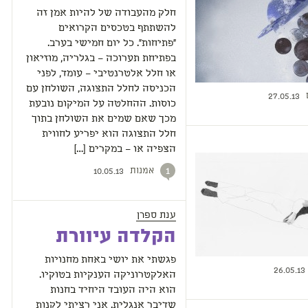
חלק מהעבודה של להיות אמן זה
להשתתף בטכסים הקרואים
"פתיחות". כל יום חמישי בערב.
בפתיחת תערוכה – בגלריה, מוזיאון
או חלל אלטרנטיבי – עומד, לפני
הכניסה לחלל התצוגה, השולחן עם
27.05.13
כוסות. ההחלטה על המיקום נובעת
מכך שאם שמים את השולחן בתוך
חלל התצוגה הוא יפריע לחווית
הצפיה או – במקרים […]
אמנות
1
10.05.13
ענת ספרן
הקלדה עיוורת
פגשתי את יושי באחת מחנויות
26.05.13
האלקטרוניקה הענקיות בטוקיו.
הוא היה העובד היחיד בחנות
שדיבר אנגלית. אני רציתי לקנות