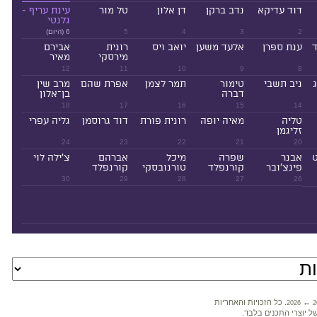
דוד עדיקא
נדב ברקן
דן אלון
טל מור
עינת עריף -
גלנטי
2
3
4
5
6 (היום)
ד
ענת ספרן
אלעד משען
יואב ויס
רונית
אבירם
מירסקי
מאיר
12
11
10
9
8
ניב תשבי
טימור
תמר לצמן
אפרת שהם
מרב שין
דברה
בן־אלון
18
17
16
15
14
טליה
מאיה יופה
רונית פורת
דוד גרוסמן
גליה עפרי
זליגמן
24
23
22
21
20
ט
אבנר
שפרה
מיכל
אברהם
צ'ילה לוי
פינצ'ובר
קורנפלד
טורנובסקי
קורנפלד
30
29
28
27
26
←
. כל הזכויות והאחריות
2026
2
ל יוצרי התכנים בלבד.