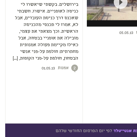
בירושלים. בקשתי שיאשרו לי
כניסה לאופניים. אישרו. חשבתי
שאכנס דרך כניסת העובדים, אבל
לא, אמרו לי תכנסי מהכניסה
הראשית. וכך מצאתי את עצמי,
05.05.13
מובילה את אופניי בבטחה, אבל
כאילו מקיימת פעולה אמנותית
מחתרתית: חולפת על-פני אנשי
הבטחון, חולפת על-פני הקופות, […]
אמנות
2
01.05.13
לפי יום הפרסום החודשי שלהם
ת אנטייטלד