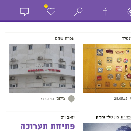
+
נפלד
אפרת שהם
צילום
28.05.13
17.05.13
מארח
את
יואב ויס
טלי ורניק
פתיחת תערוכה