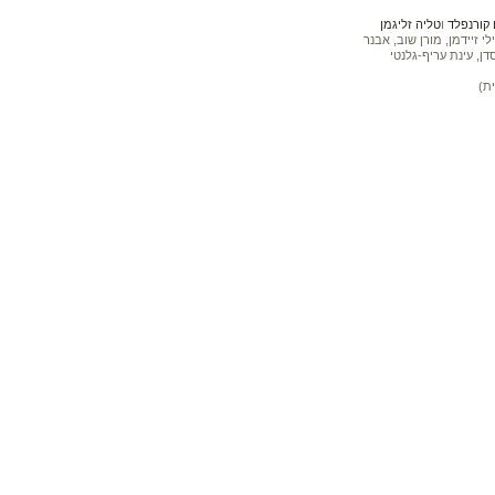
קורנפלד
ו
טליה זליגמן
 זיידמן, מורן שוב, אבנר
דן, עינת עריף-גלנטי
ת)