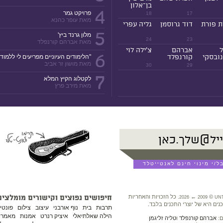
בן־אלון
4
פרויקט גמר
18
17
מאת עופר כהנא
ת פורת
דוד גרוסמן
גליה עפרי
5
מלון גרנד ביץ'
24
23
מאת אברהם קורנפלד
ל
אברהם
צ'ילה לוי
6
ובסקי
קורנפלד
"הלימודים העיוניים מפריעים לי ללמוד!
מאת מושון זר אביב
30
29
7
לקטלוג הקיץ המלא
מאת מירב פרץ
©
←
. כל הזכויות והאחריות
חיפושים נפוצים וקישורים מומלצים
2026
2009
UN
נים היא של יוצרי התכנים בלבד.
תרבות
בית
נוף אורבני
עיצוב
צילום
פונטי
הילה שאלתיאלי
איציק רנרט
אמנות
מאמרים
ם:
אברהם קורנפלד
ו
טליה זליגמן