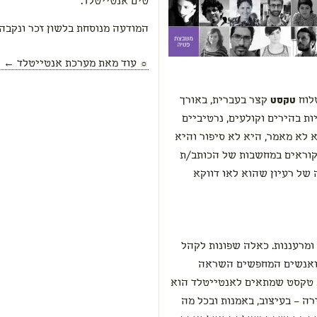
טים אנטייטלד.
המודעה מנוסחת בלשון זכר ונקבה
☼ עוד מאת
מערכת אנטייטלד
← הש
לוח
טקסט
קצר בעברית, באורך
סטים להיות בהירים וקולעים, נרטיביים
א לא מאמר, היא לא סיפור והיא
וראים במחשבות של הכותב/ת
 של רעיון שהוא לאו דווקא
ומרעננות. כאלה שפונות לקהל
ם ואנשים המחפשים השראה
. טקסט שמתאים לאנטייטלד הוא
ה – בעיצוב, באמנות ובכל מה