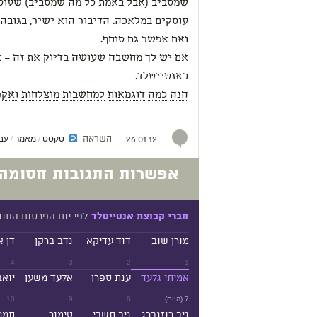
שמסביב (אבל באמת כל מה שמסביב) שעו
עוסקים במלאכה. הדיבור הוא ישיר, בגובה ה
ואם אפשר גם סוחף.
אם יש לך מחשבה שעושה בדיוק את זה – א
באנטייטלד.
הנה
כמה
דוגמאות
למחשבות
מוצלחות
ואקר
השראה
טקסט
מאמר
עבר
/
/
26.01.12
אפשרות התגובות חסומה.
לפי יום הפרסום החו
חברי קבוצת אנטייטלד
מורן שוב
דוד עדיקא
נדב ברקן
דן א
4
3
2
1
אמיתי גלעד
ענת ספרן
אלעד משען
יואב
7 (היום)
8
9
10
ניב רוזנברג
ניב תשבי
טימור
תמר