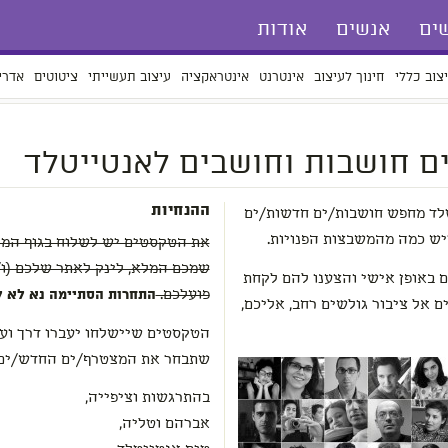
ים
אנשים
אודות
צוב כללי
חינוך לעיצוב
אינטרנט
אינטראקציה
עיצוב תעשייתי
ציטוטים
אדרי
ם חושבות וחושבים לאנטייטלד
ההנחיות
טלד מחפש חושבות/ים חדשות/ים
ייש כמה מהמשבצות הפנויות.
שמכם המלא, לינק לאתר שלכם (ו
ם באופן אישי והצענו להם לקחת
פועלכם.
התחרות הסתיימה נא לא לש
 אל ציבור גולשים רחב, אליכם,
שתבחר את המצטרף/ים החדש/ים.
בהתרגשות וציפייה,
אברהם וטליה,