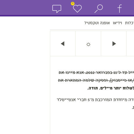
+
כלות
וידיאו
אופנה וטקסטיל
☼
את הטקסטים יש לשלוח בגוף המייל עד ל־11 בפברואר 2012. אנא ציינו את
/או פייסבוק), ופסקה שלמה המתארת את
לוח יותר מיילים. תודה.
הטקסטים שיישלחו יעברו דרך ועדה מיוחדת המורכבת מ־5 חברי אנטייטלד