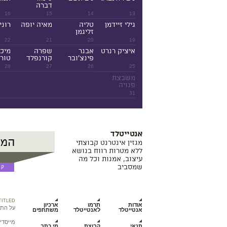
דברה
16
15
14
13
גילי זיידמן
טליה
מאיה יופה
רוני
זליגמן
22
21
20
19
איציק רנרט
אבנר
שפרה
מיכ
פינצ'ובר
קורנפלד
טורנ
28
27
26
25
משבצת
פנויה
31
אנטייטלד
מגזין אינטרנט קבוצתי
ללא מטרות רווח בנושא
עיצוב, אמנות וכל מה
שמסביב
TITLED
אודות
תרמו
ארכיון
על התכ
אנטייטלד
לאנטייטלד
משתתפים
מייסדי
תנאי
קבוצת
מי כתב