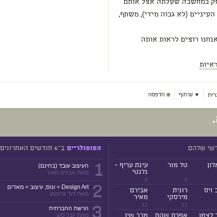
סק במחשבה שעלתה אצל אותם
עיניים (לא גבוה מידי), משתף,
נחנו רוצים לראות אותה
איות
ית
▼ שיתוף
⊕
הדפסה
דשי שלהם
ב־6 חודשים האחרונים
הפופולריים
1
לון
טל מור
עינת עריף -
העיצוב עובד (בחינם)
גלנטי
מאת אבירם מאיר
6
5
2
Design Art = ונוס, עיצוב = מאדים
 ויס
רונית
אבירם
מאת דוד גרוסמן
מירסקי
מאיר
3
12
11
הרשת החברתית
 לצמן
אפרת שהם
מרב שין
מאת יובל סער