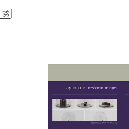
⚥︎
☼ בהפתעה
מעשים מומלצים
מאת רונית מירסקי