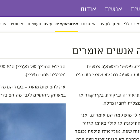
ים
אנשים
אודות
צוב כללי
חינוך לעיצוב
אינטרנט
עיצוב תעשייתי
ציטוטים
אדר
אינטראקציה
ה אנשים אומרים
אחרונה אני לא מבין מה אנשים אומרים. פשוטו כמשמעו. אנשים
ההיבט המביך של העניין הוא שא
את השפה. וזה לא שאני לא מכיר
ומבינים אותי מצויין.
אין להם שום מושג – בעוד הם מדב
יאוריה וביקורת, בקירקגור או
במשחק ניחושים לגבי מה הם בדיוק
 לי מושג מה הם אומרים. אני
 שמיעה. אולי באוזן התיכונה או אולי באותו איזור
בהיפו-קמפוס או בסרבלום שאחראי על פיענוח שפה. אולי איזו תולעת נכנסה
לי לראש ואוכלת לי את המוח טיפין טיפין. במקרה לא הייתי צריך שום חלק