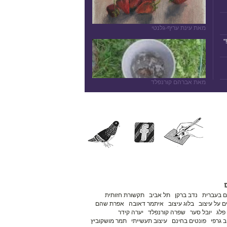
מאת עינת עריף-גלנטי
"
מאת אברהם קורנפלד
ם בעברית
נדב ברקן
תל אביב
תקשורת חזותית
 על עיצוב
בלוג עיצוב
איתמר דאובה
אפרת שהם
פלג
יובל סער
שפרה קורנפלד
יערה קידר
ב גרפי
פונטים בחינם
עיצוב תעשייתי
תמר מושקוביץ