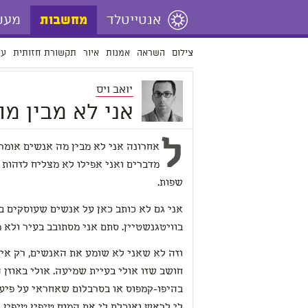
אנטייטלד
מעש
מחשבות
צילום
השראה
אמנות
איור
תקשורת חזותית
עי
יואב ויס
אני לא מבין מ
ל
מדברים ואני אפילו לא מצליח לזהות 
שפות.
אני גם לא כותב כאן על אנשים שעוסקים בת
בוויטגנשטיין. סתם אני מסתובב בעיר ולא מצליח להבין מילה.
וזה לא שאני לא שומע את האנשים, רק אין
חושב שזו אולי בעיית