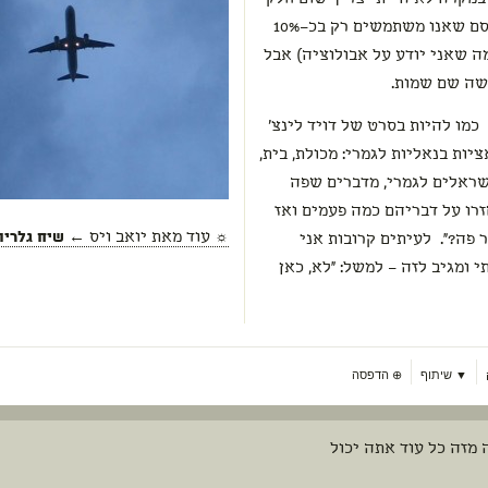
שהיא אכלה בינתיים (יש את הנתון המפורסם שאנו משתמשים רק בכ–10%
ה שאני יודע על אבולוציה) אבל
שה שם שמות.
כמו להיות בסרט של דויד לינצ'
יות בנאליות לגמרי: מכולת, בית,
ראלים לגמרי, מדברים שפה
זרו על דבריהם כמה פעמים ואז
☼ עוד מאת
יואב ויס
← שיח גלריה
פה?". לעיתים קרובות אני
מגיב לזה – למשל: "לא, כאן
▼ שיתוף
⊕
הדפסה
 מזה כל עוד אתה יכול