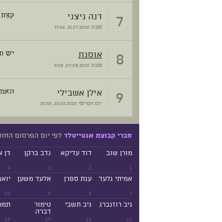
7
דנה ניצני
קצת מ
שבת
31.07.2010, 17:46
8
אוסנת
יש תק
שבת
07.08.2010, 9:08
9
אילן אשבילי
האמת
יום חמישי
23.05.2013, 20:53
לפי יום הפרסום החו
חברי קבוצת אנטייטלד
מורן שוב
דוד עדיקא
נדב ברקן
דן א
4
3
2
1
אמיתי גלעד
ענת ספרן
אלעד משען
יואב
10
9
8
7
ניב רוזנברג
ניב תשבי
טימור
תמר
דברה
16
15
14
13