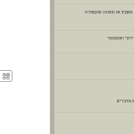
ה משבץ או תאונה שקשורה
רתי ואומנותי
⚥︎
 מדברים