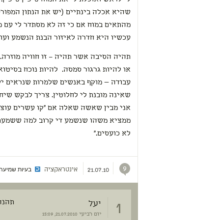
מהתאים במוח אם כי זה לא מסתדר לי עם מ
עכשיו היא חדרה לאיזור הבנת הנשמע ועו
תהיה הסיבה אשר תהיה – זו חוויה מוזרה. 
או להיות גרגור סמסה. להיות נוכח בסיטואצ
עבודה — מוקף באנשים שלמרות שנראים יש
שאינה מובנת לי לחלוטין. צריך לבקש שיח
אני מבין שאשה שאלה אם "קו עשרים עוצר 
ממציא משהו שנשמע די קרוב למה ששמעתי ו
לא כועסים."
9
אינטראקציה
בעיות שמיעה
21.07.10
1
יעל
תהנה
יום רביעי
21.07.2010, 15:09