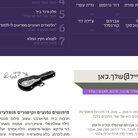
4
מאת עופר כהנא
ת פורת
דוד גרוסמן
גליה עפרי
5
מלון גרנד ביץ'
24
23
מאת אברהם קורנפלד
ל
אברהם
צ'ילה לוי
6
ובסקי
קורנפלד
"הלימודים העיוניים מפריעים לי ללמוד!
מאת מושון זר אביב
30
29
7
לקטלוג הקיץ המלא
מאת מירב פרץ
©
←
. כל הזכויות והאחריות
חיפושים נפוצים וקישורים מומלצים
2026
2009
UN
נים היא של יוצרי התכנים בלבד.
תרבות
בית
נוף אורבני
עיצוב
צילום
פונטי
הילה שאלתיאלי
איציק רנרט
אמנות
מאמרים
ם:
אברהם קורנפלד
ו
טליה זליגמן
דוד עדיקא
ויקטור פרוסטיג
הילה עמרם
יעל 
עבר: גילי זיידמן, מורן שוב, אבנר
ר, מאיר סדן, עינת עריף-גלנטי
מתן ליברמן
בלוג טיפוגרפיה
טיפוגרפיה
עיצו