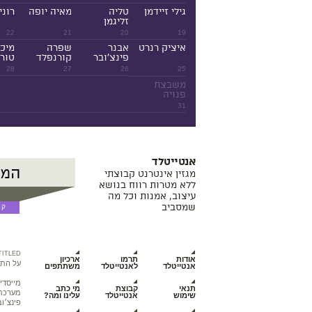
גילי זיידמן
טליה
מאיה יופה
רוני
זליגמן
22
21
20
19
איציק רנרט
אבנר
שפרה
מיכ
פינצ'ובר
קורנפלד
טורנ
28
27
26
25
משבצת
פנויה
31
אנטייטלד
מגזין אינטרנט קבוצתי
ללא מטרות רווח בנושא
עיצוב, אמנות וכל מה
שמסביב
TITLED
אודות
תרמו
ארכיון
על התכ
אנטייטלד
לאנטייטלד
משתתפים
מייסדי
תנאי
קבוצת
מי כתב
מערכת מ
שימוש
אנטייטלד
עלינו ומה?
פינצ׳וב