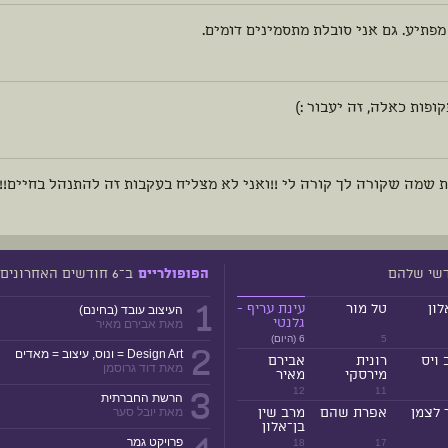
פתיע. גם אני סובלת מתסמינים דומים.
ופות כאלה, זה יעבור :)
 שמה שקורה לך קורה לי !!ואני לא מצליח בעקבות זה להתנהל בחיים!!
דשי שלהם
ב־6 חודשים האחרונים
הפופולריים
1
לון
טל מור
עינת עריף -
העיצוב עובד (בחינם)
גלנטי
מאת אבירם מאיר
5
6 (היום)
2
Design Art = ונוס, עיצוב = מאדים
 ויס
רונית
אבירם
מאת דוד גרוסמן
מירסקי
מאיר
3
12
11
הרשת החברתית
 לצמן
אפרת שהם
מרב שין
מאת יובל סער
בן־אלון
פרויקט גמר
18
17