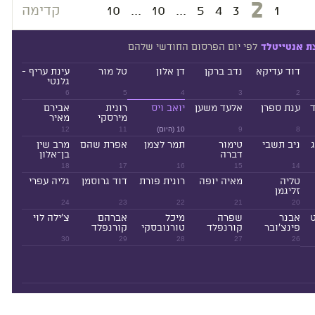
2
1
3
4
5
...
10
...
10
קדימה
לפי יום הפרסום החודשי שלהם
ת אנטייטלד
דוד עדיקא
נדב ברקן
דן אלון
טל מור
עינת עריף -
גלנטי
6
5
4
3
2
ד
ענת ספרן
אלעד משען
יואב ויס
רונית
אבירם
מירסקי
מאיר
8
9
10 (היום)
11
12
ניב תשבי
טימור
תמר לצמן
אפרת שהם
מרב שין
דברה
בן־אלון
18
17
16
15
14
טליה
מאיה יופה
רונית פורת
דוד גרוסמן
גליה עפרי
זליגמן
24
23
22
21
20
ט
אבנר
שפרה
מיכל
אברהם
צ'ילה לוי
פינצ'ובר
קורנפלד
טורנובסקי
קורנפלד
30
29
28
27
26