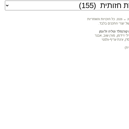
←
. כל הזכויות והאחריות
2026
2
ל יוצרי התכנים בלבד.
קורנפלד
ו
טליה זליגמן
 זיידמן, מורן שוב, אבנר
דן, עינת עריף-גלנטי
ת)