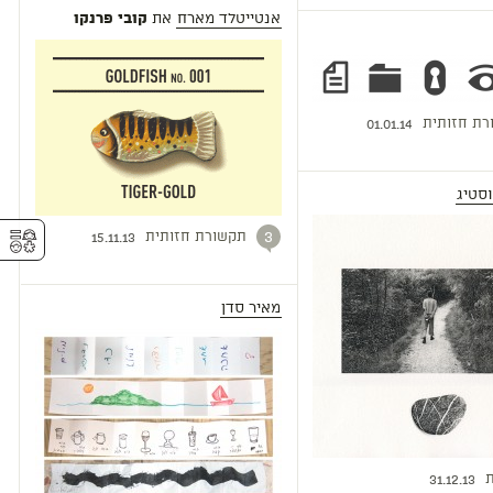
אנטייטלד מארח
את
קובי פרנקו
רת חזותית
01.01.14
וסטיג
⚥︎
תקשורת חזותית
3
15.11.13
מאיר סדן
ת
31.12.13