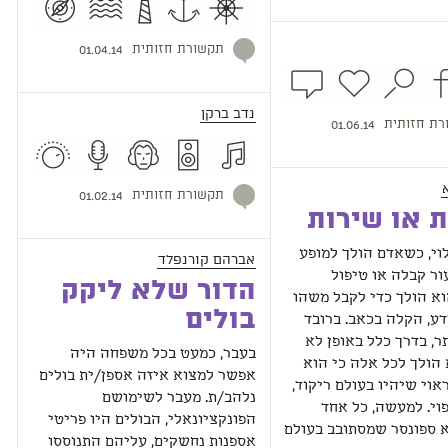
תקשורת חזותית
01.04.14
נדב ברקן
רת חזותית
01.06.14
תקשורת חזותית
01.02.14
 או שירות
וי, כשאדם הולך למופע
אברהם קורנפלד
ור קבלה או טיפול
הדור שלא ליקק
וא הולך כדי לקבל משהו
בולים
דע, הקלה בכאב. ברובד
ר, בדרך כלל באופן לא
בעבר, כמעט בכל משפחה היה
 הולך לכל אלה כי הוא
אפשר למצוא איזה אספן/ית בולים
וי שיהיו בעולם ריקוד,
נלהב/ת. מעבר לשימושם
פוי. למעשה, כל אחד
הפונקציונאלי, הבולים היו פריטי
 ספונסר שמסתובב בעולם
אספנות נחשקים, עליהם התנוססו