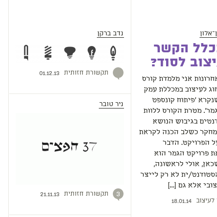
־אלון
נדב ברקן
כלל הקשר
יצוב לסוד?
תקשורת חזותית
01.12.13
רונות אני מלמדת קורס
החוג לעיצוב במכללת עמק
נקרא 'פיתוח קונספט
ניר טובר
מר'. מטרת הקורס ללוות
נטים בגיבוש הנושא
מחקר כשלב הכנה לקראת
 הפרויקט. הדבר
ת פרויקט הגמר הוא
אן, אולי לראשונה,
סטודנט/ית לא רק לייצר
ובי אלא גם […]
תקשורת חזותית
3
21.11.13
 לעיצוב
18.01.14