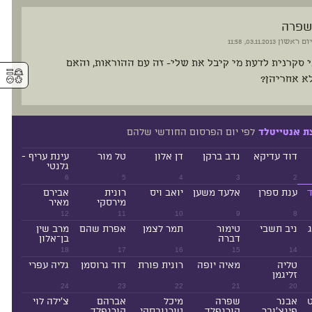
שפרה
יום ראשון
03.11.2013, 11:58
י סקרנית לדעת מי קיבל את שלי- זה עם ההוראות, והאם
⚥︎
א אחריהן?
לפי יום הפרסום החודשי שלהם
ת אנטייטלד
דוד עדיקא
נדב ברקן
דן אלון
טל מור
עינת עריף -
גלנטי
6
5
4
3
2
ד
ענת ספרן
אלעד משען
יואב ויס
רונית
אבירם
מירסקי
מאיר
12
11
10
9
8
ניב תשבי
טימור
תמר לצמן
אפרת שהם
מרב שין
דברה
בן־אלון
18
17
16
15
14
טליה
מאיה יופה
רונית פורת
דוד גרוסמן
גליה עפרי
זליגמן
24
23
22
21
20
ט
אבנר
שפרה
מיכל
אברהם
צ'ילה לוי
פינצ'ובר
קורנפלד
טורנובסקי
קורנפלד