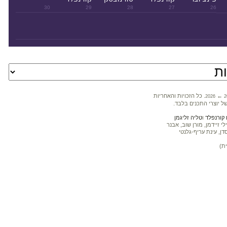
30
29
28
27
26
←
. כל הזכויות והאחריות
2026
2
ל יוצרי התכנים בלבד.
קורנפלד
ו
טליה זליגמן
 זיידמן, מורן שוב, אבנר
דן, עינת עריף-גלנטי
ת)