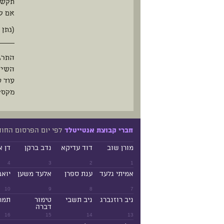
תקשי
אם לא
(נתן 
_____
התרג
השילו
עוד 
מקסי
לפי יום הפרסום החו
חברי קבוצת אנטייטלד
מורן שוב
דוד עדיקא
נדב ברקן
דן א
4
3
2
1
אמיתי גלעד
ענת ספרן
אלעד משען
יואב
10
9
8
7
ניב רוזנברג
ניב תשבי
טימור
תמר
דברה
16
15
14
13