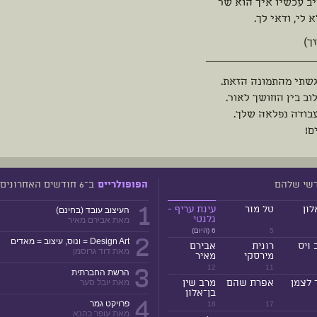
ב עכשיו איך הוא שר
 לי, ודאי לך.
זך)
__________________________
שתי מהתמונה הזאת.
ב בין החושך לאור.
עבודה נפלאה שלך.
ם!
דשי שלהם
ב־6 חודשים האחרונים
הפופולריים
1
לון
טל מור
עינת עריף -
העיצוב עובד (בחינם)
גלנטי
מאת אבירם מאיר
5
6 (היום)
2
Design Art = ונוס, עיצוב = מאדים
 ויס
רונית
אבירם
מאת דוד גרוסמן
מירסקי
מאיר
3
12
11
הרשת החברתית
 לצמן
אפרת שהם
מרב שין
מאת יובל סער
בן־אלון
4
פרויקט גמר
18
17
מאת עופר כהנא