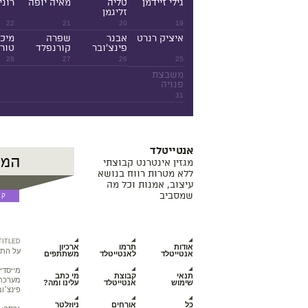
גילי זיידמן
טליה
מאיה יופה
רוני
זליגמן
22
21
20
19
איציק רנרט
אבנר
שפרה
מיכ
פינצ'ובר
קורנפלד
טורנ
28
27
26
25
משבצת
פנויה
31
אנטייטלד
מגזין אינטרנט קבוצתי
ללא מטרות רווח בנושא
עיצוב, אמנות וכל מה
שמסביב
TITLED
אודות
תרמו
ארכיון
על התכ
אנטייטלד
לאנטייטלד
משתתפים
מייסדי
תנאי
קבוצת
מי כתב
מערכת מ
שימוש
אנטייטלד
עלינו ומה?
פינצ׳וב
כל
אורחים
ניוזלטר