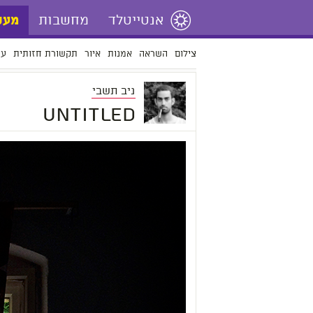
אנטייטלד
מחשבות
מעש
צילום
השראה
אמנות
איור
תקשורת חזותית
עי
ניב תשבי
untitled