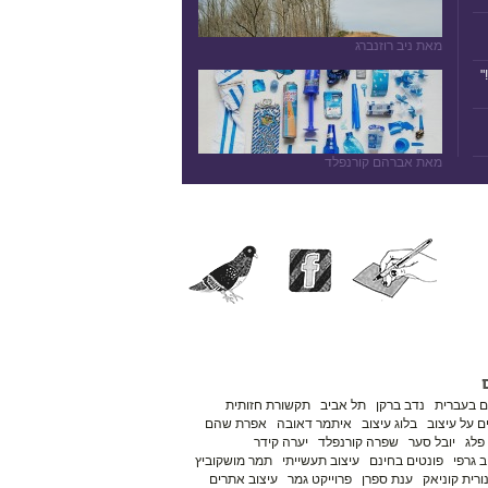
מאת ניב רוזנברג
"
מאת אברהם קורנפלד
ם בעברית
נדב ברקן
תל אביב
תקשורת חזותית
 על עיצוב
בלוג עיצוב
איתמר דאובה
אפרת שהם
פלג
יובל סער
שפרה קורנפלד
יערה קידר
ב גרפי
פונטים בחינם
עיצוב תעשייתי
תמר מושקוביץ
ורית קוניאק
ענת ספרן
פרוייקט גמר
עיצוב אתרים