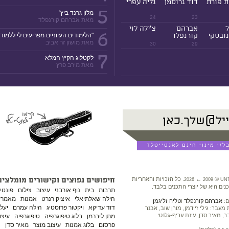
ת פורת
דוד גרוסמן
גליה עפרי
5
מלון גרנד ביץ'
24
23
מאת אברהם קורנפלד
ל
אברהם
צ'ילה לוי
6
ובסקי
קורנפלד
"הלימודים העיוניים מפריעים לי ללמוד!
מאת מושון זר אביב
30
29
7
לקטלוג הקיץ המלא
מאת מירב פרץ
©
←
. כל הזכויות והאחריות
חיפושים נפוצים וקישורים מומלצים
2026
2009
UN
נים היא של יוצרי התכנים בלבד.
תרבות
בית
נוף אורבני
עיצוב
צילום
פונטי
הילה שאלתיאלי
איציק רנרט
אמנות
מאמרים
ם:
אברהם קורנפלד
ו
טליה זליגמן
דוד עדיקא
ויקטור פרוסטיג
הילה עמרם
יעל 
עבר: גילי זיידמן, מורן שוב, אבנר
ר, מאיר סדן, עינת עריף-גלנטי
מתן ליברמן
בלוג טיפוגרפיה
טיפוגרפיה
עיצו
פרסום
בלוג אמנות
עיצוב מוצר
מאיר סדן
נ