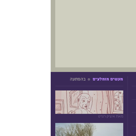
☼ בהפתעה
מעשים מומלצים
מאת איציק רנרט