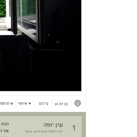
1
צילום
▼ שיתוף
⊕
הדפסה
14.07.13
1
ערן יופה
הנה 
אל ה
יום ראשון
14.07.2013, 18:24